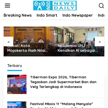
S
k
i
Breaking News
Indo Smart
Indo Newspaper
Indo
p
t
o
c
o
n
«
»
t
Hebat! Kota
Akademisi UNJ
e
Mojokerto Raih Nilai
Kenalkan AI sebagai
n
Sempurna 100 Persen
Reflective Feedback
t
dalam Penilaian Tindak
Tool untuk Guru SD
Lanjut Perbaikan Tata
Kota Depok
Terbaru
Kelola Pemda oleh KPK
Tiberman Expo 2026, Tiberman
Tegaskan Jadi Supermarket Ban dan
Velg Terlengkap di Indonesia
Festival Mbois 11 “Malang Menyala”