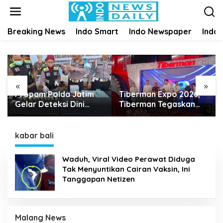
S
k
i
Breaking News
Indo Smart
Indo Newspaper
Indo
p
t
o
c
o
n
«
»
t
Propam Polda Jatim
Tiberman Expo 2026,
e
Gelar Deteksi Dini
Tiberman Tegaskan
n
Narkoba dan Judi
Jadi Supermarket Ban
t
Online di Polres
dan Velg Terlengkap di
Jember
Indonesia
kabar bali
Waduh, Viral Video Perawat Diduga
Tak Menyuntikan Cairan Vaksin, Ini
Tanggapan Netizen
Malang News