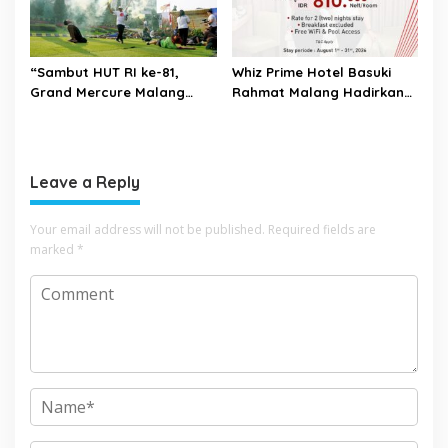
“Sambut HUT RI ke-81,
Whiz Prime Hotel Basuki
Grand Mercure Malang
Rahmat Malang Hadirkan
Mirama Gelar Opening
Promo “Merah Putih
Ceremony Olimpiade
Salebration” Sambut HUT
Agustusan 2026 ”
Kemerdekaan RI
Leave a Reply
Your email address will not be published.
Required fields are
marked
*