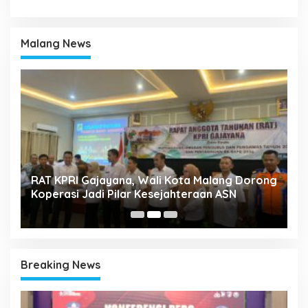
Malang News
k
RAT KPRI Gajayana, Wali Kota Malang Dorong
A
Koperasi Jadi Pilar Kesejahteraan ASN
2
Breaking News