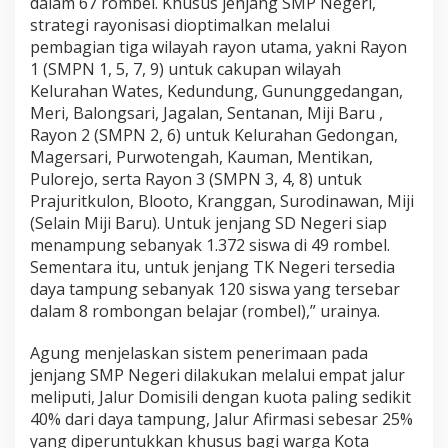
dalam 67 rombel. Khusus jenjang SMP Negeri,
strategi rayonisasi dioptimalkan melalui
pembagian tiga wilayah rayon utama, yakni Rayon
1 (SMPN 1, 5, 7, 9) untuk cakupan wilayah
Kelurahan Wates, Kedundung, Gununggedangan,
Meri, Balongsari, Jagalan, Sentanan, Miji Baru ,
Rayon 2 (SMPN 2, 6) untuk Kelurahan Gedongan,
Magersari, Purwotengah, Kauman, Mentikan,
Pulorejo, serta Rayon 3 (SMPN 3, 4, 8) untuk
Prajuritkulon, Blooto, Kranggan, Surodinawan, Miji
(Selain Miji Baru). Untuk jenjang SD Negeri siap
menampung sebanyak 1.372 siswa di 49 rombel.
Sementara itu, untuk jenjang TK Negeri tersedia
daya tampung sebanyak 120 siswa yang tersebar
dalam 8 rombongan belajar (rombel),” urainya.
Agung menjelaskan sistem penerimaan pada
jenjang SMP Negeri dilakukan melalui empat jalur
meliputi, Jalur Domisili dengan kuota paling sedikit
40% dari daya tampung, Jalur Afirmasi sebesar 25%
yang diperuntukkan khusus bagi warga Kota