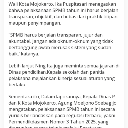
i
Wali Kota Mojokerto, Ika Puspitasari menegaskan
s
bahwa pelaksanaan SPMB tahun ini harus berjalan
"
transparan, objektif, dan bebas dari praktik titipan
R
maupun penyimpangan.
A
M
“SPMB harus berjalan transparan, jujur dan
A
akuntabel. Jangan ada oknum-oknum yang tidak
H
bertanggungjawab merusak sistem yang sudah
"
baik,’ katanya.
Lebih lanjut Ning Ita juga meminta semua jajaran di
Dinas pendidikan,Kepala sekolah dan panitia
pelaksana mejalankan kinerja sesuai aturan yang
berlaku.
Sementara itu, Dalam laporannya, Kepala Dinas P
dan K Kota Mojokerto, Agung Moeljono Soebagijo
mengatakan, pelaksanaan SPMB tahun ini secara
yuridis berlandaskan pada regulasi terbaru, yakni
Permendikdasmen Nomor 3 Tahun 2025, yang
diturunkan secara teknis melalui Peraturan