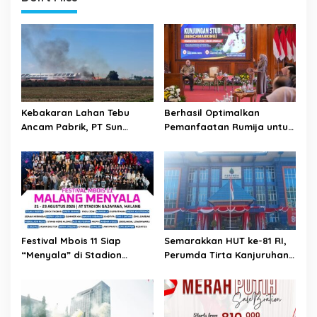
i
g
a
t
i
o
Kebakaran Lahan Tebu
Berhasil Optimalkan
Ancam Pabrik, PT Sun
Pemanfaatan Rumija untuk
n
Paper Source Pastikan
PAD, Kota Lubuk Linggau
Aman dan Nihil Korban
Benchmarking di Kota
Mojokerto
Festival Mbois 11 Siap
Semarakkan HUT ke-81 RI,
“Menyala” di Stadion
Perumda Tirta Kanjuruhan
Gajayana Selama Tiga Hari
Dukung Gerakan
Pembagian Bendera Merah
Putih Tahun 2026