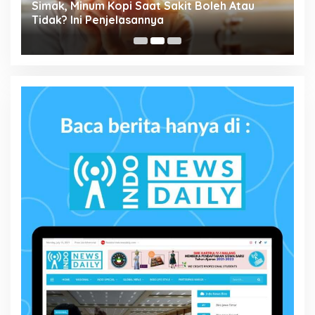
Simak, Minum Kopi Saat Sakit Boleh Atau
P
ta
Tidak? Ini Penjelasannya
M
P