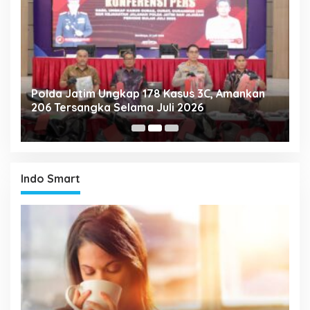
Polda Jatim Ungkap 178 Kasus 3C, Amankan
P
206 Tersangka Selama Juli 2026
P
T
Indo Smart