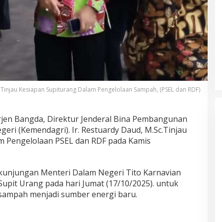
Akademisi UNJ Kenalkan AI
sebagai Reflective Feedback Tool
untuk Guru SD Kota Depok
Tinjau Kesiapan Supiturang Dalam Pengelolaan Sampah, (PSEL dan RDF)
rjen Bangda, Direktur Jenderal Bina Pembangunan
ri (Kemendagri). Ir. Restuardy Daud, M.Sc.Tinjau
m Pengelolaan PSEL dan RDF pada Kamis
 kunjungan Menteri Dalam Negeri Tito Karnavian
upit Urang pada hari Jumat (17/10/2025). untuk
sampah menjadi sumber energi baru.