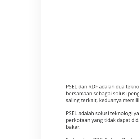
l
a
m
P
e
n
g
e
l
o
l
a
a
n
PSEL dan RDF adalah dua tekn
S
bersamaan sebagai solusi pen
a
saling terkait, keduanya memil
m
p
PSEL adalah solusi teknologi
a
perkotaan yang tidak dapat dida
h
,
bakar.
(
P