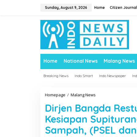
S
Sunday, August 9, 2026
Home
Citizen Journal
k
i
p
t
o
c
o
n
t
Home
National News
Malang News
e
n
t
Breaking News
Indo Smart
Indo Newspaper
In
Homepage
/
Malang News
D
i
Dirjen Bangda Rest
r
j
Kesiapan Supitura
e
n
Sampah, (PSEL dan
B