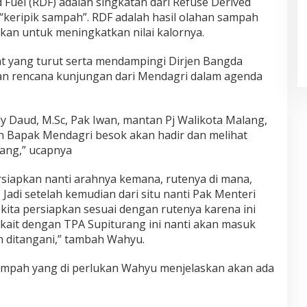
Fuel (RDF) adalah singkatan dari Refuse Derived
i “keripik sampah”. RDF adalah hasil olahan sampah
gkan untuk meningkatkan nilai kalornya.
t yang turut serta mendampingi Dirjen Bangda
an rencana kunjungan dari Mendagri dalam agenda
dy Daud, M.Sc, Pak Iwan, mantan Pj Walikota Malang,
an Bapak Mendagri besok akan hadir dan melihat
ang,” ucapnya
ersiapkan nanti arahnya kemana, rutenya di mana,
. Jadi setelah kemudian dari situ nanti Pak Menteri
a kita persiapkan sesuai dengan rutenya karena ini
kait dengan TPA Supiturang ini nanti akan masuk
 ditangani,” tambah Wahyu.
mpah yang di perlukan Wahyu menjelaskan akan ada