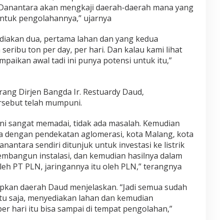
Danantara akan mengkaji daerah-daerah mana yang
untuk pengolahannya,” ujarnya
diakan dua, pertama lahan dan yang kedua
eribu ton per day, per hari. Dan kalau kami lihat
aikan awal tadi ini punya potensi untuk itu,”
rang Dirjen Bangda Ir. Restuardy Daud,
rsebut telah mumpuni.
ini sangat memadai, tidak ada masalah. Kemudian
sa dengan pendekatan aglomerasi, kota Malang, kota
antara sendiri ditunjuk untuk investasi ke listrik
membangun instalasi, dan kemudian hasilnya dalam
 oleh PT PLN, jaringannya itu oleh PLN,” terangnya
apkan daerah Daud menjelaskan. “Jadi semua sudah
 itu saja, menyediakan lahan dan kemudian
r hari itu bisa sampai di tempat pengolahan,”