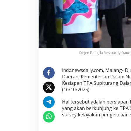
a
u
K
e
s
i
a
p
a
Dirjen Bangda Restuardy Daud,
n
S
u
indonewsdaily.com, Malang- Di
p
Daerah, Kementerian Dalam Nege
i
Kesiapan TPA Supiturang Dala
t
(16/10/2025).
u
r
Hal tersebut adalah persiapan
a
yang akan berkunjung ke TPA S
n
survey kelayakan pengelolaan 
g
D
a