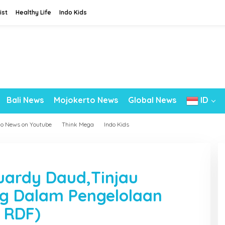
ist
Healthy Life
Indo Kids
Bali News
Mojokerto News
Global News
ID
do News on Youtube
Think Mega
Indo Kids
uardy Daud,Tinjau
ng Dalam Pengelolaan
 RDF)