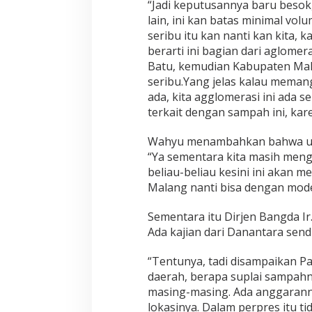
“Jadi keputusannya baru besok, 
lain, ini kan batas minimal vo
seribu itu kan nanti kan kita, ka
berarti ini bagian dari aglome
Batu, kemudian Kabupaten Mal
seribu.Yang jelas kalau mema
ada, kita agglomerasi ini ada 
terkait dengan sampah ini, kar
Wahyu menambahkan bahwa unt
“Ya sementara kita masih meng
beliau-beliau kesini ini akan 
Malang nanti bisa dengan mode
Sementara itu Dirjen Bangda I
Ada kajian dari Danantara sendi
“Tentunya, tadi disampaikan Pa
daerah, berapa suplai sampahny
masing-masing. Ada anggaranny
lokasinya. Dalam perpres itu ti