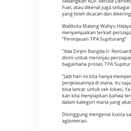
Sedangkan RDF: Refuse Derived 
S
Fuel, atau dikenal juga sebaga
E
yang telah dicacah dan dikerin
L
d
Walikota Malang Wahyu Hidaya
a
menyampaikan terkait persiap
n
“Peninjauan TPA Supiturang”
R
D
“Ada Dirjen Bangda Ir. Restuar
F
disini untuk meninjau persiap
)
bagaimana proses TPA Supitur
“Jadi hari ini kita hanya memp
penjelasannya di mana, itu saja
bisa lancar untuk cek lokasi, Y
kan kita menyiapkan bahwa ter
dalam kategori mana yang akan
Disinggung mengenai kuota sa
aglomerasi.