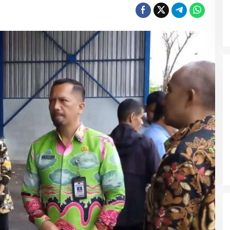
Wali Kota Malang Himbau
Masyarakat Tidak Panic Buying
Jelang Lebaran
Polres Ngawi Ungkap Peredaran
Okerbaya Amankan 2 Tersangka