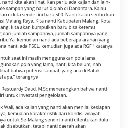
nanti kita akan lihat. Kan perlu ada kajian dan lain-
lume sampah yang harus diolah di Danantara. Kalau
lau di kita sendiri ini baru 500. Nanti kalau seribu kan
rasi Malang Raya, Kita nanti Kabupaten Malang, Kota
ang, kita akan kumpulkan baru bisa ketemu
ng dari jumlah sampahnya, jumlah sampahnya yang
seribu.Ya, kemudian nanti ada beberapa arahan yang
ena nanti ada PSEL, kemudian juga ada RGF,” katanya
uk saat ini masih menggunakan pola lama.
gunakan pola yang lama, nanti kita belum, nah
melihat bahwa potensi sampah yang ada di Batak
l apa,” terangnya
r. Restuardy Daud, M.Sc menerangkan bahwa nanti
ri untuk investasi pengelolaan.
k Wali, ada kajian yang nanti akan menilai kesiapan
a, kemudian karakteristik dari kondisi wilayah
a untuk Se-Malang sendiri. nanti ditentukan dulu
dak disebutkan, tetapi nanti daerah akan