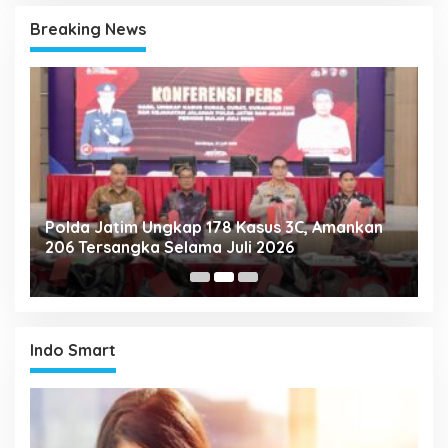
Breaking News
Polda Jatim Ungkap 178 Kasus 3C, Amankan
P
206 Tersangka Selama Juli 2026
P
T
Indo Smart