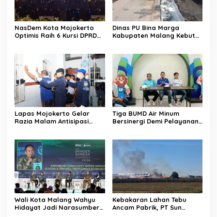
NasDem Kota Mojokerto
Dinas PU Bina Marga
Optimis Raih 6 Kursi DPRD
Kabupaten Malang Kebut
pada 2029 Usai Lantik
Pelebaran Jalan Desa Adi
Pengurus DPC
Wijaya Kepanjen
Lapas Mojokerto Gelar
Tiga BUMD Air Minum
Razia Malam Antisipasi
Bersinergi Demi Pelayanan
Barang Terlarang
Air Minum Aman Malang
Raya
Wali Kota Malang Wahyu
Kebakaran Lahan Tebu
Hidayat Jadi Narasumber
Ancam Pabrik, PT Sun
The Bangun Bangsa
Paper Source Pastikan