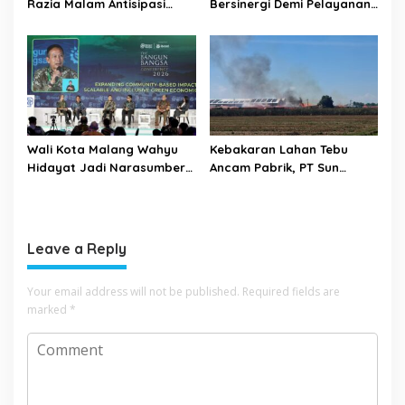
Razia Malam Antisipasi
Bersinergi Demi Pelayanan
Barang Terlarang
Air Minum Aman Malang
Raya
Wali Kota Malang Wahyu
Kebakaran Lahan Tebu
Hidayat Jadi Narasumber
Ancam Pabrik, PT Sun
The Bangun Bangsa
Paper Source Pastikan
Conference 2026
Aman dan Nihil Korban
Leave a Reply
Your email address will not be published.
Required fields are
marked
*