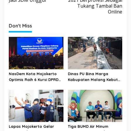
Jadi SDM Unggul
2021 Berprofesi Sebagai
Tukang Tambal Ban
t
Online
n
a
Don't Miss
v
i
g
a
t
i
NasDem Kota Mojokerto
Dinas PU Bina Marga
o
Optimis Raih 6 Kursi DPRD
Kabupaten Malang Kebut
pada 2029 Usai Lantik
Pelebaran Jalan Desa Adi
n
Pengurus DPC
Wijaya Kepanjen
Lapas Mojokerto Gelar
Tiga BUMD Air Minum