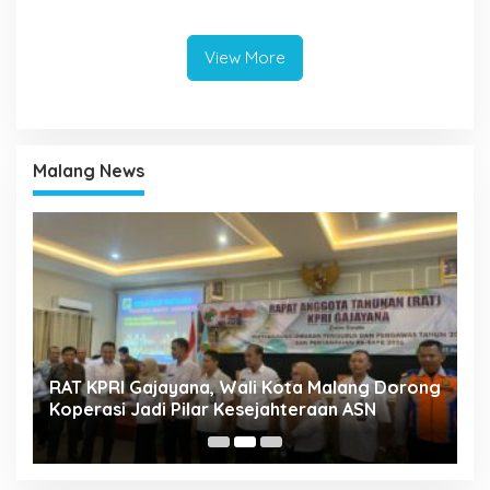
Conference 2026
Aman dan Nihil Korban
View More
Malang News
k
RAT KPRI Gajayana, Wali Kota Malang Dorong
A
Koperasi Jadi Pilar Kesejahteraan ASN
2