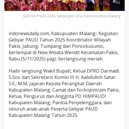
e
m
a
GEBYAR PAUD 2025: Semangat Ceria Generasi Emas Malang
n
g
a
indonewsdaily.com, Kabupuaten Malang- Kegiatan
t
Gebyar PAUD Tahun 2025 Koordinator Wilayah
C
Pakis, Jabung, Tumpang dan Poncokusumo,
e
bertempat di New Wisata Wendit Kecamatan Pakis,
r
Rabu (5/11/2025) pagi. berlangsung meriah.
i
a
Hadir langsung Wakil Bupati, Ketua DPRD Darmadi.
G
S.Sos. dan Sekretaris Komisi III H. Aabdulloh Satar.
e
n
S.E., M.M. Jajaran Kepala Perangkat Daerah
e
Kabupaten Malang, Camat dan Forkopimcam Pakis,
r
Ketua, Pengurus dan Anggota PD HIMPAUDI
a
Kabupaten Malang, Panitia Penyelenggara, dan
s
seluruh anak-anak Peserta Gebyar PAUD
i
Kabupaten Malang Tahun 2025.
E
m
a