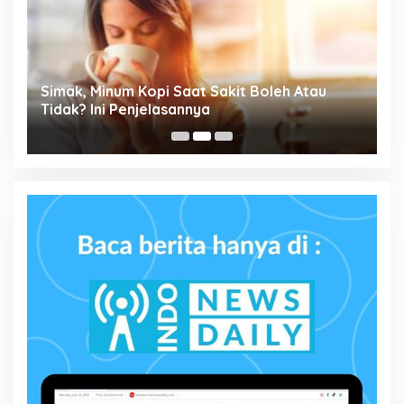
Simak, Minum Kopi Saat Sakit Boleh Atau
P
ta
Tidak? Ini Penjelasannya
M
P