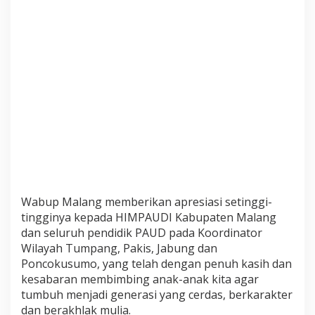
s
M
a
l
a
n
g
Wabup Malang memberikan apresiasi setinggi-
tingginya kepada HIMPAUDI Kabupaten Malang
dan seluruh pendidik PAUD pada Koordinator
Wilayah Tumpang, Pakis, Jabung dan
Poncokusumo, yang telah dengan penuh kasih dan
kesabaran membimbing anak-anak kita agar
tumbuh menjadi generasi yang cerdas, berkarakter
dan berakhlak mulia.