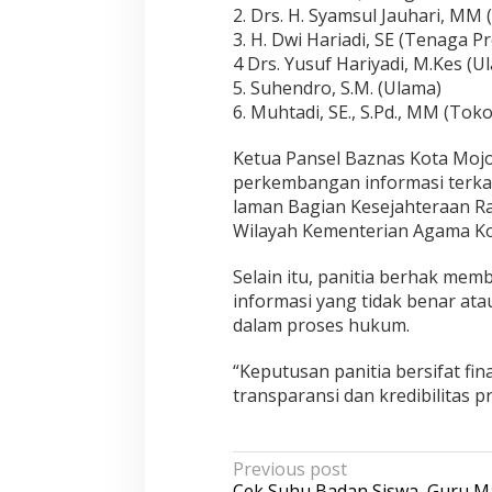
2. Drs. H. Syamsul Jauhari, MM 
3. H. Dwi Hariadi, SE (Tenaga Pr
4 Drs. Yusuf Hariyadi, M.Kes (U
5. Suhendro, S.M. (Ulama)
6. Muhtadi, SE., S.Pd., MM (Tok
Ketua Pansel Baznas Kota Moj
perkembangan informasi terkai
laman Bagian Kesejahteraan Ra
Wilayah Kementerian Agama Ko
Selain itu, panitia berhak memb
informasi yang tidak benar ata
dalam proses hukum.
“Keputusan panitia bersifat fin
transparansi dan kredibilitas p
P
Previous post
Cek Suhu Badan Siswa, Guru M