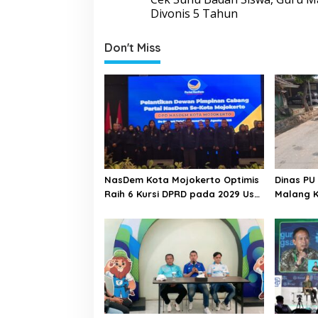
o
Divonis 5 Tahun
s
t
Don't Miss
n
a
v
i
g
a
NasDem Kota Mojokerto Optimis
Dinas PU
t
Raih 6 Kursi DPRD pada 2029 Usai
Malang K
i
Lantik Pengurus DPC
Desa Adi
o
n