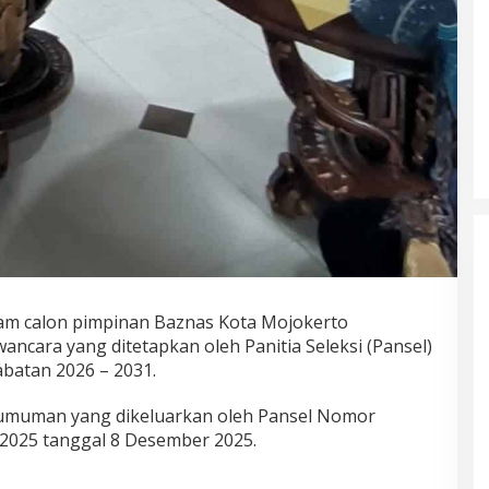
Akademisi UNJ Kenalkan AI
sebagai Reflective Feedback Tool
untuk Guru SD Kota Depok
nam calon pimpinan Baznas Kota Mojokerto
wancara yang ditetapkan oleh Panitia Seleksi (Pansel)
batan 2026 – 2031.
umuman yang dikeluarkan oleh Pansel Nomor
025 tanggal 8 Desember 2025.