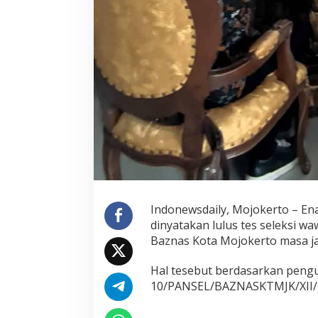
o
k
e
r
t
o
Indonewsdaily, Mojokerto – E
dinyatakan lulus tes seleksi wa
Baznas Kota Mojokerto masa ja
Hal tesebut berdasarkan peng
10/PANSEL/BAZNASKTMJK/XII/2