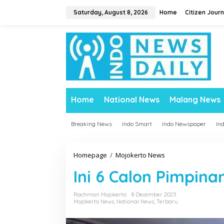
S
Saturday, August 8, 2026
Home
Citizen Journ
k
i
p
t
o
c
o
n
t
Home
National News
Malang News
e
n
t
Breaking News
Indo Smart
Indo Newspaper
In
Homepage
/
Mojokerto News
I
n
Ini 6 Calon Pimpin
i
6
C
Rachman Mojokerto
8 December 2025
Mojokerto News
,
National News
,
Terbaru
a
l