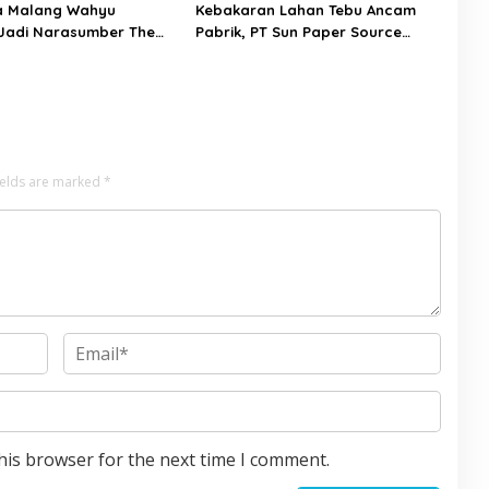
a Malang Wahyu
Kebakaran Lahan Tebu Ancam
Jadi Narasumber The
Pabrik, PT Sun Paper Source
Bangsa Conference 2026
Pastikan Aman dan Nihil Korban
ields are marked
*
his browser for the next time I comment.