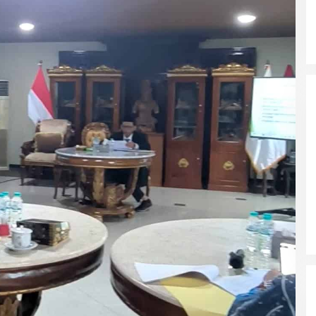
Wali Kota Malang Himbau
Masyarakat Tidak Panic Buying
Jelang Lebaran
Polres Ngawi Ungkap Peredaran
Okerbaya Amankan 2 Tersangka