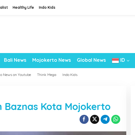
alist
Healthy Life
Indo Kids
Bali News
Mojokerto News
Global News
ID
do News on Youtube
Think Mega
Indo Kids
an Baznas Kota Mojokerto