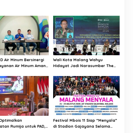
D Air Minum Bersinergi
Wali Kota Malang Wahyu
ayanan Air Minum Aman
Hidayat Jadi Narasumber The
Raya
Bangun Bangsa Conference 2026
 Optimalkan
Festival Mbois 11 Siap “Menyala”
tan Rumija untuk PAD,
di Stadion Gajayana Selama
uk Linggau
Tiga Hari