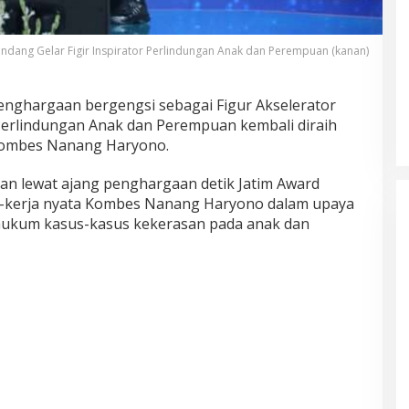
ndang Gelar Figir Inspirator Perlindungan Anak dan Perempuan (kanan)
Akademisi UNJ Kenalkan AI
enghargaan bergengsi sebagai Figur Akselerator
sebagai Reflective Feedback Tool
Perlindungan Anak dan Perempuan kembali diraih
untuk Guru SD Kota Depok
Kombes Nanang Haryono.
ikan lewat ajang penghargaan detik Jatim Award
ja-kerja nyata Kombes Nanang Haryono dalam upaya
hukum kasus-kasus kekerasan pada anak dan