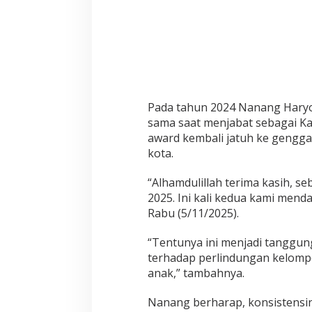
r
l
i
n
d
u
n
g
Pada tahun 2024 Nanang Hary
a
sama saat menjabat sebagai Kap
n
award kembali jatuh ke geng
A
kota.
n
a
“Alhamdulillah terima kasih, 
k
2025. Ini kali kedua kami mend
d
Rabu (5/11/2025).
a
n
P
“Tentunya ini menjadi tanggun
e
terhadap perlindungan kelomp
r
anak,” tambahnya.
e
m
Nanang berharap, konsistens
p