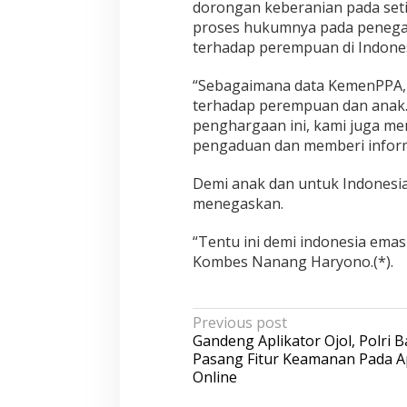
dorongan keberanian pada se
u
proses hukumnya pada penega
a
terhadap perempuan di Indones
n
“Sebagaimana data KemenPPA, 
terhadap perempuan dan anak. 
penghargaan ini, kami juga m
pengaduan dan memberi informa
Demi anak dan untuk Indonesia
menegaskan.
“Tentu ini demi indonesia emas
Kombes Nanang Haryono.(*).
P
Previous post
Gandeng Aplikator Ojol, Polri B
o
Pasang Fitur Keamanan Pada Ap
s
Online
t