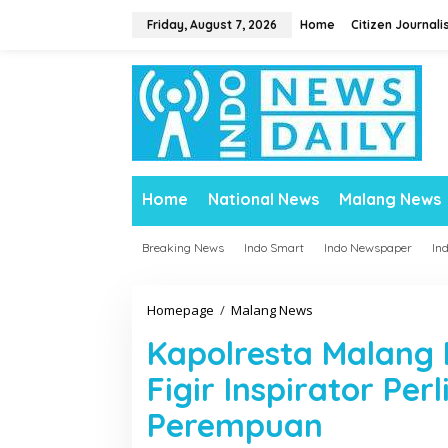
S
Friday, August 7, 2026
Home
Citizen Journali
k
i
p
t
o
c
o
n
t
Home
National News
Malang News
e
n
t
Breaking News
Indo Smart
Indo Newspaper
In
Homepage
/
Malang News
K
a
Kapolresta Malang
p
o
Figir Inspirator Pe
l
r
Perempuan
e