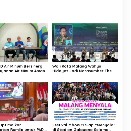
D Air Minum Bersinergi
Wali Kota Malang Wahyu
ayanan Air Minum Aman
Hidayat Jadi Narasumber The
Raya
Bangun Bangsa Conference 2026
 Optimalkan
Festival Mbois 11 Siap “Menyala”
tan Rumija untuk PAD,
di Stadion Gajayana Selama