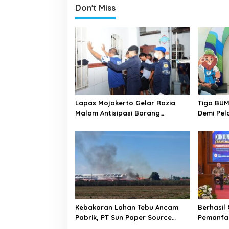
Don't Miss
n
a
v
i
g
a
t
Lapas Mojokerto Gelar Razia
Tiga BUM
i
Malam Antisipasi Barang
Demi Pel
o
Terlarang
Malang 
n
Kebakaran Lahan Tebu Ancam
Berhasil
Pabrik, PT Sun Paper Source
Pemanfaa
Pastikan Aman dan Nihil Korban
Kota Lub