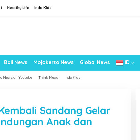
st
Healthy Life
Indo Kids
Bali News
Mojokerto News
Global News
ID
do News on Youtube
Think Mega
Indo Kids
 Kembali Sandang Gelar
rlindungan Anak dan