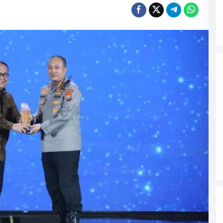
Wali Kota Malang Himbau
Masyarakat Tidak Panic Buying
Jelang Lebaran
Polres Ngawi Ungkap Peredaran
Okerbaya Amankan 2 Tersangka