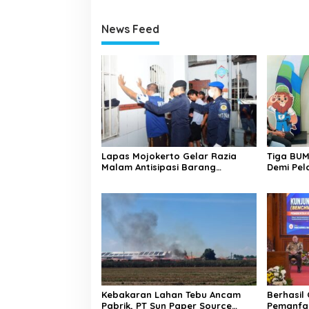
News Feed
Lapas Mojokerto Gelar Razia
Tiga BUM
Malam Antisipasi Barang
Demi Pel
Terlarang
Malang 
Kebakaran Lahan Tebu Ancam
Berhasil
Pabrik, PT Sun Paper Source
Pemanfaa