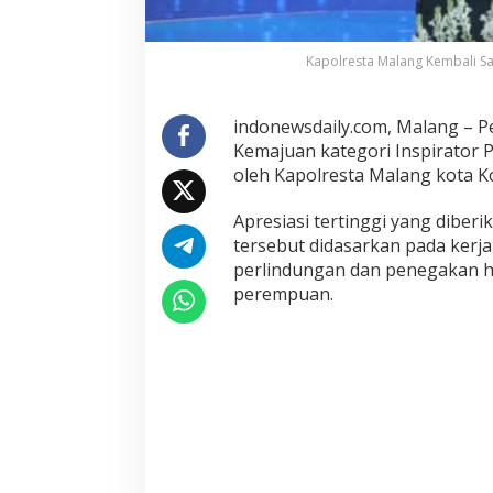
G
e
l
Kapolresta Malang Kembali Sa
a
r
indonewsdaily.com, Malang – P
F
i
Kemajuan kategori Inspirator 
g
oleh Kapolresta Malang kota 
i
r
Apresiasi tertinggi yang diber
I
tersebut didasarkan pada ker
n
perlindungan dan penegakan 
s
perempuan.
p
i
r
a
t
o
r
P
e