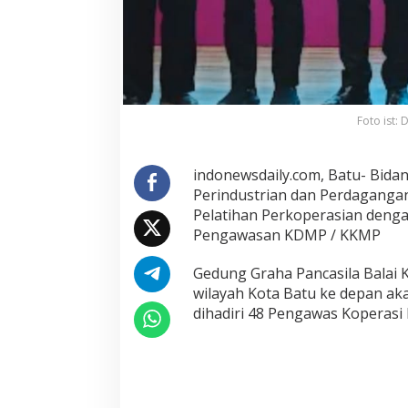
W
o
r
k
s
h
Foto ist:
o
p
P
indonewsdaily.com, Batu- Bid
a
Perindustrian dan Perdaganga
d
Pelatihan Perkoperasian deng
a
P
Pengawasan KDMP / KKMP
e
n
Gedung Graha Pancasila Balai K
g
wilayah Kota Batu ke depan ak
u
dihadiri 48 Pengawas Koperasi
r
u
s
K
D