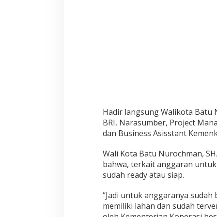
M
P
Hadir langsung Walikota Batu
BRI, Narasumber, Project Mana
dan Business Asisstant Kemenko
Wali Kota Batu Nurochman, SH
bahwa, terkait anggaran untu
sudah ready atau siap.
“Jadi untuk anggaranya sudah
memiliki lahan dan sudah terve
oleh Kementerian Koperasi bese