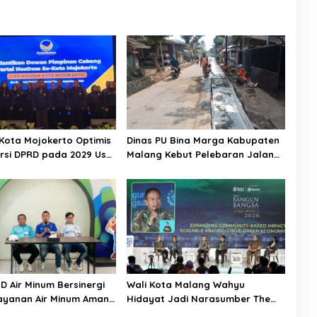
ota Mojokerto Optimis
Dinas PU Bina Marga Kabupaten
ursi DPRD pada 2029 Usai
Malang Kebut Pelebaran Jalan
engurus DPC
Desa Adi Wijaya Kepanjen
D Air Minum Bersinergi
Wali Kota Malang Wahyu
ayanan Air Minum Aman
Hidayat Jadi Narasumber The
Raya
Bangun Bangsa Conference 2026