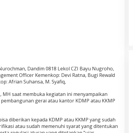
 Nurochman, Dandim 0818 Lekol CZI Bayu Nugroho,
gement Officer Kemenkop: Devi Ratna, Bugi Rewald
p: Afrian Suhansa, M. Syafiq,
., MH saat membuka kegiatan ini menyampaikan
k pembangunan gerai atau kantor KDMP atau KKMP
 bisa diberikan kepada KDMP atau KKMP yang sudah
rifikasi atau sudah memenuhi syarat yang ditentukan
rta regulasi aturan yang ditetapkan,”ujar