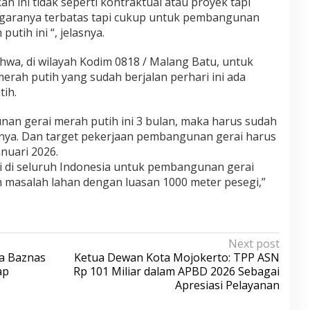
n ini tidak seperti kontraktual atau proyek tapi
garanya terbatas tapi cukup untuk pembangunan
utih ini “, jelasnya.
a, di wilayah Kodim 0818 / Malang Batu, untuk
rah putih yang sudah berjalan perhari ini ada
tih.
an gerai merah putih ini 3 bulan, maka harus sudah
nya. Dan target pekerjaan pembangunan gerai harus
anuari 2026.
i di seluruh Indonesia untuk pembangunan gerai
h masalah lahan dengan luasan 1000 meter pesegi,”
Next post
ua Baznas
Ketua Dewan Kota Mojokerto: TPP ASN
ap
Rp 101 Miliar dalam APBD 2026 Sebagai
Apresiasi Pelayanan