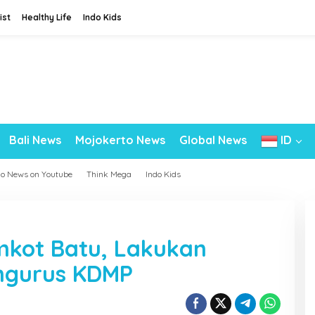
ist
Healthy Life
Indo Kids
Bali News
Mojokerto News
Global News
ID
do News on Youtube
Think Mega
Indo Kids
mkot Batu, Lakukan
ngurus KDMP