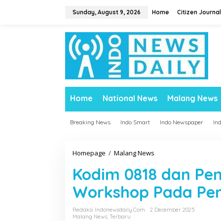
S
Sunday, August 9, 2026
Home
Citizen Journal
k
i
p
t
o
c
o
n
t
Home
National News
Malang News
e
n
t
Breaking News
Indo Smart
Indo Newspaper
In
Homepage
/
Malang News
K
o
Kodim 0818 dan Pe
d
i
Workshop Pada Pe
m
0
Redaksi Indonewsdaily.com
2 December 2025
8
Malang News
,
Terbaru