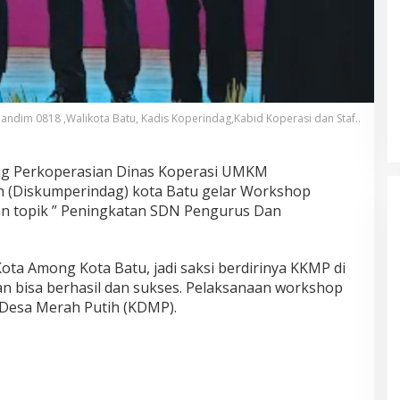
Akademisi UNJ Kenalkan AI
sebagai Reflective Feedback Tool
 Dandim 0818 ,Walikota Batu, Kadis Koperindag,Kabid Koperasi dan Staf..
untuk Guru SD Kota Depok
ang Perkoperasian Dinas Koperasi UMKM
n (Diskumperindag) kota Batu gelar Workshop
an topik ” Peningkatan SDN Pengurus Dan
ota Among Kota Batu, jadi saksi berdirinya KKMP di
an bisa berhasil dan sukses. Pelaksanaan workshop
 Desa Merah Putih (KDMP).