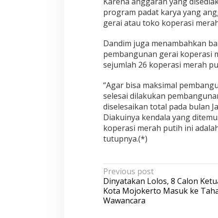
Karena anggaran yang disediaka
program padat karya yang ang
gerai atau toko koperasi merah p
Dandim juga menambahkan bahw
pembangunan gerai koperasi me
sejumlah 26 koperasi merah pu
“Agar bisa maksimal pembangun
selesai dilakukan pembanguna
diselesaikan total pada bulan J
Diakuinya kendala yang ditemu
koperasi merah putih ini adala
tutupnya.(*)
P
Previous post
Dinyatakan Lolos, 8 Calon Ket
o
Kota Mojokerto Masuk ke Tah
s
Wawancara
t