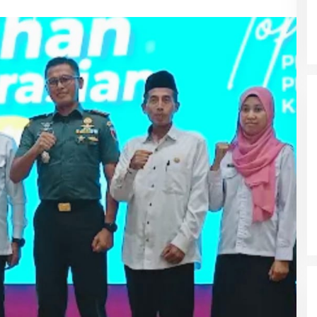
Wali Kota Malang Himbau
Masyarakat Tidak Panic Buying
Jelang Lebaran
Polres Ngawi Ungkap Peredaran
Okerbaya Amankan 2 Tersangka