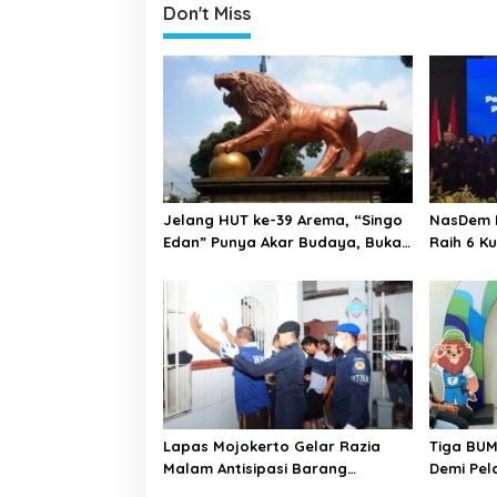
Don't Miss
n
a
v
i
g
a
t
Jelang HUT ke-39 Arema, “Singo
NasDem K
i
Edan” Punya Akar Budaya, Bukan
Raih 6 K
o
Sekadar Julukan
Lantik P
n
Lapas Mojokerto Gelar Razia
Tiga BUM
Malam Antisipasi Barang
Demi Pel
Terlarang
Malang 