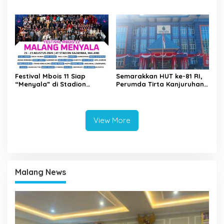
Paper Source Pastikan
PAD, Kota Lubuk Linggau
Aman dan Nihil Korban
Benchmarking di Kota
Mojokerto
Festival Mbois 11 Siap
Semarakkan HUT ke-81 RI,
“Menyala” di Stadion
Perumda Tirta Kanjuruhan
Gajayana Selama Tiga Hari
Dukung Gerakan
Pembagian Bendera Merah
Putih Tahun 2026
View More
Malang News