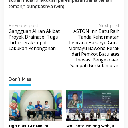
teman,” pungkasnya (win)
P
Previous post
Next post
Gangguan Aliran Akibat
ASTON Inn Batu Raih
o
Proyek Drainase, Tugu
Tanda Kehormatan
s
Tirta Gerak Cepat
Lencana Hakaryo Guno
Lakukan Penanganan
Mamayu Bawono Perak
t
dari Pemkot Batu atas
n
Inovasi Pengelolaan
a
Sampah Berkelanjutan
v
Don't Miss
i
g
a
t
i
o
Tiga BUMD Air Minum
Wali Kota Malang Wahyu