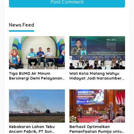
News Feed
Tiga BUMD Air Minum
Wali Kota Malang Wahyu
Bersinergi Demi Pelayanan
Hidayat Jadi Narasumber
Air Minum Aman Malang
The Bangun Bangsa
Raya
Conference 2026
Kebakaran Lahan Tebu
Berhasil Optimalkan
Ancam Pabrik, PT Sun
Pemanfaatan Rumija untuk