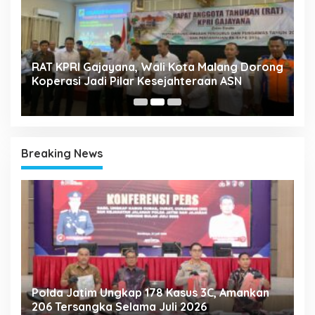
k
RAT KPRI Gajayana, Wali Kota Malang Dorong
A
Koperasi Jadi Pilar Kesejahteraan ASN
2
Breaking News
Polda Jatim Ungkap 178 Kasus 3C, Amankan
P
206 Tersangka Selama Juli 2026
P