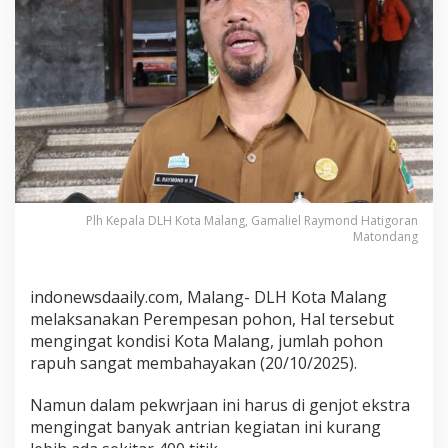
i
b
a
,
D
L
H
M
e
l
a
Plh Kepala DLH Kota Malang, Gamaliel Raymond Hatigoran
k
Matondang
s
a
n
indonewsdaaily.com, Malang- DLH Kota Malang
a
melaksanakan Perempesan pohon, Hal tersebut
k
mengingat kondisi Kota Malang, jumlah pohon
a
rapuh sangat membahayakan (20/10/2025).
n
P
Namun dalam pekwrjaan ini harus di genjot ekstra
e
mengingat banyak antrian kegiatan ini kurang
r
e