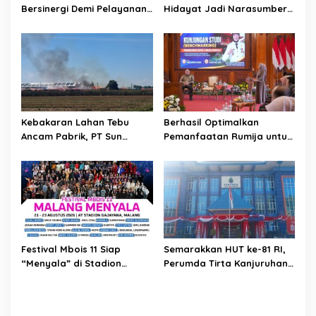
n
Bersinergi Demi Pelayanan
Hidayat Jadi Narasumber
Air Minum Aman Malang
The Bangun Bangsa
Raya
Conference 2026
Kebakaran Lahan Tebu
Berhasil Optimalkan
Ancam Pabrik, PT Sun
Pemanfaatan Rumija untuk
Paper Source Pastikan
PAD, Kota Lubuk Linggau
Aman dan Nihil Korban
Benchmarking di Kota
Mojokerto
Festival Mbois 11 Siap
Semarakkan HUT ke-81 RI,
“Menyala” di Stadion
Perumda Tirta Kanjuruhan
Gajayana Selama Tiga Hari
Dukung Gerakan
Pembagian Bendera Merah
Putih Tahun 2026