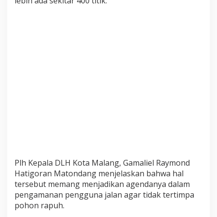
lebih ada sekitar 400 titik.
m
p
e
s
a
n
P
o
h
o
n
R
a
p
u
h
Plh Kepala DLH Kota Malang, Gamaliel Raymond
.
Hatigoran Matondang menjelaskan bahwa hal
tersebut memang menjadikan agendanya dalam
pengamanan pengguna jalan agar tidak tertimpa
pohon rapuh.