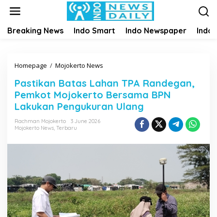
S
k
i
Breaking News
Indo Smart
Indo Newspaper
Indo
p
t
o
c
Homepage
/
Mojokerto News
P
o
a
n
Pastikan Batas Lahan TPA Randegan,
s
t
Pemkot Mojokerto Bersama BPN
t
e
i
Lakukan Pengukuran Ulang
n
k
t
Rachman Mojokerto
3 June 2026
a
Mojokerto News
,
Terbaru
n
B
a
t
a
s
L
a
h