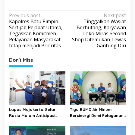
P
Previous post
Next post
Kapolres Batu Pimpin
Tinggalkan Wasiat
o
Sertijab Pejabat Utama,
Berhutang, Karyawan
s
Tegaskan Komitmen
Toko Miras Second
Pelayanan Masyarakat
Shop Ditemukan Tewas
t
tetap menjadi Prioritas
Gantung Diri
n
a
Don't Miss
v
i
g
a
t
i
Lapas Mojokerto Gelar
Tiga BUMD Air Minum
o
Razia Malam Antisipasi
Bersinergi Demi Pelayanan
Barang Terlarang
Air Minum Aman Malang
n
Raya