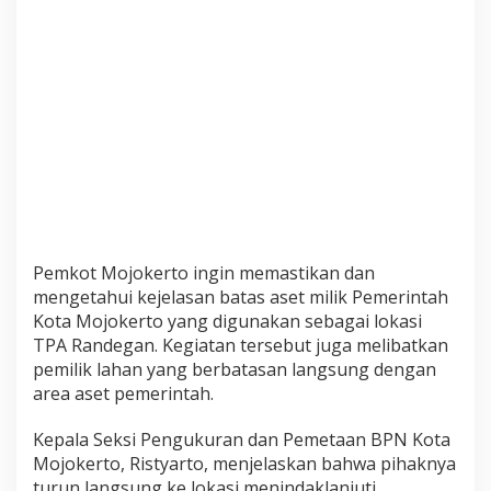
o
k
e
r
t
o
B
e
r
s
a
m
Pemkot Mojokerto ingin memastikan dan
a
mengetahui kejelasan batas aset milik Pemerintah
B
Kota Mojokerto yang digunakan sebagai lokasi
P
TPA Randegan. Kegiatan tersebut juga melibatkan
N
pemilik lahan yang berbatasan langsung dengan
L
area aset pemerintah.
a
k
u
Kepala Seksi Pengukuran dan Pemetaan BPN Kota
k
Mojokerto, Ristyarto, menjelaskan bahwa pihaknya
a
turun langsung ke lokasi menindaklanjuti