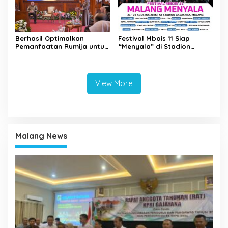
Berhasil Optimalkan
Festival Mbois 11 Siap
Pemanfaatan Rumija untuk
“Menyala” di Stadion
PAD, Kota Lubuk Linggau
Gajayana Selama Tiga Hari
Benchmarking di Kota
Mojokerto
View More
Malang News