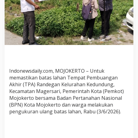
a
n
T
P
A
R
a
n
d
e
g
a
Indonewsdaily.com, MOJOKERTO – Untuk
n
memastikan batas lahan Tempat Pembuangan
,
Akhir (TPA) Randegan Kelurahan Kedundung,
P
Kecamatan Magersari, Pemerintah Kota (Pemkot)
e
Mojokerto bersama Badan Pertanahan Nasional
m
(BPN) Kota Mojokerto dan warga melakukan
k
pengukuran ulang batas lahan, Rabu (3/6/2026).
o
t
M
o
j