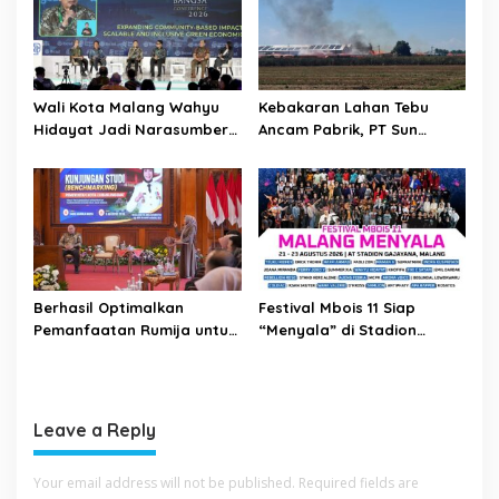
Wali Kota Malang Wahyu
Kebakaran Lahan Tebu
Hidayat Jadi Narasumber
Ancam Pabrik, PT Sun
The Bangun Bangsa
Paper Source Pastikan
Conference 2026
Aman dan Nihil Korban
Berhasil Optimalkan
Festival Mbois 11 Siap
Pemanfaatan Rumija untuk
“Menyala” di Stadion
PAD, Kota Lubuk Linggau
Gajayana Selama Tiga Hari
Benchmarking di Kota
Mojokerto
Leave a Reply
Your email address will not be published.
Required fields are