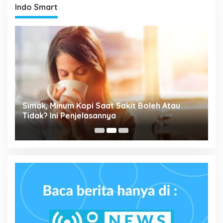
Indo Smart
Simak, Minum Kopi Saat Sakit Boleh Atau
P
ta
Tidak? Ini Penjelasannya
M
P