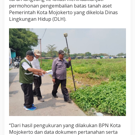
n
permohonan pengembalian batas tanah aset
P
Pemerintah Kota Mojokerto yang dikelola Dinas
e
Lingkungan Hidup (DLH).
n
g
u
k
u
r
a
n
U
l
a
n
g
“Dari hasil pengukuran yang dilakukan BPN Kota
Mojokerto dan data dokumen pertanahan serta