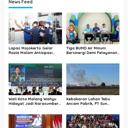
News Feed
Lapas Mojokerto Gelar
Tiga BUMD Air Minum
Razia Malam Antisipasi
Bersinergi Demi Pelayanan
Barang Terlarang
Air Minum Aman Malang
Raya
Wali Kota Malang Wahyu
Kebakaran Lahan Tebu
Hidayat Jadi Narasumber
Ancam Pabrik, PT Sun
The Bangun Bangsa
Paper Source Pastikan
Conference 2026
Aman dan Nihil Korban