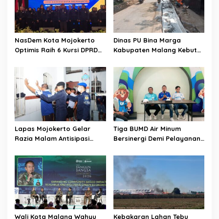
a
t
i
NasDem Kota Mojokerto
Dinas PU Bina Marga
o
Optimis Raih 6 Kursi DPRD
Kabupaten Malang Kebut
pada 2029 Usai Lantik
Pelebaran Jalan Desa Adi
n
Pengurus DPC
Wijaya Kepanjen
Lapas Mojokerto Gelar
Tiga BUMD Air Minum
Razia Malam Antisipasi
Bersinergi Demi Pelayanan
Barang Terlarang
Air Minum Aman Malang
Raya
Wali Kota Malang Wahyu
Kebakaran Lahan Tebu