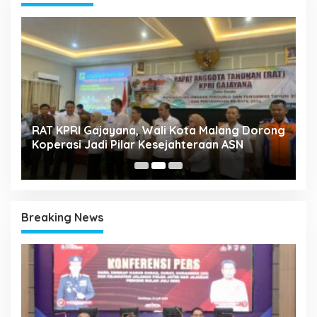
k
RAT KPRI Gajayana, Wali Kota Malang Dorong
A
Koperasi Jadi Pilar Kesejahteraan ASN
2
Breaking News