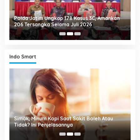
Polda Jatim Ungkap 178 Kasus 3C, Amankan
P
206 Tersangka Selama Juli 2026
P
T
Indo Smart
Simak, Minum Kopi Saat Sakit Boleh Atau
P
ta
Tidak? Ini Penjelasannya
M
P