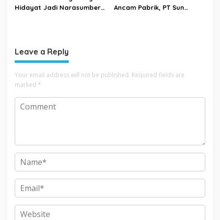
Hidayat Jadi Narasumber
Ancam Pabrik, PT Sun
The Bangun Bangsa
Paper Source Pastikan
Conference 2026
Aman dan Nihil Korban
Leave a Reply
Your email address will not be published.
Required fields are
marked
*