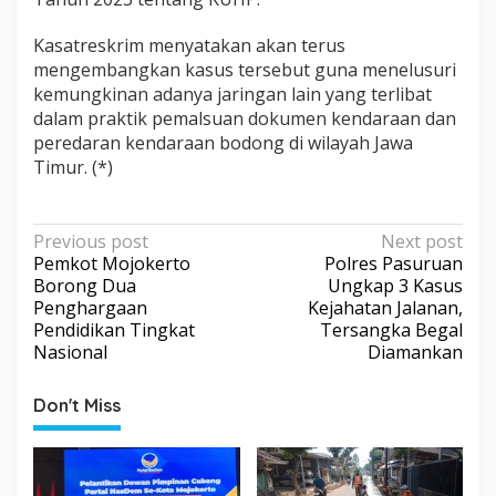
Kasatreskrim menyatakan akan terus
mengembangkan kasus tersebut guna menelusuri
kemungkinan adanya jaringan lain yang terlibat
dalam praktik pemalsuan dokumen kendaraan dan
peredaran kendaraan bodong di wilayah Jawa
Timur. (*)
P
Previous post
Next post
Pemkot Mojokerto
Polres Pasuruan
o
Borong Dua
Ungkap 3 Kasus
s
Penghargaan
Kejahatan Jalanan,
Pendidikan Tingkat
Tersangka Begal
t
Nasional
Diamankan
n
a
Don't Miss
v
i
g