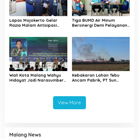
Lapas Mojokerto Gelar
Tiga BUMD Air Minum
Razia Malam Antisipasi
Bersinergi Demi Pelayanan
Barang Terlarang
Air Minum Aman Malang
Raya
Wali Kota Malang Wahyu
Kebakaran Lahan Tebu
Hidayat Jadi Narasumber
Ancam Pabrik, PT Sun
The Bangun Bangsa
Paper Source Pastikan
Conference 2026
Aman dan Nihil Korban
View More
Malang News