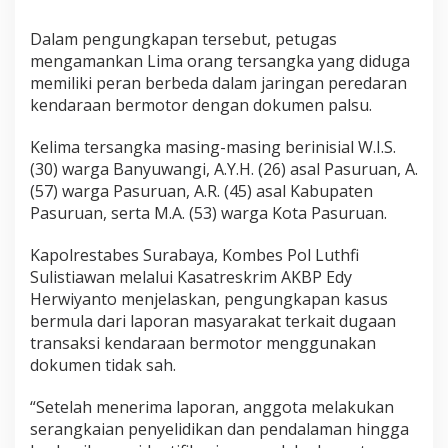
e
r
Dalam pengungkapan tersebut, petugas
s
mengamankan Lima orang tersangka yang diduga
a
memiliki peran berbeda dalam jaringan peredaran
n
kendaraan bermotor dengan dokumen palsu.
g
k
Kelima tersangka masing-masing berinisial W.I.S.
a
(30) warga Banyuwangi, A.Y.H. (26) asal Pasuruan, A.
D
(57) warga Pasuruan, A.R. (45) asal Kabupaten
i
a
Pasuruan, serta M.A. (53) warga Kota Pasuruan.
m
a
Kapolrestabes Surabaya, Kombes Pol Luthfi
n
Sulistiawan melalui Kasatreskrim AKBP Edy
k
Herwiyanto menjelaskan, pengungkapan kasus
a
bermula dari laporan masyarakat terkait dugaan
n
transaksi kendaraan bermotor menggunakan
dokumen tidak sah.
“Setelah menerima laporan, anggota melakukan
serangkaian penyelidikan dan pendalaman hingga