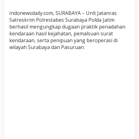
u
a
Indonewsdaily.com, SURABAYA – Unit Jatanras
n
Satreskrim Polrestabes Surabaya Polda Jatim
S
berhasil mengungkap dugaan praktik penadahan
T
kendaraan hasil kejahatan, pemalsuan surat
N
kendaraan, serta penipuan yang beroperasi di
K
wilayah Surabaya dan Pasuruan.
L
i
n
t
a
s
W
i
l
a
y
a
h
5
T