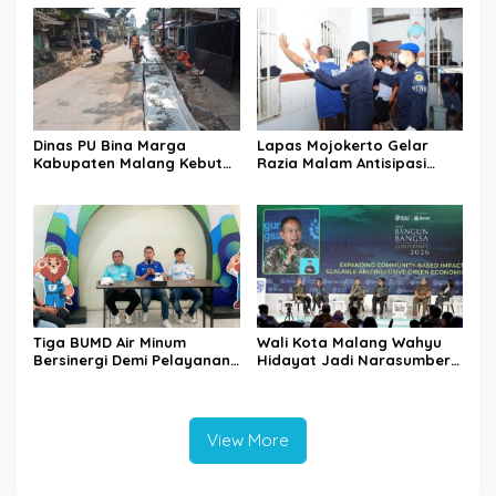
Julukan
Pengurus DPC
Dinas PU Bina Marga
Lapas Mojokerto Gelar
Kabupaten Malang Kebut
Razia Malam Antisipasi
Pelebaran Jalan Desa Adi
Barang Terlarang
Wijaya Kepanjen
Tiga BUMD Air Minum
Wali Kota Malang Wahyu
Bersinergi Demi Pelayanan
Hidayat Jadi Narasumber
Air Minum Aman Malang
The Bangun Bangsa
Raya
Conference 2026
View More