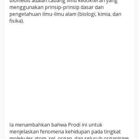
biomedis adalah cabang ilmu kedokteran yang
l
menggunakan prinsip-prinsip dasar dan
a
pengetahuan ilmu-ilmu alam (biologi, kimia, dan
n
fisika).
g
S
i
a
p
C
e
t
a
k
K
e
d
o
k
t
e
Ia menambahkan bahwa Prodi ini untuk
r
menjelaskan fenomena kehidupan pada tingkat
a
molekuler atom, sel, organ, dan seluruh organisme