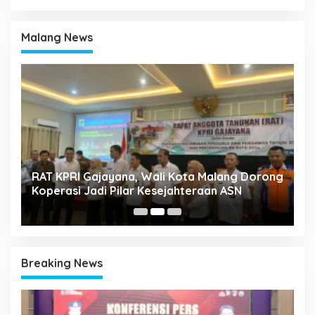
Malang News
k
RAT KPRI Gajayana, Wali Kota Malang Dorong
A
Koperasi Jadi Pilar Kesejahteraan ASN
2
Breaking News