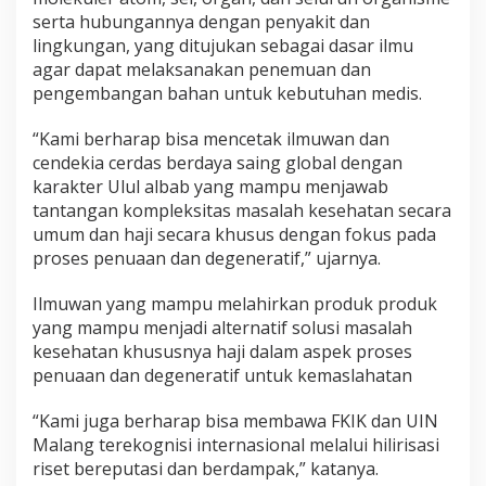
n
serta hubungannya dengan penyakit dan
M
lingkungan, yang ditujukan sebagai dasar ilmu
o
agar dapat melaksanakan penemuan dan
l
pengembangan bahan untuk kebutuhan medis.
e
k
“Kami berharap bisa mencetak ilmuwan dan
u
cendekia cerdas berdaya saing global dengan
l
karakter Ulul albab yang mampu menjawab
e
r
tantangan kompleksitas masalah kesehatan secara
umum dan haji secara khusus dengan fokus pada
proses penuaan dan degeneratif,” ujarnya.
Ilmuwan yang mampu melahirkan produk produk
yang mampu menjadi alternatif solusi masalah
kesehatan khususnya haji dalam aspek proses
penuaan dan degeneratif untuk kemaslahatan
“Kami juga berharap bisa membawa FKIK dan UIN
Malang terekognisi internasional melalui hilirisasi
riset bereputasi dan berdampak,” katanya.