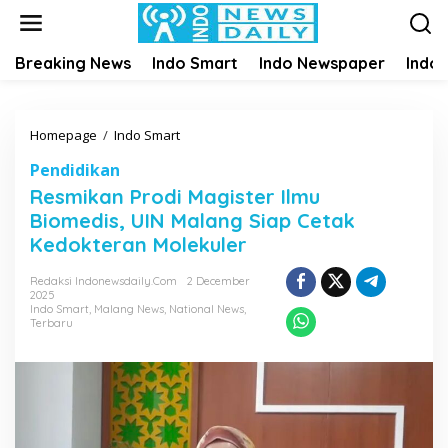
S
k
i
Breaking News
Indo Smart
Indo Newspaper
Indo
p
t
o
c
Homepage
/
Indo Smart
R
o
e
n
Pendidikan
s
t
Resmikan Prodi Magister Ilmu
m
e
i
Biomedis, UIN Malang Siap Cetak
n
k
Kedokteran Molekuler
t
a
n
Redaksi Indonewsdaily.com
2 December
P
2025
Indo Smart
,
Malang News
,
National News
,
r
Terbaru
o
d
i
M
a
g