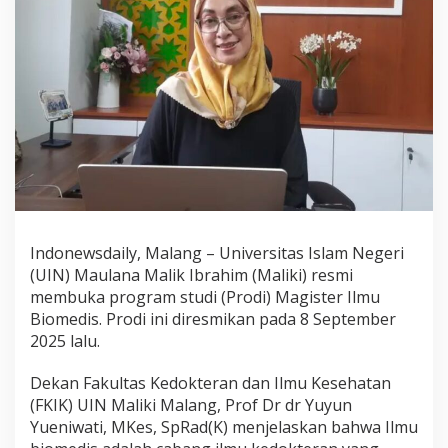
i
s
t
e
r
I
l
m
u
B
i
o
m
Indonewsdaily, Malang – Universitas Islam Negeri
e
(UIN) Maulana Malik Ibrahim (Maliki) resmi
d
membuka program studi (Prodi) Magister Ilmu
i
Biomedis. Prodi ini diresmikan pada 8 September
s
2025 lalu.
,
U
Dekan Fakultas Kedokteran dan Ilmu Kesehatan
I
(FKIK) UIN Maliki Malang, Prof Dr dr Yuyun
N
Yueniwati, MKes, SpRad(K) menjelaskan bahwa Ilmu
M
a