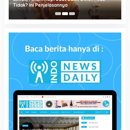
ta
Tidak? Ini Penjelasannya
M
P