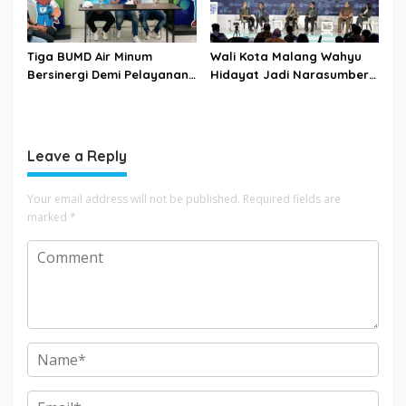
Tiga BUMD Air Minum
Wali Kota Malang Wahyu
Bersinergi Demi Pelayanan
Hidayat Jadi Narasumber
Air Minum Aman Malang
The Bangun Bangsa
Raya
Conference 2026
Leave a Reply
Your email address will not be published.
Required fields are
marked
*