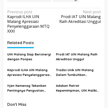
P
Previous post
Next post
Kaprodi ILHA UIN
Prodi IAT UIN Malang
o
Malang Apresiasi
Raih Akreditasi Unggul
s
Penyelenggaraan MTQ
XXXI
t
n
Related Posts
a
v
UIN Malang Siap Bersinergi
Prodi IAT UIN Malang Raih
i
dengan Ponpes
Akreditasi Unggul
g
Kaprodi ILHA UIN Malang
Tradisi Unik UIN Malang
a
Apresiasi Penyelenggaraan
Dalam Tumbuhkan
t
MTQ XXXI
Atmosfer Religius
i
Itjen Kemenag Tekankan
Adakan Retret
Pentingnya Penguatan
Kepemimpinan, UIN Maliki
o
Tata Kelola Perguruan
Siap Hadapi Tantangan
n
Tinggi
Perguruan Tingi
Don't Miss