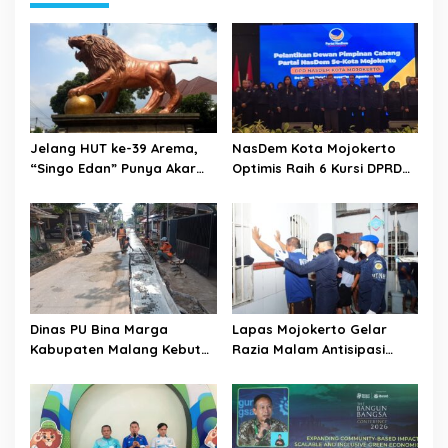
Jelang HUT ke-39 Arema,
NasDem Kota Mojokerto
“Singo Edan” Punya Akar
Optimis Raih 6 Kursi DPRD
Budaya, Bukan Sekadar
pada 2029 Usai Lantik
Julukan
Pengurus DPC
Dinas PU Bina Marga
Lapas Mojokerto Gelar
Kabupaten Malang Kebut
Razia Malam Antisipasi
Pelebaran Jalan Desa Adi
Barang Terlarang
Wijaya Kepanjen