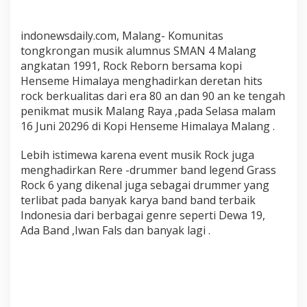
d
a
indonewsdaily.com, Malang- Komunitas
n
tongkrongan musik alumnus SMAN 4 Malang
c
angkatan 1991, Rock Reborn bersama kopi
l
Henseme Himalaya menghadirkan deretan hits
a
rock berkualitas dari era 80 an dan 90 an ke tengah
s
s
penikmat musik Malang Raya ,pada Selasa malam
i
16 Juni 20296 di Kopi Henseme Himalaya Malang .
c
R
Lebih istimewa karena event musik Rock juga
o
menghadirkan Rere -drummer band legend Grass
c
Rock 6 yang dikenal juga sebagai drummer yang
k
terlibat pada banyak karya band band terbaik
b
Indonesia dari berbagai genre seperti Dewa 19,
e
Ada Band ,Iwan Fals dan banyak lagi .
r
s
a
m
a
R