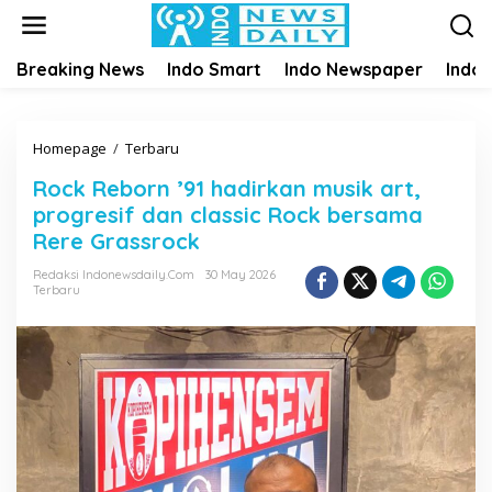
S
k
i
Breaking News
Indo Smart
Indo Newspaper
Indo
p
t
o
c
Homepage
/
Terbaru
R
o
o
n
Rock Reborn ’91 hadirkan musik art,
c
t
progresif dan classic Rock bersama
k
e
R
Rere Grassrock
n
e
t
Redaksi Indonewsdaily.com
30 May 2026
b
Terbaru
o
r
n
'
9
1
h
a
d