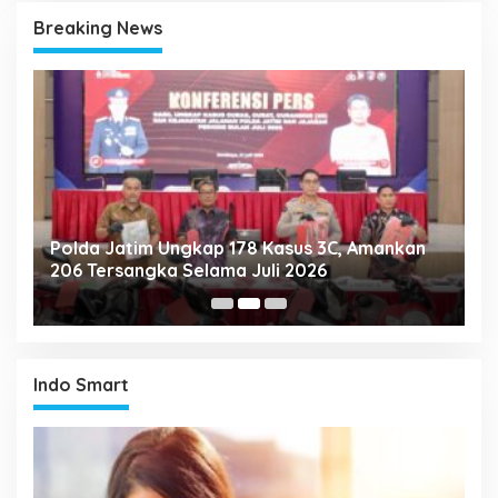
Breaking News
Polda Jatim Ungkap 178 Kasus 3C, Amankan
P
206 Tersangka Selama Juli 2026
P
T
Indo Smart