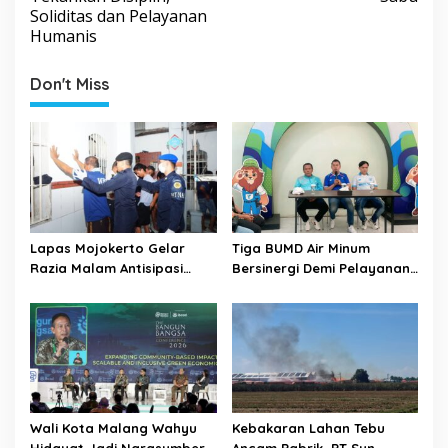
n
Soliditas dan Pelayanan
a
Humanis
v
Don't Miss
i
g
a
t
i
o
Lapas Mojokerto Gelar
Tiga BUMD Air Minum
n
Razia Malam Antisipasi
Bersinergi Demi Pelayanan
Barang Terlarang
Air Minum Aman Malang
Raya
Wali Kota Malang Wahyu
Kebakaran Lahan Tebu