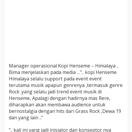
e
r
e
G
r
a
s
s
r
o
c
Manager operasional Kopi Henseme – Himalaya ,
k
Bima menjelaskan pada media …”.. kopi Henseme
Himalaya selalu support pada event event
terutama musik apapun genrenya ,termasuk genre
Rock .yang selalu jadi trend event musik di
Henseme, Apalagi dengan hadirnya mas Rere,
diharapkan akan membawa audience untuk
bernostalgia dengan hits dari Grass Rock ,Dewa 19
dan yang lain ..”
“.. kali ini yang jadi inisiator dan konseptor nya