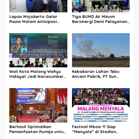
Lapas Mojokerto Gelar
Tiga BUMD Air Minum
Razia Malam Antisipasi
Bersinergi Demi Pelayanan
Barang Terlarang
Air Minum Aman Malang
Raya
Wali Kota Malang Wahyu
Kebakaran Lahan Tebu
Hidayat Jadi Narasumber
Ancam Pabrik, PT Sun
The Bangun Bangsa
Paper Source Pastikan
Conference 2026
Aman dan Nihil Korban
Berhasil Optimalkan
Festival Mbois 11 Siap
Pemanfaatan Rumija untuk
“Menyala” di Stadion
PAD, Kota Lubuk Linggau
Gajayana Selama Tiga Hari