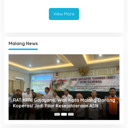
Benchmarking di Kota
Mojokerto
View More
Malang News
k
RAT KPRI Gajayana, Wali Kota Malang Dorong
A
Koperasi Jadi Pilar Kesejahteraan ASN
2