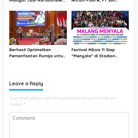
Hidayat Jadi Narasumber
Ancam Pabrik, PT Sun
The Bangun Bangsa
Paper Source Pastikan
Conference 2026
Aman dan Nihil Korban
Berhasil Optimalkan
Festival Mbois 11 Siap
Pemanfaatan Rumija untuk
“Menyala” di Stadion
PAD, Kota Lubuk Linggau
Gajayana Selama Tiga Hari
Benchmarking di Kota
Mojokerto
Leave a Reply
Your email address will not be published.
Required fields are
marked
*