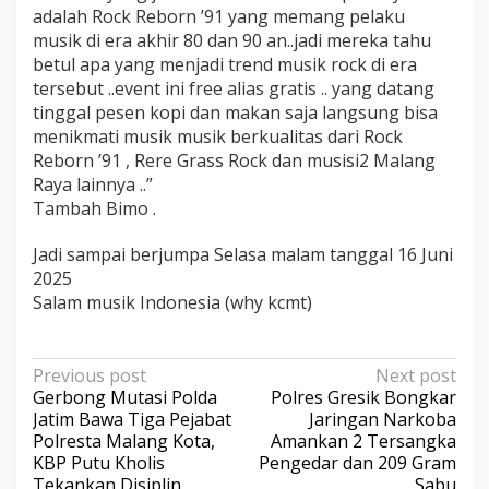
adalah Rock Reborn ’91 yang memang pelaku
musik di era akhir 80 dan 90 an..jadi mereka tahu
betul apa yang menjadi trend musik rock di era
tersebut ..event ini free alias gratis .. yang datang
tinggal pesen kopi dan makan saja langsung bisa
menikmati musik musik berkualitas dari Rock
Reborn ’91 , Rere Grass Rock dan musisi2 Malang
Raya lainnya ..”
Tambah Bimo .
Jadi sampai berjumpa Selasa malam tanggal 16 Juni
2025
Salam musik Indonesia (why kcmt)
P
Previous post
Next post
Gerbong Mutasi Polda
Polres Gresik Bongkar
o
Jatim Bawa Tiga Pejabat
Jaringan Narkoba
s
Polresta Malang Kota,
Amankan 2 Tersangka
KBP Putu Kholis
Pengedar dan 209 Gram
t
Tekankan Disiplin,
Sabu