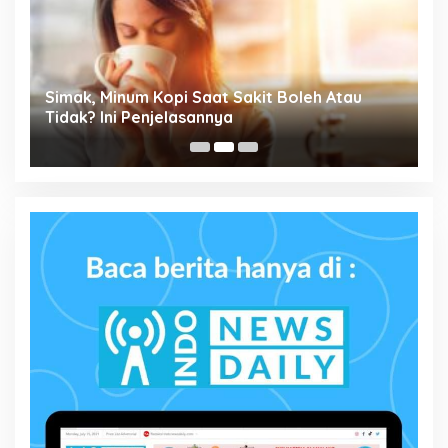
Simak, Minum Kopi Saat Sakit Boleh Atau
P
ta
Tidak? Ini Penjelasannya
M
P