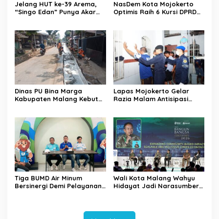
Jelang HUT ke-39 Arema,
NasDem Kota Mojokerto
“Singo Edan” Punya Akar
Optimis Raih 6 Kursi DPRD
Budaya, Bukan Sekadar
pada 2029 Usai Lantik
Julukan
Pengurus DPC
Dinas PU Bina Marga
Lapas Mojokerto Gelar
Kabupaten Malang Kebut
Razia Malam Antisipasi
Pelebaran Jalan Desa Adi
Barang Terlarang
Wijaya Kepanjen
Tiga BUMD Air Minum
Wali Kota Malang Wahyu
Bersinergi Demi Pelayanan
Hidayat Jadi Narasumber
Air Minum Aman Malang
The Bangun Bangsa
Raya
Conference 2026