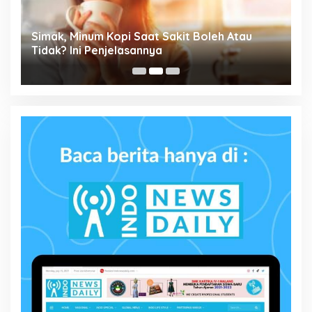
Simak, Minum Kopi Saat Sakit Boleh Atau
P
ta
Tidak? Ini Penjelasannya
M
P