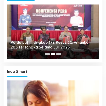
Polda Jatim Ungkap 178 Kasus 3C, Amankan
P
206 Tersangka Selama Juli 2026
P
T
Indo Smart