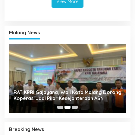
View More
Malang News
k
RAT KPRI Gajayana, Wali Kota Malang Dorong
A
Koperasi Jadi Pilar Kesejahteraan ASN
2
Breaking News