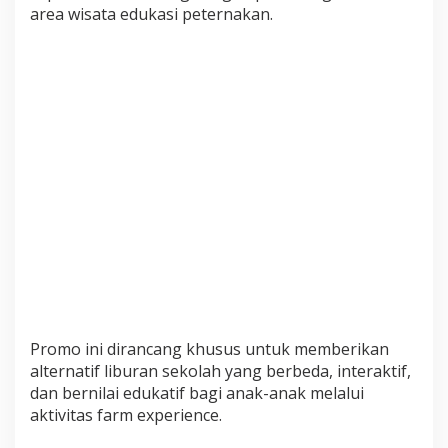
area wisata edukasi peternakan.
R
a
h
m
a
t
M
a
l
a
n
g
H
a
d
i
r
Promo ini dirancang khusus untuk memberikan
k
alternatif liburan sekolah yang berbeda, interaktif,
a
dan bernilai edukatif bagi anak-anak melalui
n
aktivitas farm experience.
P
a