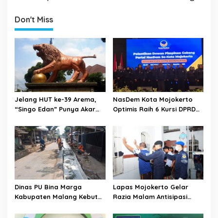
a
v
Don't Miss
i
g
a
t
i
o
Jelang HUT ke-39 Arema,
NasDem Kota Mojokerto
“Singo Edan” Punya Akar
Optimis Raih 6 Kursi DPRD
n
Budaya, Bukan Sekadar
pada 2029 Usai Lantik
Julukan
Pengurus DPC
Dinas PU Bina Marga
Lapas Mojokerto Gelar
Kabupaten Malang Kebut
Razia Malam Antisipasi
Pelebaran Jalan Desa Adi
Barang Terlarang
Wijaya Kepanjen