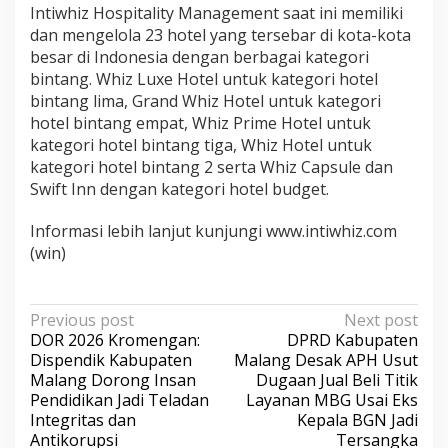
Intiwhiz Hospitality Management saat ini memiliki
dan mengelola 23 hotel yang tersebar di kota-kota
besar di Indonesia dengan berbagai kategori
bintang. Whiz Luxe Hotel untuk kategori hotel
bintang lima, Grand Whiz Hotel untuk kategori
hotel bintang empat, Whiz Prime Hotel untuk
kategori hotel bintang tiga, Whiz Hotel untuk
kategori hotel bintang 2 serta Whiz Capsule dan
Swift Inn dengan kategori hotel budget.
Informasi lebih lanjut kunjungi www.intiwhiz.com
(win)
P
Previous post
Next post
DOR 2026 Kromengan:
DPRD Kabupaten
o
Dispendik Kabupaten
Malang Desak APH Usut
s
Malang Dorong Insan
Dugaan Jual Beli Titik
Pendidikan Jadi Teladan
Layanan MBG Usai Eks
t
Integritas dan
Kepala BGN Jadi
n
Antikorupsi
Tersangka