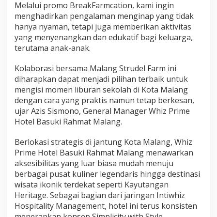
t
Melalui promo BreakFarmcation, kami ingin
i
menghadirkan pengalaman menginap yang tidak
o
hanya nyaman, tetapi juga memberikan aktivitas
n
yang menyenangkan dan edukatif bagi keluarga,
terutama anak-anak.
Kolaborasi bersama Malang Strudel Farm ini
diharapkan dapat menjadi pilihan terbaik untuk
mengisi momen liburan sekolah di Kota Malang
dengan cara yang praktis namun tetap berkesan,
ujar Azis Sismono, General Manager Whiz Prime
Hotel Basuki Rahmat Malang.
Berlokasi strategis di jantung Kota Malang, Whiz
Prime Hotel Basuki Rahmat Malang menawarkan
aksesibilitas yang luar biasa mudah menuju
berbagai pusat kuliner legendaris hingga destinasi
wisata ikonik terdekat seperti Kayutangan
Heritage. Sebagai bagian dari jaringan Intiwhiz
Hospitality Management, hotel ini terus konsisten
menerapkan konsep Simplicity with Style,