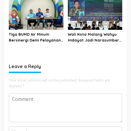
Tiga BUMD Air Minum
Wali Kota Malang Wahyu
Bersinergi Demi Pelayanan
Hidayat Jadi Narasumber
Air Minum Aman Malang
The Bangun Bangsa
Raya
Conference 2026
Leave a Reply
Your email address will not be published.
Required fields are
marked
*