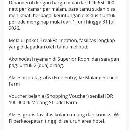
Dibanderol dengan harga mulai dari IDR 650.000
k
nett per kamar per malam, para tamu sudah bisa
e
menikmati berbagai keuntungan eksklusif untuk
t
E
periode menginap mulai dari 1 Juni hingga 31 Juli
d
2026.
u
k
Melalui paket BreakFarmcation, fasilitas lengkap
a
yang didapatkan oleh tamu meliputi:
t
i
Akomodasi nyaman di Superior Room dan sarapan
f
pagi untuk 2 (dua) orang.
B
r
Akses masuk gratis (Free Entry) ke Malang Strudel
e
Farm.
a
k
Voucher belanja (Shopping Voucher) senilai IDR
F
100.000 di Malang Strudel Farm.
a
r
m
Akses gratis fasilitas kolam renang dan koneksi Wi-
c
Fi berkecepatan tinggi di seluruh area hotel.
a