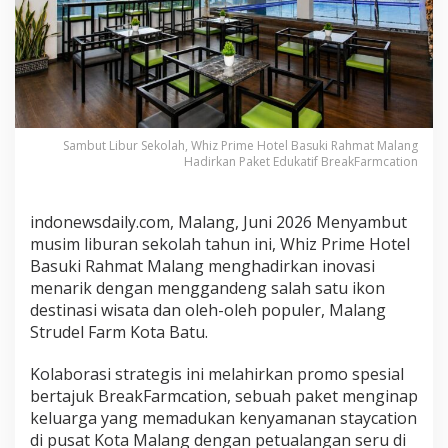
a
h
,
W
h
i
z
Sambut Libur Sekolah, Whiz Prime Hotel Basuki Rahmat Malang
P
Hadirkan Paket Edukatif BreakFarmcation
r
i
m
indonewsdaily.com, Malang, Juni 2026 Menyambut
e
musim liburan sekolah tahun ini, Whiz Prime Hotel
H
Basuki Rahmat Malang menghadirkan inovasi
o
menarik dengan menggandeng salah satu ikon
t
e
destinasi wisata dan oleh-oleh populer, Malang
l
Strudel Farm Kota Batu.
B
a
Kolaborasi strategis ini melahirkan promo spesial
s
bertajuk BreakFarmcation, sebuah paket menginap
u
keluarga yang memadukan kenyamanan staycation
k
di pusat Kota Malang dengan petualangan seru di
i