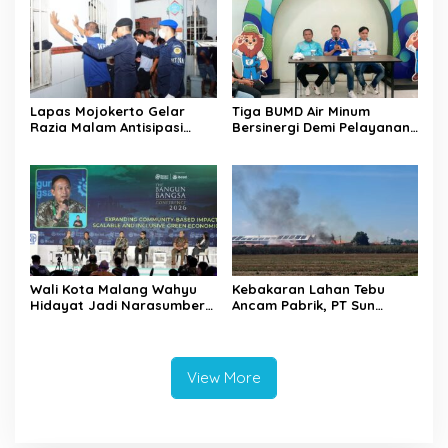
Lapas Mojokerto Gelar
Tiga BUMD Air Minum
Razia Malam Antisipasi
Bersinergi Demi Pelayanan
Barang Terlarang
Air Minum Aman Malang
Raya
Wali Kota Malang Wahyu
Kebakaran Lahan Tebu
Hidayat Jadi Narasumber
Ancam Pabrik, PT Sun
The Bangun Bangsa
Paper Source Pastikan
Conference 2026
Aman dan Nihil Korban
View More