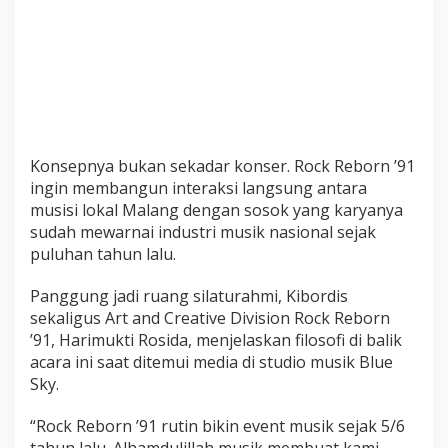
e
n
g
L
e
g
e
n
Konsepnya bukan sekadar konser. Rock Reborn ’91
d
ingin membangun interaksi langsung antara
a
musisi lokal Malang dengan sosok yang karyanya
D
sudah mewarnai industri musik nasional sejak
r
u
puluhan tahun lalu.
m
m
Panggung jadi ruang silaturahmi, Kibordis
e
sekaligus Art and Creative Division Rock Reborn
r
’91, Harimukti Rosida, menjelaskan filosofi di balik
R
acara ini saat ditemui media di studio musik Blue
e
Sky.
r
e
“Rock Reborn ’91 rutin bikin event musik sejak 5/6
G
tahun lalu. Alhamdulillah musik membuat kami