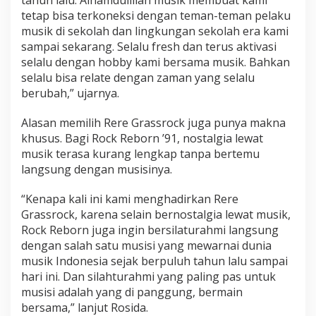
r
tetap bisa terkoneksi dengan teman-teman pelaku
a
musik di sekolah dan lingkungan sekolah era kami
s
s
sampai sekarang. Selalu fresh dan terus aktivasi
r
selalu dengan hobby kami bersama musik. Bahkan
o
selalu bisa relate dengan zaman yang selalu
c
berubah,” ujarnya.
k
Alasan memilih Rere Grassrock juga punya makna
khusus. Bagi Rock Reborn ’91, nostalgia lewat
musik terasa kurang lengkap tanpa bertemu
langsung dengan musisinya.
“Kenapa kali ini kami menghadirkan Rere
Grassrock, karena selain bernostalgia lewat musik,
Rock Reborn juga ingin bersilaturahmi langsung
dengan salah satu musisi yang mewarnai dunia
musik Indonesia sejak berpuluh tahun lalu sampai
hari ini. Dan silahturahmi yang paling pas untuk
musisi adalah yang di panggung, bermain
bersama,” lanjut Rosida.