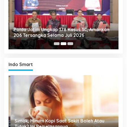
Polda Jatim Ungkap 178 Kasus 3C, Amankan
P
206 Tersangka Selama Juli 2026
P
T
Indo Smart
Simak, Minum Kopi Saat Sakit Boleh Atau
P
ta
Tidak? Ini Penjelasannya
M