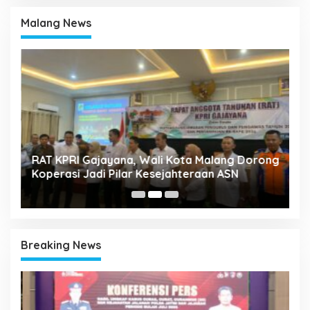
Malang News
k
RAT KPRI Gajayana, Wali Kota Malang Dorong
A
Koperasi Jadi Pilar Kesejahteraan ASN
2
Breaking News