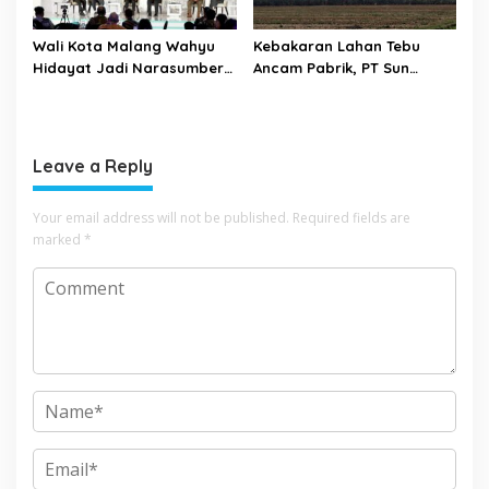
Wali Kota Malang Wahyu
Kebakaran Lahan Tebu
Hidayat Jadi Narasumber
Ancam Pabrik, PT Sun
The Bangun Bangsa
Paper Source Pastikan
Conference 2026
Aman dan Nihil Korban
Leave a Reply
Your email address will not be published.
Required fields are
marked
*