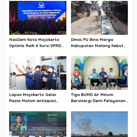
g
a
t
i
o
NasDem Kota Mojokerto
Dinas PU Bina Marga
Optimis Raih 6 Kursi DPRD
Kabupaten Malang Kebut
n
pada 2029 Usai Lantik
Pelebaran Jalan Desa Adi
Pengurus DPC
Wijaya Kepanjen
Lapas Mojokerto Gelar
Tiga BUMD Air Minum
Razia Malam Antisipasi
Bersinergi Demi Pelayanan
Barang Terlarang
Air Minum Aman Malang
Raya