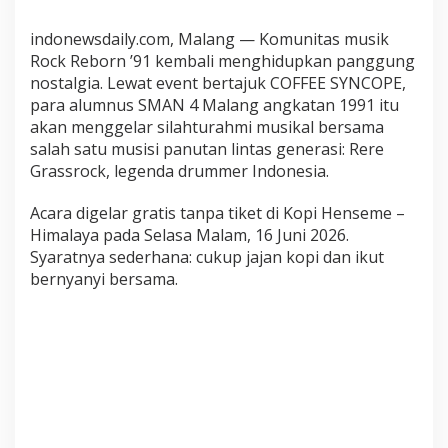
r
indonewsdaily.com, Malang — Komunitas musik
s
Rock Reborn ’91 kembali menghidupkan panggung
i
l
nostalgia. Lewat event bertajuk COFFEE SYNCOPE,
a
para alumnus SMAN 4 Malang angkatan 1991 itu
t
akan menggelar silahturahmi musikal bersama
u
salah satu musisi panutan lintas generasi: Rere
r
Grassrock, legenda drummer Indonesia.
a
h
Acara digelar gratis tanpa tiket di Kopi Henseme –
m
Himalaya pada Selasa Malam, 16 Juni 2026.
i
Syaratnya sederhana: cukup jajan kopi dan ikut
M
bernyanyi bersama.
u
s
i
k
a
l
B
a
r