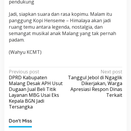
pendukung
Jadi, siapkan suara dan rasa kopimu. Malam itu
panggung Kopi Henseme – Himalaya akan jadi
ruang temu antara legenda, nostalgia, dan
semangat musikal anak Malang yang tak pernah
padam.
(Wahyu KCMT)
P
Previous post
Next post
DPRD Kabupaten
Tanggul Jebol di Ngaglik
o
Malang Desak APH Usut
Dikerjakan, Warga
s
Dugaan Jual Beli Titik
Apresiasi Respon Dinas
Layanan MBG Usai Eks
Terkait
t
Kepala BGN Jadi
n
Tersangka
a
v
Don't Miss
i