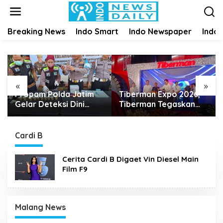
S
k
i
Breaking News
Indo Smart
Indo Newspaper
Indo
p
t
o
c
o
n
«
»
t
Propam Polda Jatim
Tiberman Expo 2026,
e
Gelar Deteksi Dini
Tiberman Tegaskan
n
Narkoba dan Judi
Jadi Supermarket Ban
t
Online di Polres
dan Velg Terlengkap di
Jember
Indonesia
Cardi B
Cerita Cardi B Digaet Vin Diesel Main
Film F9
Malang News