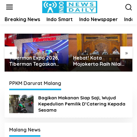
S
k
i
Breaking News
Indo Smart
Indo Newspaper
Indo
p
t
o
c
o
n
«
»
t
Tiberman Expo 2026,
Hebat! Kota
e
Tiberman Tegaskan
Mojokerto Raih Nilai
n
Jadi Supermarket Ban
Sempurna 100 Persen
t
dan Velg Terlengkap di
dalam Penilaian Tindak
Indonesia
Lanjut Perbaikan Tata
PPKM Darurat Malang
Kelola Pemda oleh KPK
Bagikan Makanan Siap Saji, Wujud
Kepedulian Pemilik D’Catering Kepada
Sesama
Malang News