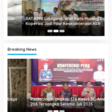
A
k
RAT KPRI Gajayana, Wali Kota Malang Dorong
2
Koperasi Jadi Pilar Kesejahteraan ASN
Breaking News
Polda Jatim Ungkap 178 Kasus 3C, Amankan
P
206 Tersangka Selama Juli 2026
P
T