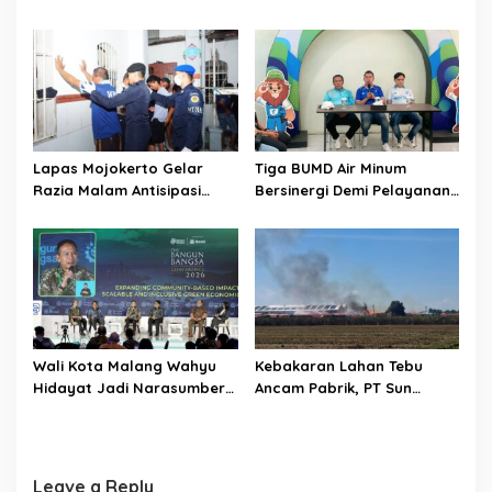
pada 2029 Usai Lantik
Pelebaran Jalan Desa Adi
n
Pengurus DPC
Wijaya Kepanjen
Lapas Mojokerto Gelar
Tiga BUMD Air Minum
Razia Malam Antisipasi
Bersinergi Demi Pelayanan
Barang Terlarang
Air Minum Aman Malang
Raya
Wali Kota Malang Wahyu
Kebakaran Lahan Tebu
Hidayat Jadi Narasumber
Ancam Pabrik, PT Sun
The Bangun Bangsa
Paper Source Pastikan
Conference 2026
Aman dan Nihil Korban
Leave a Reply