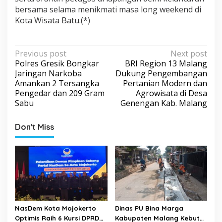
bersama selama menikmati masa long weekend di
Kota Wisata Batu.(*)
P
Previous post
Next post
Polres Gresik Bongkar
BRI Region 13 Malang
o
Jaringan Narkoba
Dukung Pengembangan
s
Amankan 2 Tersangka
Pertanian Modern dan
Pengedar dan 209 Gram
Agrowisata di Desa
t
Sabu
Genengan Kab. Malang
n
a
Don't Miss
v
i
g
a
t
i
NasDem Kota Mojokerto
Dinas PU Bina Marga
o
Optimis Raih 6 Kursi DPRD
Kabupaten Malang Kebut