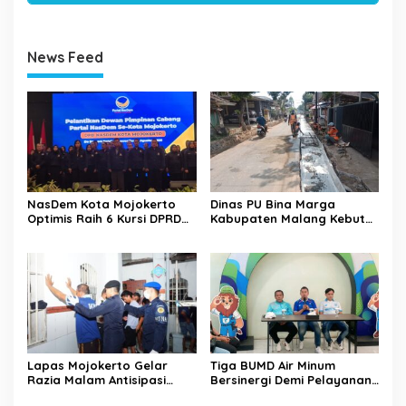
News Feed
NasDem Kota Mojokerto
Dinas PU Bina Marga
Optimis Raih 6 Kursi DPRD
Kabupaten Malang Kebut
pada 2029 Usai Lantik
Pelebaran Jalan Desa Adi
Pengurus DPC
Wijaya Kepanjen
Lapas Mojokerto Gelar
Tiga BUMD Air Minum
Razia Malam Antisipasi
Bersinergi Demi Pelayanan
Barang Terlarang
Air Minum Aman Malang