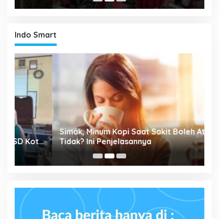
Indo Smart
P
Simak, Minum Kopi Saat Sakit Boleh Atau
M
ta
Tidak? Ini Penjelasannya
P