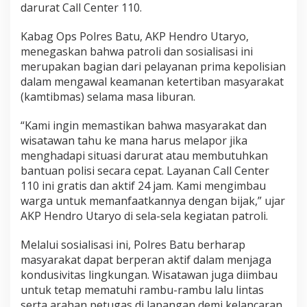
darurat Call Center 110.
a
l
i
Kabag Ops Polres Batu, AKP Hendro Utaryo,
s
menegaskan bahwa patroli dan sosialisasi ini
a
merupakan bagian dari pelayanan prima kepolisian
s
dalam mengawal keamanan ketertiban masyarakat
i
(kamtibmas) selama masa liburan.
C
a
“Kami ingin memastikan bahwa masyarakat dan
l
wisatawan tahu ke mana harus melapor jika
l
menghadapi situasi darurat atau membutuhkan
C
bantuan polisi secara cepat. Layanan Call Center
e
110 ini gratis dan aktif 24 jam. Kami mengimbau
n
t
warga untuk memanfaatkannya dengan bijak,” ujar
e
AKP Hendro Utaryo di sela-sela kegiatan patroli.
r
1
Melalui sosialisasi ini, Polres Batu berharap
1
masyarakat dapat berperan aktif dalam menjaga
0
kondusivitas lingkungan. Wisatawan juga diimbau
untuk tetap mematuhi rambu-rambu lalu lintas
serta arahan petugas di lapangan demi kelancaran