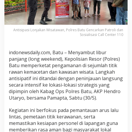
a
n
W
i
s
Antisipasi Lonjakan Wisatawan, Polres Batu Gencarkan Patroli dan
a
Sosialisasi Call Center 110
t
a
w
indonewsdaily.com, Batu – Menyambut libur
a
panjang (long weekend), Kepolisian Resor (Polres)
n
Batu memperketat pengamanan di sejumlah titik
,
rawan kemacetan dan kawasan wisata. Langkah
P
antisipatif ini ditandai dengan peninjauan langsung
o
secara intensif ke lokasi-lokasi strategis yang
l
r
dipimpin oleh Kabag Ops Polres Batu, AKP Hendro
e
Utaryo, bersama Pamapta, Sabtu (30/5).
s
B
Kegiatan ini berfokus pada pemantauan arus lalu
a
lintas, pemetaan titik kerawanan, serta
t
memastikan kesiapan personel di lapangan guna
u
memberikan rasa aman bagi masyarakat lokal
G