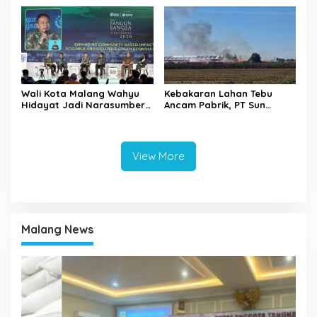
Raya
Wali Kota Malang Wahyu
Kebakaran Lahan Tebu
Hidayat Jadi Narasumber
Ancam Pabrik, PT Sun
The Bangun Bangsa
Paper Source Pastikan
Conference 2026
Aman dan Nihil Korban
View More
Malang News