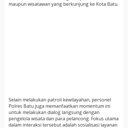
maupun wisatawan yang berkunjung ke Kota Batu.
e
n
c
a
r
k
a
n
P
a
t
r
o
l
i
d
a
Selain melakukan patroli kewilayahan, personel
n
Polres Batu juga memanfaatkan momentum ini
S
untuk melakukan dialog langsung dengan
o
pengelola wisata dan para pelancong. Fokus utama
s
dalam interaksi tersebut adalah sosialisasi layanan
i