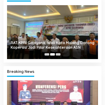
k
RAT KPRI Gajayana, Wali Kota Malang Dorong
A
Koperasi Jadi Pilar Kesejahteraan ASN
2
Breaking News