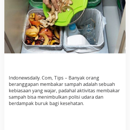
d
a
r
i
R
u
m
a
h
,
I
n
i
Indonewsdaily. Com, Tips – Banyak orang
T
i
beranggapan membakar sampah adalah sebuah
g
kebiasaan yang wajar, padahal aktivitas membakar
a
sampah bisa menimbulkan polisi udara dan
C
berdampak buruk bagi kesehatan.
a
r
a
J
i