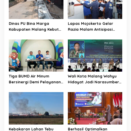
a
t
i
o
Dinas PU Bina Marga
Lapas Mojokerto Gelar
Kabupaten Malang Kebut
Razia Malam Antisipasi
n
Pelebaran Jalan Desa Adi
Barang Terlarang
Wijaya Kepanjen
Tiga BUMD Air Minum
Wali Kota Malang Wahyu
Bersinergi Demi Pelayanan
Hidayat Jadi Narasumber
Air Minum Aman Malang
The Bangun Bangsa
Raya
Conference 2026
Kebakaran Lahan Tebu
Berhasil Optimalkan