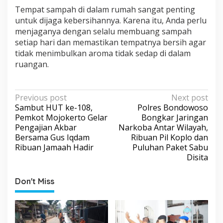
Tempat sampah di dalam rumah sangat penting
untuk dijaga kebersihannya. Karena itu, Anda perlu
menjaganya dengan selalu membuang sampah
setiap hari dan memastikan tempatnya bersih agar
tidak menimbulkan aroma tidak sedap di dalam
ruangan.
P
Previous post
Next post
Sambut HUT ke-108,
Polres Bondowoso
o
Pemkot Mojokerto Gelar
Bongkar Jaringan
s
Pengajian Akbar
Narkoba Antar Wilayah,
Bersama Gus Iqdam
Ribuan Pil Koplo dan
t
Ribuan Jamaah Hadir
Puluhan Paket Sabu
n
Disita
a
v
Don't Miss
i
g