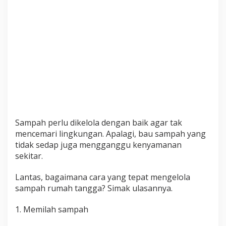
t
u
M
e
n
g
e
l
o
l
a
S
Sampah perlu dikelola dengan baik agar tak
a
mencemari lingkungan. Apalagi, bau sampah yang
m
tidak sedap juga mengganggu kenyamanan
p
sekitar.
a
h
Lantas, bagaimana cara yang tepat mengelola
d
sampah rumah tangga? Simak ulasannya.
i
R
1. Memilah sampah
u
m