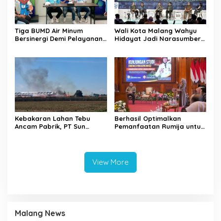
Tiga BUMD Air Minum
Wali Kota Malang Wahyu
Bersinergi Demi Pelayanan
Hidayat Jadi Narasumber
Air Minum Aman Malang
The Bangun Bangsa
Raya
Conference 2026
Kebakaran Lahan Tebu
Berhasil Optimalkan
Ancam Pabrik, PT Sun
Pemanfaatan Rumija untuk
Paper Source Pastikan
PAD, Kota Lubuk Linggau
Aman dan Nihil Korban
Benchmarking di Kota
Mojokerto
View More
Malang News