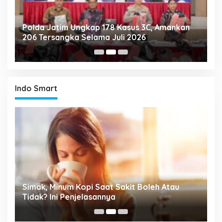
Polda Jatim Ungkap 178 Kasus 3C, Amankan
P
206 Tersangka Selama Juli 2026
P
T
Indo Smart
Simak, Minum Kopi Saat Sakit Boleh Atau
P
ta
Tidak? Ini Penjelasannya
M
P