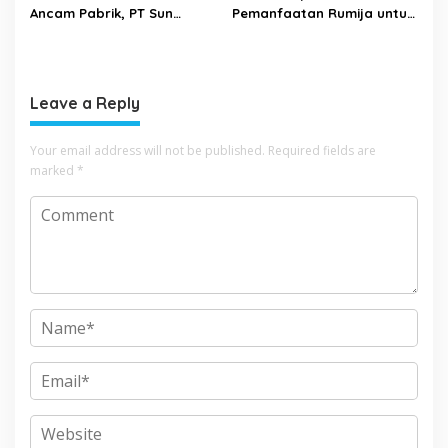
Ancam Pabrik, PT Sun
Pemanfaatan Rumija untuk
Paper Source Pastikan
PAD, Kota Lubuk Linggau
Aman dan Nihil Korban
Benchmarking di Kota
Mojokerto
Leave a Reply
Your email address will not be published.
Required fields are
marked
*