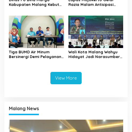
Kabupaten Malang Kebut
Razia Malam Antisipasi
Pelebaran Jalan Desa Adi
Barang Terlarang
Wijaya Kepanjen
Tiga BUMD Air Minum
Wali Kota Malang Wahyu
Bersinergi Demi Pelayanan
Hidayat Jadi Narasumber
Air Minum Aman Malang
The Bangun Bangsa
Raya
Conference 2026
View More
Malang News