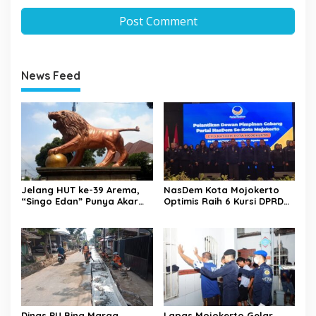
News Feed
Jelang HUT ke-39 Arema,
NasDem Kota Mojokerto
“Singo Edan” Punya Akar
Optimis Raih 6 Kursi DPRD
Budaya, Bukan Sekadar
pada 2029 Usai Lantik
Julukan
Pengurus DPC
Dinas PU Bina Marga
Lapas Mojokerto Gelar