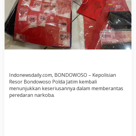
o
n
g
k
a
r
J
a
r
i
n
g
Indonewsdaily.com, BONDOWOSO – Kepolisian
a
Resor Bondowoso Polda Jatim kembali
n
N
menunjukkan keseriusannya dalam memberantas
a
peredaran narkoba.
r
k
o
b
a
A
n