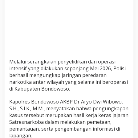
t
a
r
W
i
l
a
y
a
Melalui serangkaian penyelidikan dan operasi
h
,
intensif yang dilakukan sepanjang Mei 2026, Polisi
R
berhasil mengungkap jaringan peredaran
i
narkotika antar wilayah yang selama ini beroperasi
b
di Kabupaten Bondowoso.
u
a
Kapolres Bondowoso AKBP Dr Aryo Dwi Wibowo,
n
S.H., S.I.K., M.M., menyatakan bahwa pengungkapan
P
kasus tersebut merupakan hasil kerja keras jajaran
i
Satresnarkoba dalam melakukan pemetaan,
l
pemantauan, serta pengembangan informasi di
K
lapangan.
o