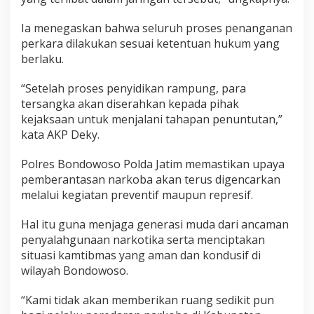
D
i
Ia menegaskan bahwa seluruh proses penanganan
s
perkara dilakukan sesuai ketentuan hukum yang
i
berlaku.
t
a
“Setelah proses penyidikan rampung, para
tersangka akan diserahkan kepada pihak
kejaksaan untuk menjalani tahapan penuntutan,”
kata AKP Deky.
Polres Bondowoso Polda Jatim memastikan upaya
pemberantasan narkoba akan terus digencarkan
melalui kegiatan preventif maupun represif.
Hal itu guna menjaga generasi muda dari ancaman
penyalahgunaan narkotika serta menciptakan
situasi kamtibmas yang aman dan kondusif di
wilayah Bondowoso.
“Kami tidak akan memberikan ruang sedikit pun