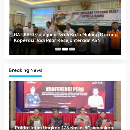
A
k
RAT KPRI Gajayana, Wali Kota Malang Dorong
2
Koperasi Jadi Pilar Kesejahteraan ASN
Breaking News
Polda Jatim Ungkap 178 Kasus 3C, Amankan
P