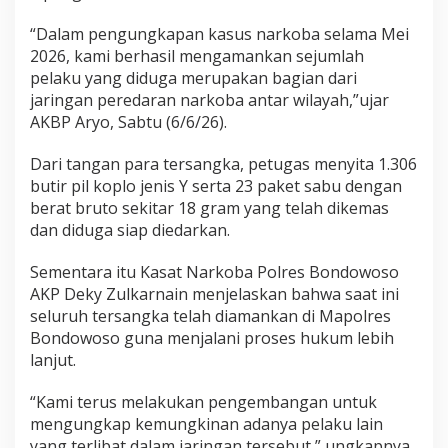
p
l
“Dalam pengungkapan kasus narkoba selama Mei
o
2026, kami berhasil mengamankan sejumlah
d
pelaku yang diduga merupakan bagian dari
a
jaringan peredaran narkoba antar wilayah,”ujar
n
AKBP Aryo, Sabtu (6/6/26).
P
u
Dari tangan para tersangka, petugas menyita 1.306
l
butir pil koplo jenis Y serta 23 paket sabu dengan
u
berat bruto sekitar 18 gram yang telah dikemas
h
dan diduga siap diedarkan.
a
n
Sementara itu Kasat Narkoba Polres Bondowoso
P
a
AKP Deky Zulkarnain menjelaskan bahwa saat ini
k
seluruh tersangka telah diamankan di Mapolres
e
Bondowoso guna menjalani proses hukum lebih
t
lanjut.
S
a
“Kami terus melakukan pengembangan untuk
b
mengungkap kemungkinan adanya pelaku lain
u
yang terlibat dalam jaringan tersebut,” ungkapnya.