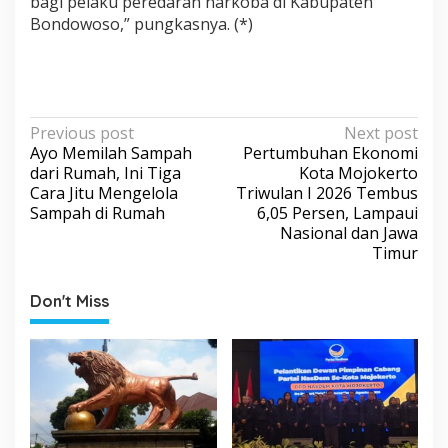
bagi pelaku peredaran narkoba di Kabupaten
Bondowoso,” pungkasnya. (*)
P
Previous post
Next post
Ayo Memilah Sampah
Pertumbuhan Ekonomi
o
dari Rumah, Ini Tiga
Kota Mojokerto
s
Cara Jitu Mengelola
Triwulan I 2026 Tembus
Sampah di Rumah
6,05 Persen, Lampaui
t
Nasional dan Jawa
n
Timur
a
v
Don't Miss
i
g
a
t
i