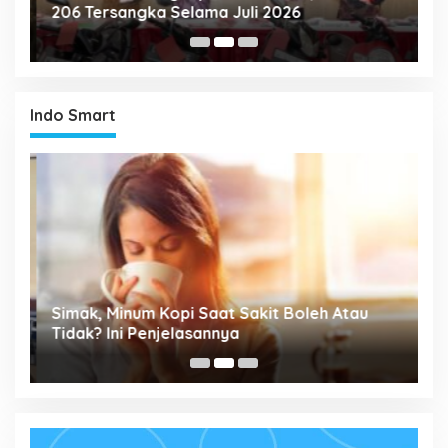
206 Tersangka Selama Juli 2026
P
T
Indo Smart
P
Simak, Minum Kopi Saat Sakit Boleh Atau
M
ta
Tidak? Ini Penjelasannya
P