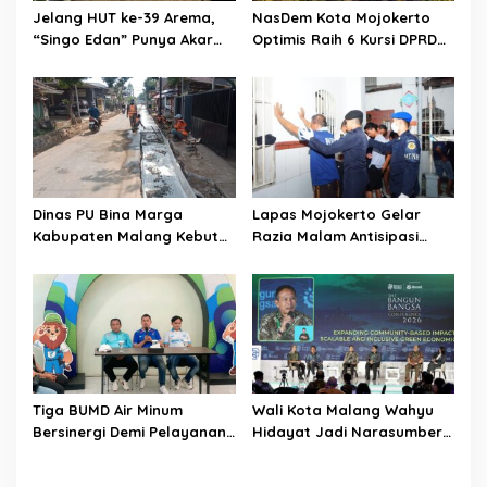
o
Jelang HUT ke-39 Arema,
NasDem Kota Mojokerto
“Singo Edan” Punya Akar
Optimis Raih 6 Kursi DPRD
n
Budaya, Bukan Sekadar
pada 2029 Usai Lantik
Julukan
Pengurus DPC
Dinas PU Bina Marga
Lapas Mojokerto Gelar
Kabupaten Malang Kebut
Razia Malam Antisipasi
Pelebaran Jalan Desa Adi
Barang Terlarang
Wijaya Kepanjen
Tiga BUMD Air Minum
Wali Kota Malang Wahyu
Bersinergi Demi Pelayanan
Hidayat Jadi Narasumber
Air Minum Aman Malang
The Bangun Bangsa
Raya
Conference 2026