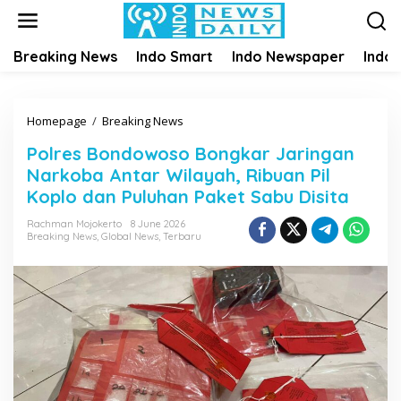
S
k
i
Breaking News
Indo Smart
Indo Newspaper
Indo
p
t
o
c
Homepage
/
Breaking News
P
o
o
n
Polres Bondowoso Bongkar Jaringan
l
t
Narkoba Antar Wilayah, Ribuan Pil
r
e
e
Koplo dan Puluhan Paket Sabu Disita
n
s
t
Rachman Mojokerto
8 June 2026
B
Breaking News
,
Global News
,
Terbaru
o
n
d
o
w
o
s
o
B