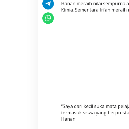
m
Hanan meraih nilai sempurna a
p
Kimia. Sementara Irfan meraih 
u
r
n
a
“Saya dari kecil suka mata pel
termasuk siswa yang berprestas
Hanan