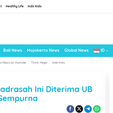
st
Healthy Life
Indo Kids
Bali News
Mojokerto News
Global News
ID
do News on Youtube
Think Mega
Indo Kids
adrasah Ini Diterima UB
 Sempurna