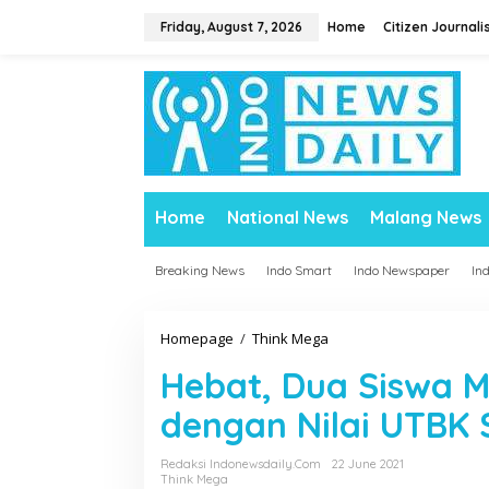
S
Friday, August 7, 2026
Home
Citizen Journali
k
i
p
t
o
c
o
n
t
Home
National News
Malang News
e
n
t
Breaking News
Indo Smart
Indo Newspaper
In
Homepage
/
Think Mega
H
e
Hebat, Dua Siswa M
b
a
dengan Nilai UTBK
t
,
Redaksi Indonewsdaily.com
22 June 2021
D
Think Mega