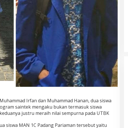
Akademisi UNJ Kenalkan AI
sebagai Reflective Feedback Tool
untuk Guru SD Kota Depok
 Muhammad Irfan dan Muhammad Hanan, dua siswa
program saintek mengaku bukan termasuk siswa
 keduanya justru meraih nilai sempurna pada UTBK
dua siswa MAN 1C Padang Pariaman tersebut yaitu