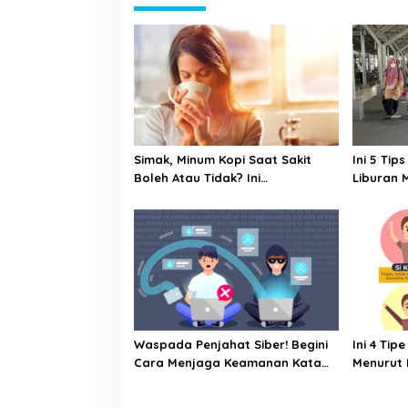
a
v
i
g
a
t
Simak, Minum Kopi Saat Sakit
Ini 5 Ti
i
Boleh Atau Tidak? Ini
Liburan 
o
Penjelasannya
n
Waspada Penjahat Siber! Begini
Ini 4 Ti
Cara Menjaga Keamanan Kata
Menurut 
Sandi Anda
Mana?