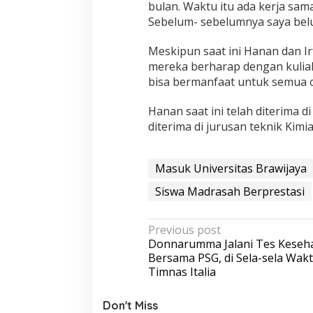
bulan. Waktu itu ada kerja sama 
Sebelum- sebelumnya saya belu
Meskipun saat ini Hanan dan Ir
mereka berharap dengan kuliah
bisa bermanfaat untuk semua 
Hanan saat ini telah diterima 
diterima di jurusan teknik Kimia
Masuk Universitas Brawijaya
Siswa Madrasah Berprestasi
P
Previous post
Donnarumma Jalani Tes Keseh
o
Bersama PSG, di Sela-sela Wakt
s
Timnas Italia
t
Don't Miss
n