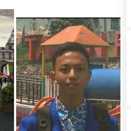
Wali Kota Malang Himbau
Masyarakat Tidak Panic Buying
Jelang Lebaran
Polres Ngawi Ungkap Peredaran
Okerbaya Amankan 2 Tersangka