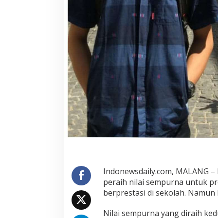
i
m
a
U
B
d
e
n
g
a
n
N
i
l
a
i
U
Indonewsdaily.com, MALANG –
T
peraih nilai sempurna untuk 
B
berprestasi di sekolah. Namun
K
S
e
Nilai sempurna yang diraih ke