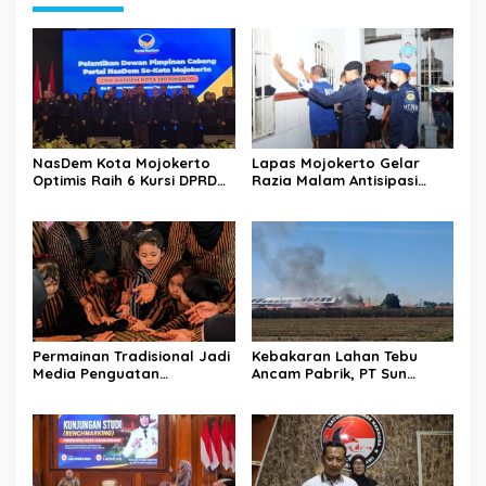
NasDem Kota Mojokerto
Lapas Mojokerto Gelar
Optimis Raih 6 Kursi DPRD
Razia Malam Antisipasi
pada 2029 Usai Lantik
Barang Terlarang
Pengurus DPC
Permainan Tradisional Jadi
Kebakaran Lahan Tebu
Media Penguatan
Ancam Pabrik, PT Sun
Ketahanan Sosial-Budaya
Paper Source Pastikan
Anak di Kota Mojokerto
Aman dan Nihil Korban