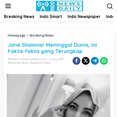
S
k
i
Breaking News
Indo Smart
Indo Newspaper
Indo
p
t
o
c
Homepage
/
Breaking News
J
o
a
n
Jane Shalimar Meninggal Dunia, Ini
n
t
Fakta-fakta yang Terungkap
e
e
S
n
Redaksi Indonewsdaily.com
4 July 2021
h
Breaking News
,
Mojokerto News
t
a
l
i
m
a
r
M
e
n
i