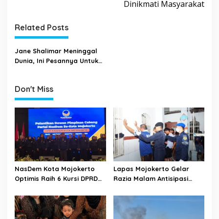
Dinikmati Masyarakat
t
n
Related Posts
a
v
Jane Shalimar Meninggal
i
Dunia, Ini Pesannya Untuk
Kaum Melenial
g
a
Don't Miss
t
i
o
n
NasDem Kota Mojokerto
Lapas Mojokerto Gelar
Optimis Raih 6 Kursi DPRD
Razia Malam Antisipasi
pada 2029 Usai Lantik
Barang Terlarang
Pengurus DPC