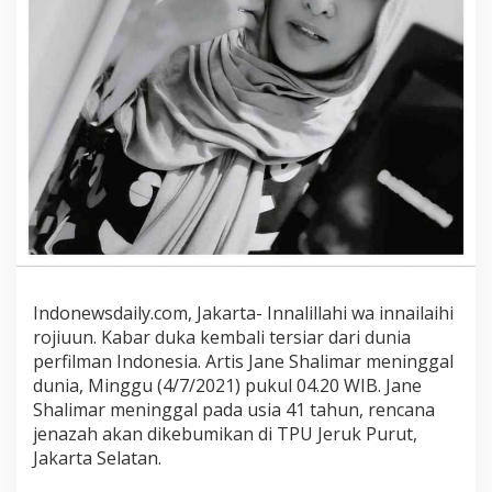
n
g
g
a
l
D
u
n
i
a
,
I
n
i
Indonewsdaily.com, Jakarta- Innalillahi wa innailaihi
F
rojiuun. Kabar duka kembali tersiar dari dunia
a
perfilman Indonesia. Artis Jane Shalimar meninggal
k
t
dunia, Minggu (4/7/2021) pukul 04.20 WIB. Jane
a
Shalimar meninggal pada usia 41 tahun, rencana
-
jenazah akan dikebumikan di TPU Jeruk Purut,
f
Jakarta Selatan.
a
k