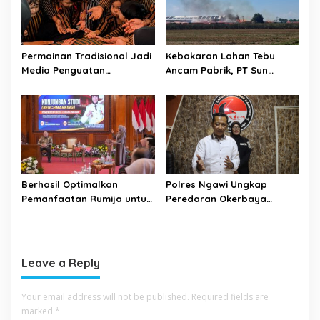
Permainan Tradisional Jadi
Kebakaran Lahan Tebu
Media Penguatan
Ancam Pabrik, PT Sun
Ketahanan Sosial-Budaya
Paper Source Pastikan
Anak di Kota Mojokerto
Aman dan Nihil Korban
Berhasil Optimalkan
Polres Ngawi Ungkap
Pemanfaatan Rumija untuk
Peredaran Okerbaya
PAD, Kota Lubuk Linggau
Amankan 2 Tersangka
Benchmarking di Kota
Mojokerto
Leave a Reply
Your email address will not be published.
Required fields are
marked
*