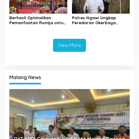
Berhasil Optimalkan
Polres Ngawi Ungkap
Pemanfaatan Rumija untuk
Peredaran Okerbaya
PAD, Kota Lubuk Linggau
Amankan 2 Tersangka
Benchmarking di Kota
Mojokerto
View More
Malang News
k
RAT KPRI Gajayana, Wali Kota Malang Dorong
A