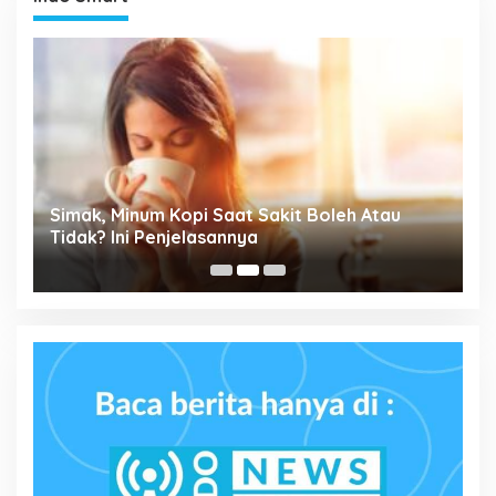
Simak, Minum Kopi Saat Sakit Boleh Atau
P
ta
Tidak? Ini Penjelasannya
M
P