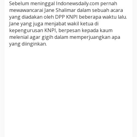
Sebelum meninggal Indonewsdaily.com pernah
t
mewawancarai Jane Shalimar dalam sebuah acara
a
yang diadakan oleh DPP KNPI beberapa waktu lalu.
y
Jane yang juga menjabat wakil ketua di
a
kepengurusan KNPI, berpesan kepada kaum
n
melenial agar gigih dalam memperjuangkan apa
g
T
yang diinginkan.
e
r
u
n
g
k
a
p