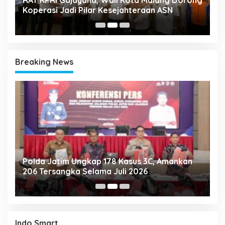
Koperasi Jadi Pilar Kesejahteraan ASN
2
Breaking News
Polda Jatim Ungkap 178 Kasus 3C, Amankan
P
206 Tersangka Selama Juli 2026
P
T
Indo Smart