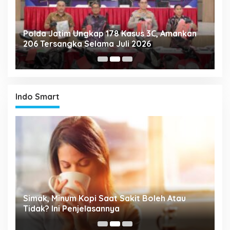
Polda Jatim Ungkap 178 Kasus 3C, Amankan
P
206 Tersangka Selama Juli 2026
P
T
Indo Smart
Simak, Minum Kopi Saat Sakit Boleh Atau
P
ta
Tidak? Ini Penjelasannya
M
P