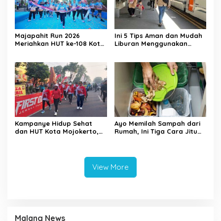
Majapahit Run 2026
Ini 5 Tips Aman dan Mudah
Meriahkan HUT ke-108 Kota
Liburan Menggunakan
Mojokerto, 1.500 Pelari Ikut
Kereta Api
Ambil Bagian
Kampanye Hidup Sehat
Ayo Memilah Sampah dari
dan HUT Kota Mojokerto,
Rumah, Ini Tiga Cara Jitu
DPRD Gelar Reses Fun
Mengelola Sampah di
Adventure Bike
Rumah
View More
Malang News