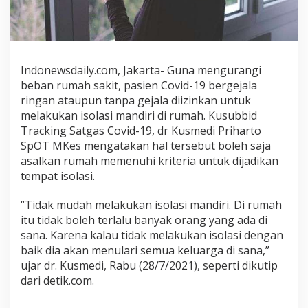
i
M
a
n
d
Indonewsdaily.com, Jakarta- Guna mengurangi
i
beban rumah sakit, pasien Covid-19 bergejala
r
ringan ataupun tanpa gejala diizinkan untuk
i
melakukan isolasi mandiri di rumah. Kusubbid
,
P
Tracking Satgas Covid-19, dr Kusmedi Priharto
e
SpOT MKes mengatakan hal tersebut boleh saja
r
asalkan rumah memenuhi kriteria untuk dijadikan
h
tempat isolasi.
a
t
“Tidak mudah melakukan isolasi mandiri. Di rumah
i
itu tidak boleh terlalu banyak orang yang ada di
k
sana. Karena kalau tidak melakukan isolasi dengan
a
baik dia akan menulari semua keluarga di sana,”
n
ujar dr. Kusmedi, Rabu (28/7/2021), seperti dikutip
S
dari detik.com.
y
a
r