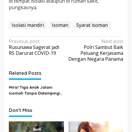
di tempat isolasi ataupun di rumah sakit,”
pungkasnya.
Isolasi mandiri
Isoman
Syarat isoman
P
Previous post
Next post
Rusunawa Sagerat jadi
Polri Sambut Baik
o
RS Darurat COVID-19
Peluang Kerjasama
s
Dengan Negara Panama
t
Related Posts
n
a
Miris! Tiga Anak Jalani
v
Isomah Tanpa Didampingi
i
Orangtua
g
Don't Miss
a
t