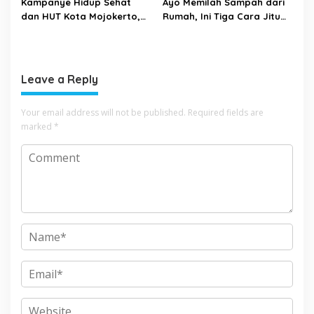
Kampanye Hidup Sehat
Ayo Memilah Sampah dari
dan HUT Kota Mojokerto,
Rumah, Ini Tiga Cara Jitu
DPRD Gelar Reses Fun
Mengelola Sampah di
Adventure Bike
Rumah
Leave a Reply
Your email address will not be published.
Required fields are
marked
*