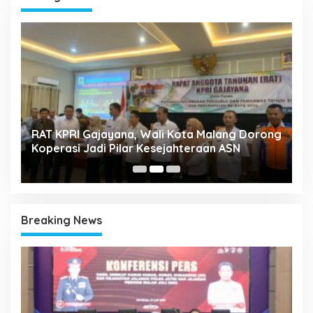
k
RAT KPRI Gajayana, Wali Kota Malang Dorong
A
Koperasi Jadi Pilar Kesejahteraan ASN
2
Breaking News