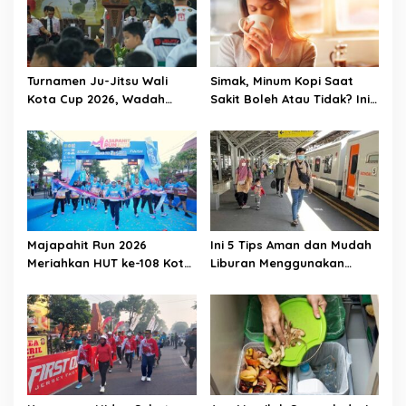
i
o
n
Turnamen Ju-Jitsu Wali
Simak, Minum Kopi Saat
Kota Cup 2026, Wadah
Sakit Boleh Atau Tidak? Ini
Pembinaan Atlet Sekaligus
Penjelasannya
Penggerak Ekonomi Lokal
Majapahit Run 2026
Ini 5 Tips Aman dan Mudah
Meriahkan HUT ke-108 Kota
Liburan Menggunakan
Mojokerto, 1.500 Pelari Ikut
Kereta Api
Ambil Bagian