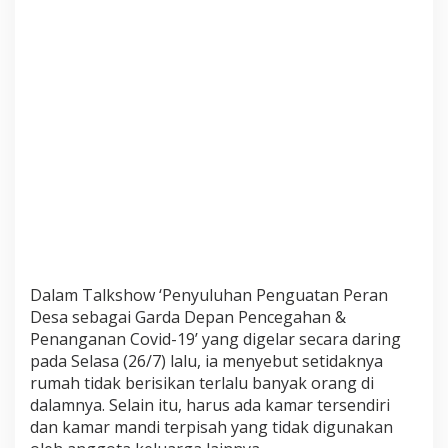
a
t
i
n
i
J
i
k
a
I
s
o
m
a
Dalam Talkshow ‘Penyuluhan Penguatan Peran
n
Desa sebagai Garda Depan Pencegahan &
d
Penanganan Covid-19’ yang digelar secara daring
i
pada Selasa (26/7) lalu, ia menyebut setidaknya
R
u
rumah tidak berisikan terlalu banyak orang di
m
dalamnya. Selain itu, harus ada kamar tersendiri
a
dan kamar mandi terpisah yang tidak digunakan
h