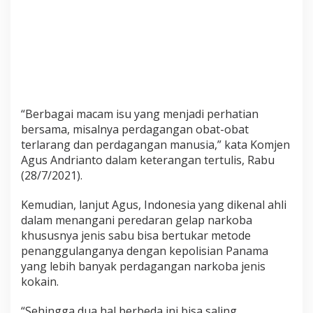
g
a
r
a
P
a
n
a
“Berbagai macam isu yang menjadi perhatian
m
bersama, misalnya perdagangan obat-obat
a
terlarang dan perdagangan manusia,” kata Komjen
Agus Andrianto dalam keterangan tertulis, Rabu
(28/7/2021).
Kemudian, lanjut Agus, Indonesia yang dikenal ahli
dalam menangani peredaran gelap narkoba
khususnya jenis sabu bisa bertukar metode
penanggulanganya dengan kepolisian Panama
yang lebih banyak perdagangan narkoba jenis
kokain.
“Sehingga dua hal berbeda ini bisa saling