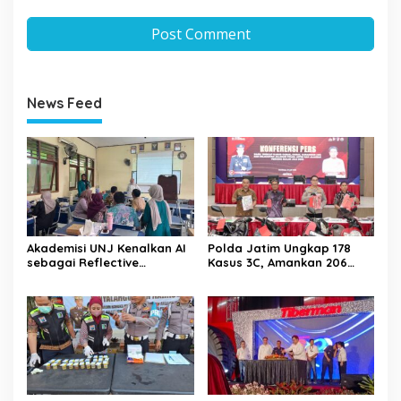
News Feed
Akademisi UNJ Kenalkan AI
Polda Jatim Ungkap 178
sebagai Reflective
Kasus 3C, Amankan 206
Feedback Tool untuk Guru
Tersangka Selama Juli 2026
SD Kota Depok