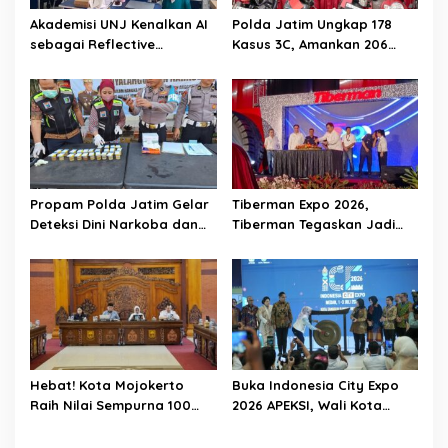
Akademisi UNJ Kenalkan AI
Polda Jatim Ungkap 178
sebagai Reflective
Kasus 3C, Amankan 206
Feedback Tool untuk Guru
Tersangka Selama Juli 2026
SD Kota Depok
Propam Polda Jatim Gelar
Tiberman Expo 2026,
Deteksi Dini Narkoba dan
Tiberman Tegaskan Jadi
Judi Online di Polres
Supermarket Ban dan Velg
Jember
Terlengkap di Indonesia
Hebat! Kota Mojokerto
Buka Indonesia City Expo
Raih Nilai Sempurna 100
2026 APEKSI, Wali Kota
Persen dalam Penilaian
Mojokerto Gaungkan
Tindak Lanjut Perbaikan
Semangat Sinergi