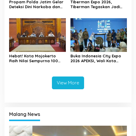
Propam Polda Jatim Gelar
Tiberman Expo 2026,
Deteksi Dini Narkoba dan
Tiberman Tegaskan Jadi
Judi Online di Polres
Supermarket Ban dan Velg
Jember
Terlengkap di Indonesia
Hebat! Kota Mojokerto
Buka Indonesia City Expo
Raih Nilai Sempurna 100
2026 APEKSI, Wali Kota
Persen dalam Penilaian
Mojokerto Gaungkan
Tindak Lanjut Perbaikan
Semangat Sinergi
Tata Kelola Pemda oleh
Antarkota
KPK
View More
Malang News