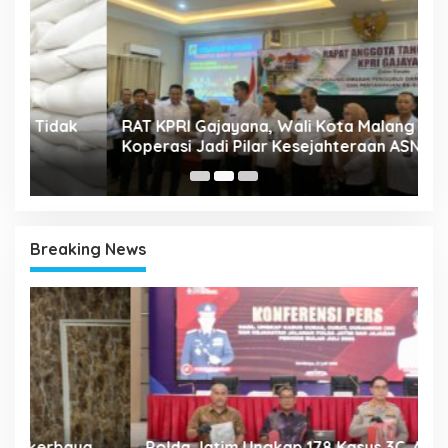
A
k
RAT KPRI Gajayana, Wali Kota Malang Dorong
2
Koperasi Jadi Pilar Kesejahteraan ASN
Breaking News
Polda Jatim Ungkap 178 Kasus 3C, Amankan
P