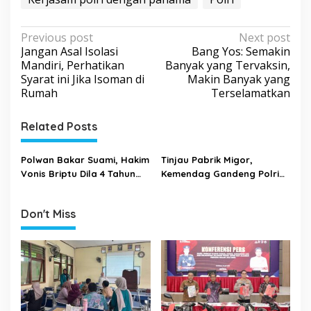
P
Previous post
Next post
Jangan Asal Isolasi
Bang Yos: Semakin
o
Mandiri, Perhatikan
Banyak yang Tervaksin,
s
Syarat ini Jika Isoman di
Makin Banyak yang
Rumah
Terselamatkan
t
n
Related Posts
a
v
Polwan Bakar Suami, Hakim
Tinjau Pabrik Migor,
i
Vonis Briptu Dila 4 Tahun
Kemendag Gandeng Polri
Penjara
Akan Tindak Tegas Mafia
g
Migor
a
Don't Miss
t
i
o
n