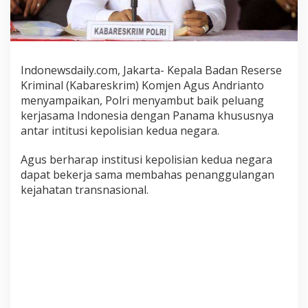
e
l
u
a
n
Indonewsdaily.com, Jakarta- Kepala Badan Reserse
g
Kriminal (Kabareskrim) Komjen Agus Andrianto
K
menyampaikan, Polri menyambut baik peluang
e
kerjasama Indonesia dengan Panama khususnya
r
j
antar intitusi kepolisian kedua negara.
a
s
Agus berharap institusi kepolisian kedua negara
a
dapat bekerja sama membahas penanggulangan
m
kejahatan transnasional.
a
D
e
n
g
a
n
N
e