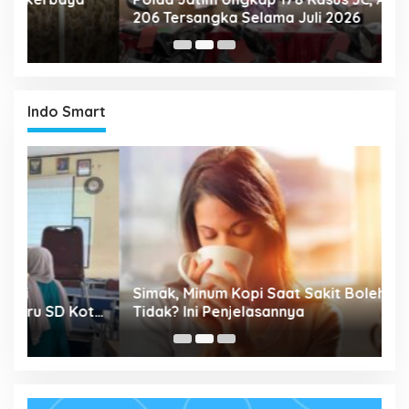
206 Tersangka Selama Juli 2026
P
T
Indo Smart
P
Simak, Minum Kopi Saat Sakit Boleh Atau
M
ta
Tidak? Ini Penjelasannya
P