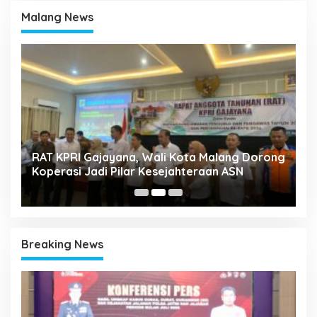
Malang News
k
RAT KPRI Gajayana, Wali Kota Malang Dorong
A
Koperasi Jadi Pilar Kesejahteraan ASN
2
Breaking News