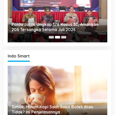
Polda Jatim Ungkap 178 Kasus 3C, Amankan
P
206 Tersangka Selama Juli 2026
P
T
Indo Smart
P
Simak, Minum Kopi Saat Sakit Boleh Atau
M
ta
Tidak? Ini Penjelasannya