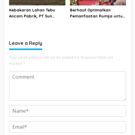
Kebakaran Lahan Tebu
Berhasil Optimalkan
Ancam Pabrik, PT Sun
Pemanfaatan Rumija untuk
Paper Source Pastikan
PAD, Kota Lubuk Linggau
Aman dan Nihil Korban
Benchmarking di Kota
Mojokerto
Leave a Reply
Your email address will not be published.
Required fields are
marked
*