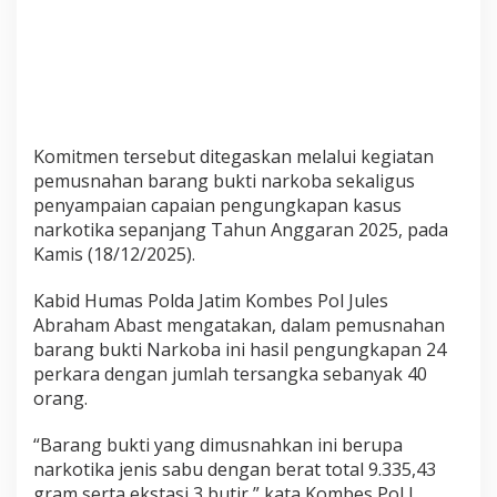
a
r
a
n
g
B
Komitmen tersebut ditegaskan melalui kegiatan
u
k
pemusnahan barang bukti narkoba sekaligus
t
penyampaian capaian pengungkapan kasus
i
narkotika sepanjang Tahun Anggaran 2025, pada
9
Kamis (18/12/2025).
,
3
Kabid Humas Polda Jatim Kombes Pol Jules
k
Abraham Abast mengatakan, dalam pemusnahan
g
barang bukti Narkoba ini hasil pengungkapan 24
S
perkara dengan jumlah tersangka sebanyak 40
a
orang.
b
u
“Barang bukti yang dimusnahkan ini berupa
narkotika jenis sabu dengan berat total 9.335,43
gram serta ekstasi 3 butir,” kata Kombes Pol J.