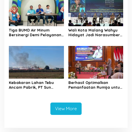
Tiga BUMD Air Minum
Wali Kota Malang Wahyu
Bersinergi Demi Pelayanan
Hidayat Jadi Narasumber
Air Minum Aman Malang
The Bangun Bangsa
Raya
Conference 2026
Kebakaran Lahan Tebu
Berhasil Optimalkan
Ancam Pabrik, PT Sun
Pemanfaatan Rumija untuk
Paper Source Pastikan
PAD, Kota Lubuk Linggau
Aman dan Nihil Korban
Benchmarking di Kota
Mojokerto
View More