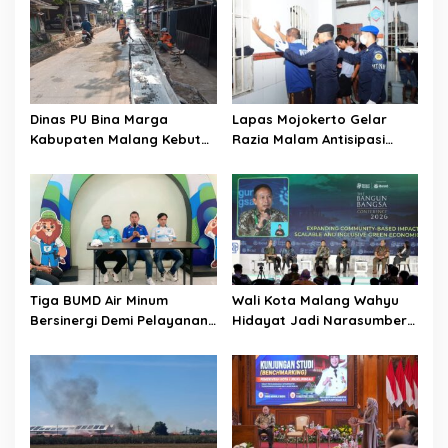
i
g
a
t
i
Dinas PU Bina Marga
Lapas Mojokerto Gelar
o
Kabupaten Malang Kebut
Razia Malam Antisipasi
Pelebaran Jalan Desa Adi
Barang Terlarang
n
Wijaya Kepanjen
Tiga BUMD Air Minum
Wali Kota Malang Wahyu
Bersinergi Demi Pelayanan
Hidayat Jadi Narasumber
Air Minum Aman Malang
The Bangun Bangsa
Raya
Conference 2026