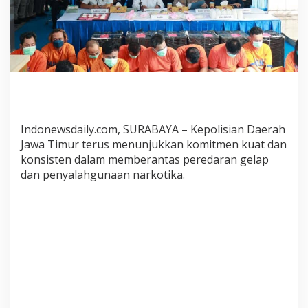
a
J
a
t
i
m
K
e
m
Indonewsdaily.com, SURABAYA – Kepolisian Daerah
b
a
Jawa Timur terus menunjukkan komitmen kuat dan
l
konsisten dalam memberantas peredaran gelap
i
dan penyalahgunaan narkotika.
M
u
s
n
a
h
k
a
n
B