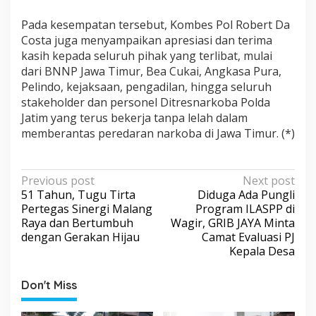
Pada kesempatan tersebut, Kombes Pol Robert Da
Costa juga menyampaikan apresiasi dan terima
kasih kepada seluruh pihak yang terlibat, mulai
dari BNNP Jawa Timur, Bea Cukai, Angkasa Pura,
Pelindo, kejaksaan, pengadilan, hingga seluruh
stakeholder dan personel Ditresnarkoba Polda
Jatim yang terus bekerja tanpa lelah dalam
memberantas peredaran narkoba di Jawa Timur. (*)
P
Previous post
Next post
51 Tahun, Tugu Tirta
Diduga Ada Pungli
o
Pertegas Sinergi Malang
Program ILASPP di
s
Raya dan Bertumbuh
Wagir, GRIB JAYA Minta
dengan Gerakan Hijau
Camat Evaluasi PJ
t
Kepala Desa
n
a
Don't Miss
v