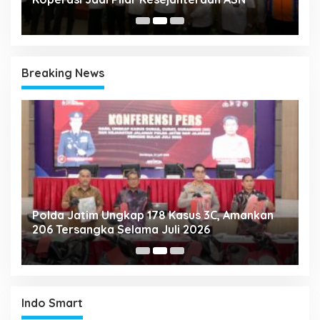
Breaking News
Polda Jatim Ungkap 178 Kasus 3C, Amankan
P
206 Tersangka Selama Juli 2026
P
T
Indo Smart