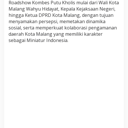
Roadshow Kombes Putu Kholis mulai dari Wali Kota
P
Malang Wahyu Hidayat, Kepala Kejaksaan Negeri,
e
hingga Ketua DPRD Kota Malang, dengan tujuan
r
menyamakan persepsi, memetakan dinamika
k
sosial, serta memperkuat kolaborasi pengamanan
u
daerah Kota Malang yang memiliki karakter
a
t
sebagai Miniatur Indonesia.
S
i
n
e
r
g
i
d
a
n
P
e
m
e
t