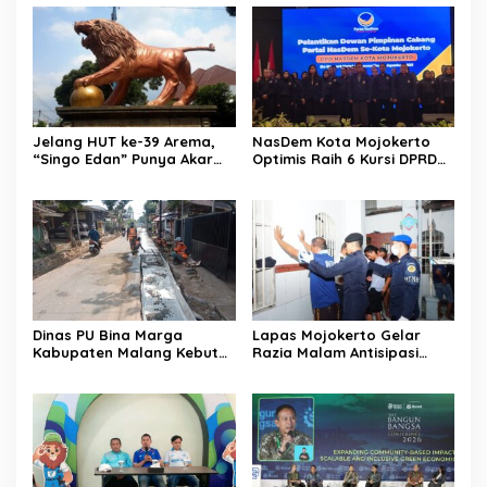
Jelang HUT ke-39 Arema,
NasDem Kota Mojokerto
“Singo Edan” Punya Akar
Optimis Raih 6 Kursi DPRD
Budaya, Bukan Sekadar
pada 2029 Usai Lantik
Julukan
Pengurus DPC
Dinas PU Bina Marga
Lapas Mojokerto Gelar
Kabupaten Malang Kebut
Razia Malam Antisipasi
Pelebaran Jalan Desa Adi
Barang Terlarang
Wijaya Kepanjen