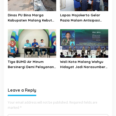
Dinas PU Bina Marga
Lapas Mojokerto Gelar
Kabupaten Malang Kebut
Razia Malam Antisipasi
Pelebaran Jalan Desa Adi
Barang Terlarang
Wijaya Kepanjen
Tiga BUMD Air Minum
Wali Kota Malang Wahyu
Bersinergi Demi Pelayanan
Hidayat Jadi Narasumber
Air Minum Aman Malang
The Bangun Bangsa
Raya
Conference 2026
Leave a Reply
Your email address will not be published.
Required fields are
marked
*