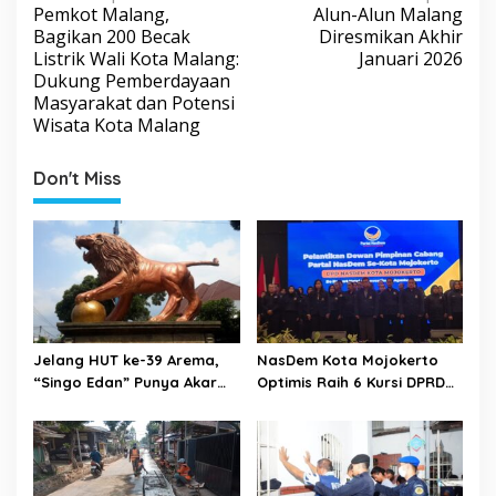
Pemkot Malang,
Alun-Alun Malang
o
Bagikan 200 Becak
Diresmikan Akhir
s
Listrik Wali Kota Malang:
Januari 2026
Dukung Pemberdayaan
t
Masyarakat dan Potensi
n
Wisata Kota Malang
a
v
Don't Miss
i
g
a
t
i
o
Jelang HUT ke-39 Arema,
NasDem Kota Mojokerto
“Singo Edan” Punya Akar
Optimis Raih 6 Kursi DPRD
n
Budaya, Bukan Sekadar
pada 2029 Usai Lantik
Julukan
Pengurus DPC