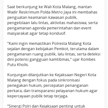
a
Saat berkunjung ke Wali Kota Malang, mantan
a
Wadir Reskrimum Polda Metro Jaya ini membahas
n
penguatan keamanan kawasan publik,
K
a
pengelolaan lalu lintas, aktivitas mahasiswa, serta
m
pengamanan agenda pemerintahan dan event
t
masyarakat agar tetap kondusif.
i
b
“Kami ingin memastikan Polresta Malang Kota
m
sejalan dengan kebijakan Pemkot, terutama dalam
a
pengamanan ruang publik, lalu lintas, serta deteksi
s
dini potensi gangguan kamtibmas,” ujar Kombes
Putu Kholis.
Kunjungan dilanjutkan ke Kejaksaan Negeri Kota
Malang dengan fokus pada sinkronisasi
penegakan hukum, percepatan penanganan
perkara, dan transparansi pelayanan hukum agar
kepercayaan publik tetap terjaga.
“Sinergi Polri dan Kejaksaan penting untuk