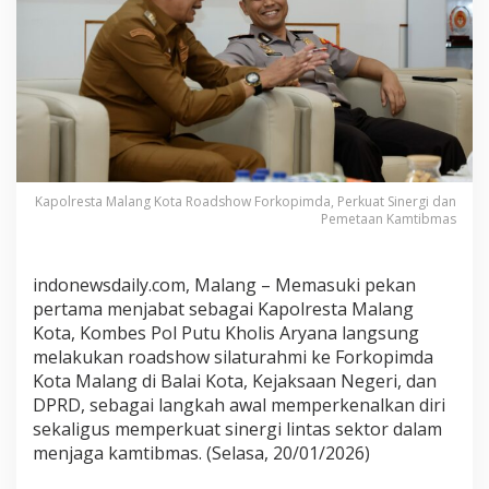
K
o
t
a
R
o
a
d
s
Kapolresta Malang Kota Roadshow Forkopimda, Perkuat Sinergi dan
h
Pemetaan Kamtibmas
o
w
F
indonewsdaily.com, Malang – Memasuki pekan
o
pertama menjabat sebagai Kapolresta Malang
r
Kota, Kombes Pol Putu Kholis Aryana langsung
k
melakukan roadshow silaturahmi ke Forkopimda
o
p
Kota Malang di Balai Kota, Kejaksaan Negeri, dan
i
DPRD, sebagai langkah awal memperkenalkan diri
m
sekaligus memperkuat sinergi lintas sektor dalam
d
menjaga kamtibmas. (Selasa, 20/01/2026)
a
,