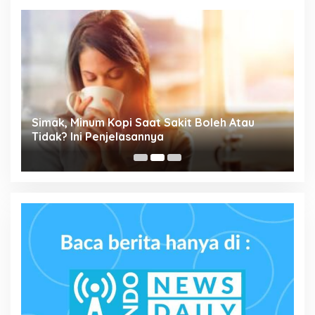
Simak, Minum Kopi Saat Sakit Boleh Atau
P
ta
Tidak? Ini Penjelasannya
M
P