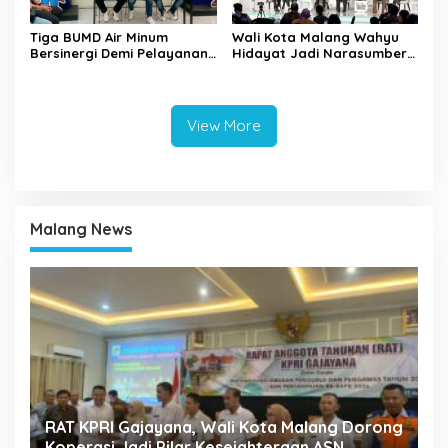
Tiga BUMD Air Minum
Wali Kota Malang Wahyu
Bersinergi Demi Pelayanan
Hidayat Jadi Narasumber
Air Minum Aman Malang
The Bangun Bangsa
Raya
Conference 2026
View More
Malang News
k
RAT KPRI Gajayana, Wali Kota Malang Dorong
A
Koperasi Jadi Pilar Kesejahteraan ASN
2