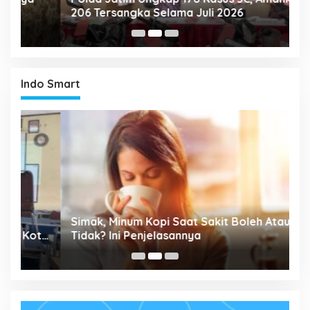
206 Tersangka Selama Juli 2026
P
T
Indo Smart
P
Simak, Minum Kopi Saat Sakit Boleh Atau
M
ta
Tidak? Ini Penjelasannya
P