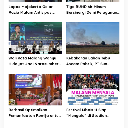
i
Lapas Mojokerto Gelar
Tiga BUMD Air Minum
o
Razia Malam Antisipasi
Bersinergi Demi Pelayanan
Barang Terlarang
Air Minum Aman Malang
n
Raya
Wali Kota Malang Wahyu
Kebakaran Lahan Tebu
Hidayat Jadi Narasumber
Ancam Pabrik, PT Sun
The Bangun Bangsa
Paper Source Pastikan
Conference 2026
Aman dan Nihil Korban
Berhasil Optimalkan
Festival Mbois 11 Siap
Pemanfaatan Rumija untuk
“Menyala” di Stadion
PAD, Kota Lubuk Linggau
Gajayana Selama Tiga Hari
Benchmarking di Kota