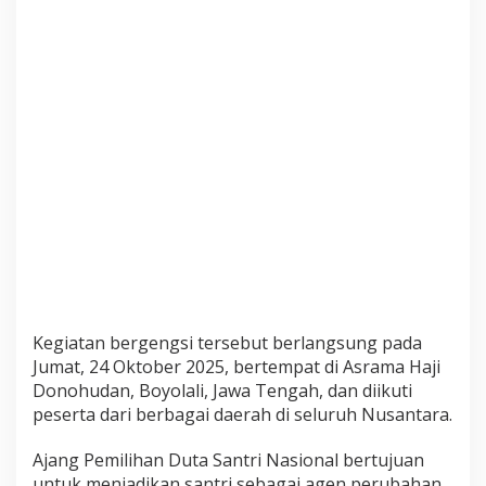
w
a
S
a
s
t
r
a
A
r
a
b
U
I
N
Kegiatan bergengsi tersebut berlangsung pada
M
Jumat, 24 Oktober 2025, bertempat di Asrama Haji
a
Donohudan, Boyolali, Jawa Tengah, dan diikuti
l
a
peserta dari berbagai daerah di seluruh Nusantara.
n
g
Ajang Pemilihan Duta Santri Nasional bertujuan
R
untuk menjadikan santri sebagai agen perubahan