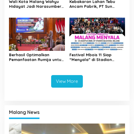
Wali Kota Malang Wahyu
Kebakaran Lahan Tebu
Hidayat Jadi Narasumber
Ancam Pabrik, PT Sun
The Bangun Bangsa
Paper Source Pastikan
Conference 2026
Aman dan Nihil Korban
Berhasil Optimalkan
Festival Mbois 11 Siap
Pemanfaatan Rumija untuk
“Menyala” di Stadion
PAD, Kota Lubuk Linggau
Gajayana Selama Tiga Hari
Benchmarking di Kota
Mojokerto
View More
Malang News