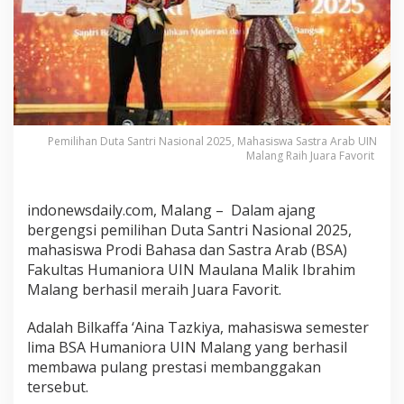
t
r
i
N
a
s
i
o
Pemilihan Duta Santri Nasional 2025, Mahasiswa Sastra Arab UIN
n
Malang Raih Juara Favorit
a
l
2
indonewsdaily.com, Malang – Dalam ajang
0
bergengsi pemilihan Duta Santri Nasional 2025,
2
mahasiswa Prodi Bahasa dan Sastra Arab (BSA)
5
Fakultas Humaniora UIN Maulana Malik Ibrahim
,
Malang berhasil meraih Juara Favorit.
M
a
Adalah Bilkaffa ‘Aina Tazkiya, mahasiswa semester
h
lima BSA Humaniora UIN Malang yang berhasil
a
membawa pulang prestasi membanggakan
s
tersebut.
i
s