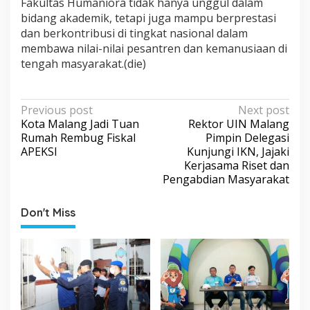
Fakultas Humaniora tidak hanya unggul dalam
bidang akademik, tetapi juga mampu berprestasi
dan berkontribusi di tingkat nasional dalam
membawa nilai-nilai pesantren dan kemanusiaan di
tengah masyarakat.(die)
P
Previous post
Next post
Kota Malang Jadi Tuan
Rektor UIN Malang
o
Rumah Rembug Fiskal
Pimpin Delegasi
s
APEKSI
Kunjungi IKN, Jajaki
Kerjasama Riset dan
t
Pengabdian Masyarakat
n
a
Don't Miss
v
i
g
a
t