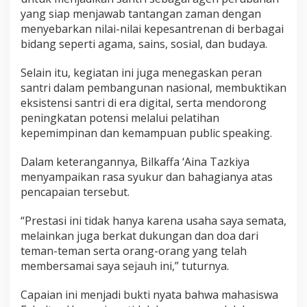
a
yang siap menjawab tantangan zaman dengan
i
menyebarkan nilai-nilai kepesantrenan di berbagai
h
bidang seperti agama, sains, sosial, dan budaya.
J
u
Selain itu, kegiatan ini juga menegaskan peran
a
santri dalam pembangunan nasional, membuktikan
r
eksistensi santri di era digital, serta mendorong
a
peningkatan potensi melalui pelatihan
F
a
kepemimpinan dan kemampuan public speaking.
v
o
Dalam keterangannya, Bilkaffa ‘Aina Tazkiya
r
menyampaikan rasa syukur dan bahagianya atas
i
pencapaian tersebut.
t
“Prestasi ini tidak hanya karena usaha saya semata,
melainkan juga berkat dukungan dan doa dari
teman-teman serta orang-orang yang telah
membersamai saya sejauh ini,” tuturnya.
Capaian ini menjadi bukti nyata bahwa mahasiswa