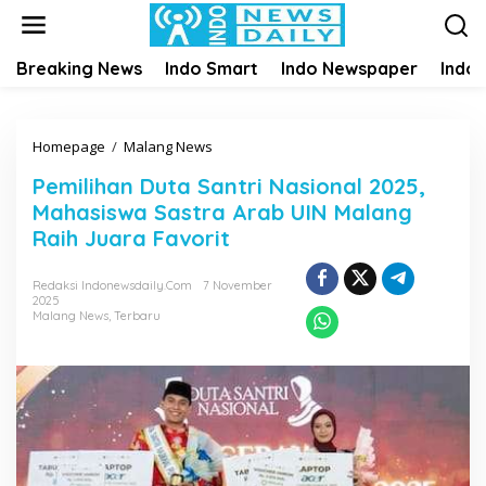
S
k
i
Breaking News
Indo Smart
Indo Newspaper
Indo
p
t
o
c
Homepage
/
Malang News
P
o
e
n
Pemilihan Duta Santri Nasional 2025,
m
t
Mahasiswa Sastra Arab UIN Malang
i
e
l
Raih Juara Favorit
n
i
t
h
Redaksi Indonewsdaily.com
7 November
a
2025
Malang News
,
Terbaru
n
D
u
t
a
S
a
n