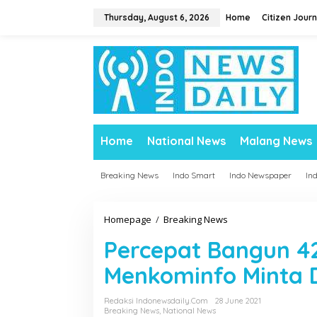
S
Thursday, August 6, 2026
Home
Citizen Journ
k
i
p
t
o
c
o
n
t
Home
National News
Malang News
e
n
t
Breaking News
Indo Smart
Indo Newspaper
In
Homepage
/
Breaking News
P
e
Percepat Bangun 42
r
c
Menkominfo Minta
e
p
Redaksi Indonewsdaily.com
28 June 2021
a
Breaking News
,
National News