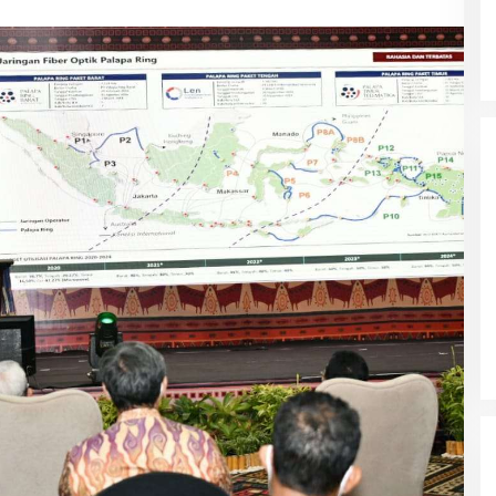
Wali Kota Malang Himbau
Masyarakat Tidak Panic Buying
Jelang Lebaran
Polres Ngawi Ungkap Peredaran
Okerbaya Amankan 2 Tersangka