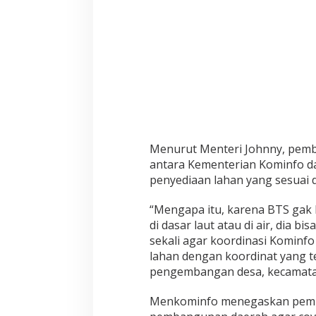
u
h
P
e
m
d
a
Menurut Menteri Johnny, pem
antara Kementerian Kominfo d
penyediaan lahan yang sesuai
“Mengapa itu, karena BTS gak b
di dasar laut atau di air, dia bi
sekali agar koordinasi Kominf
lahan dengan koordinat yang 
pengembangan desa, kecamatan
Menkominfo menegaskan pemba