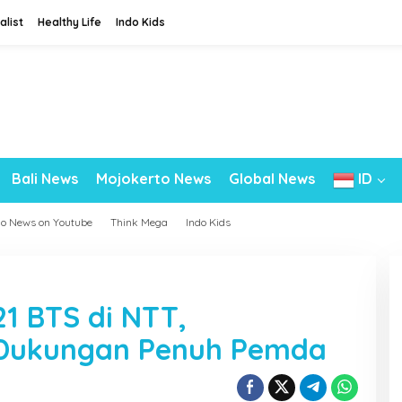
alist
Healthy Life
Indo Kids
Bali News
Mojokerto News
Global News
ID
do News on Youtube
Think Mega
Indo Kids
1 BTS di NTT,
 Dukungan Penuh Pemda