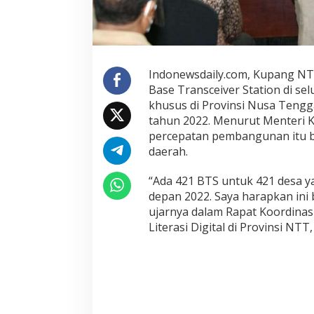
o
m
i
n
f
Indonewsdaily.com, Kupang N
o
Base Transceiver Station di sel
M
khusus di Provinsi Nusa Tengg
i
tahun 2022. Menurut Menteri K
n
percepatan pembangunan itu b
t
a
daerah.
D
u
“Ada 421 BTS untuk 421 desa ya
k
depan 2022. Saya harapkan ini b
u
ujarnya dalam Rapat Koordina
n
Literasi Digital di Provinsi NTT
g
a
n
P
e
n