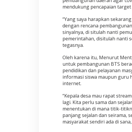
pembangunan daerah agar cover
mendukung pencapaian target 
“Yang saya harapkan sekarang 
dengan rencana pembangunan d
sinyalnya, di situlah nanti pem
pemerintahan, disitulah nanti 
tegasnya.
Oleh karena itu, Menurut Men
untuk pembangunan BTS berada
pendidikan dan pelayanan masya
informasi siswa maupun guru h
internet.
“Kepala desa mau rapat streami
lagi. Kita perlu sama dan sejala
menentukan di mana titik-tit
panjang sejalan dan seirama, 
masyarakat sendiri ada di sana,