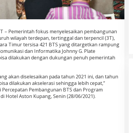
Akademisi UNJ Kenalkan AI
TT – Pemerintah fokus menyelesaikan pembangunan
sebagai Reflective Feedback Tool
uruh wilayah terdepan, tertinggal dan terpencil (3T),
untuk Guru SD Kota Depok
ara Timur tersisa 421 BTS yang ditargetkan rampung
omunikasi dan Informatika Johnny G. Plate
isa dilakukan dengan dukungan penuh pemerintah
ng akan diselesaikan pada tahun 2021 ini, dan tahun
isa dilakukan akselerasi sehingga lebih cepat,”
si Percepatan Pembangunan BTS dan Program
, di Hotel Aston Kupang, Senin (28/06/2021).