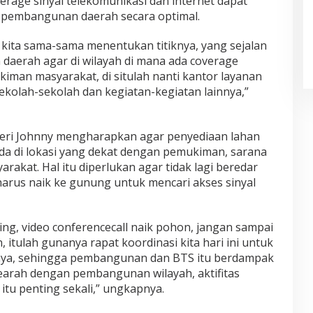
age sinyal telekomunikasi dan internet dapat
pembangunan daerah secara optimal.
kita sama-sama menentukan titiknya, yang sejalan
aerah agar di wilayah di mana ada coverage
ukiman masyarakat, di situlah nanti kantor layanan
sekolah-sekolah dan kegiatan-kegiatan lainnya,”
teri Johnny mengharapkan agar penyediaan lahan
 di lokasi yang dekat dengan pemukiman, sarana
rakat. Hal itu diperlukan agar tidak lagi beredar
arus naik ke gunung untuk mencari akses sinyal
ng, video conferencecall naik pohon, jangan sampai
n, itulah gunanya rapat koordinasi kita hari ini untuk
iknya, sehingga pembangunan dan BTS itu berdampak
searah dengan pembangunan wilayah, aktifitas
 itu penting sekali,” ungkapnya.