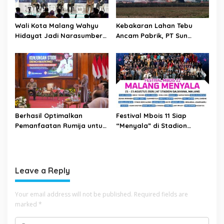
Wali Kota Malang Wahyu
Kebakaran Lahan Tebu
Hidayat Jadi Narasumber
Ancam Pabrik, PT Sun
The Bangun Bangsa
Paper Source Pastikan
Conference 2026
Aman dan Nihil Korban
Berhasil Optimalkan
Festival Mbois 11 Siap
Pemanfaatan Rumija untuk
“Menyala” di Stadion
PAD, Kota Lubuk Linggau
Gajayana Selama Tiga Hari
Benchmarking di Kota
Mojokerto
Leave a Reply
Your email address will not be published.
Required fields are
marked
*