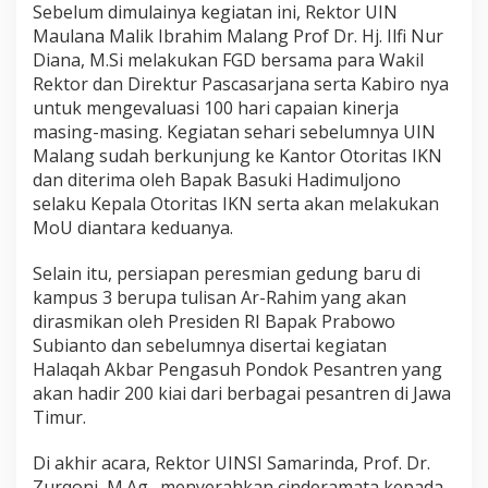
Sebelum dimulainya kegiatan ini, Rektor UIN
Maulana Malik Ibrahim Malang Prof Dr. Hj. Ilfi Nur
Diana, M.Si melakukan FGD bersama para Wakil
Rektor dan Direktur Pascasarjana serta Kabiro nya
untuk mengevaluasi 100 hari capaian kinerja
masing-masing. Kegiatan sehari sebelumnya UIN
Malang sudah berkunjung ke Kantor Otoritas IKN
dan diterima oleh Bapak Basuki Hadimuljono
selaku Kepala Otoritas IKN serta akan melakukan
MoU diantara keduanya.
Selain itu, persiapan peresmian gedung baru di
kampus 3 berupa tulisan Ar-Rahim yang akan
dirasmikan oleh Presiden RI Bapak Prabowo
Subianto dan sebelumnya disertai kegiatan
Halaqah Akbar Pengasuh Pondok Pesantren yang
akan hadir 200 kiai dari berbagai pesantren di Jawa
Timur.
Di akhir acara, Rektor UINSI Samarinda, Prof. Dr.
Zurqoni, M.Ag., menyerahkan cinderamata kepada