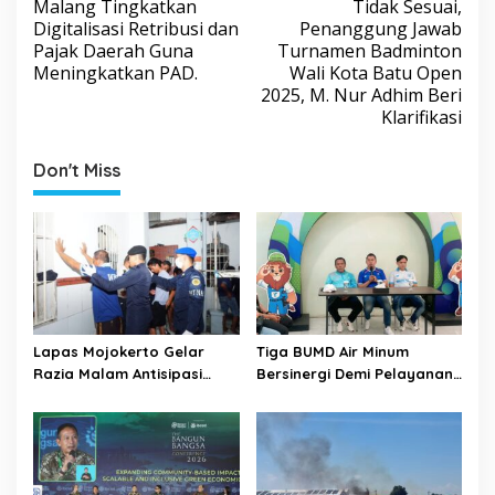
Malang Tingkatkan
Tidak Sesuai,
s
Digitalisasi Retribusi dan
Penanggung Jawab
Pajak Daerah Guna
Turnamen Badminton
t
Meningkatkan PAD.
Wali Kota Batu Open
n
2025, M. Nur Adhim Beri
a
Klarifikasi
v
Don't Miss
i
g
a
t
i
o
Lapas Mojokerto Gelar
Tiga BUMD Air Minum
n
Razia Malam Antisipasi
Bersinergi Demi Pelayanan
Barang Terlarang
Air Minum Aman Malang
Raya