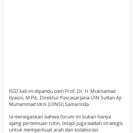
a
n
E
k
s
I
A
I
N
S
u
n
a
n
A
FGD kali ini dipandu oleh Prof. Dr. H. Mukhamad
m
Ilyasin, M.Pd., Direktur Pascasarjana UIN Sultan Aji
p
Muhammad Idris (UINSI) Samarinda.
e
l
Ia menegaskan bahwa forum ini bukan hanya
G
ajang pertemuan rutin, tetapi juga wadah strategis
e
untuk memperkuat arah dan kolaborasi
l