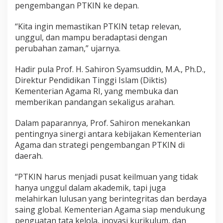
pengembangan PTKIN ke depan.
a
r
F
“Kita ingin memastikan PTKIN tetap relevan,
G
unggul, dan mampu beradaptasi dengan
D
perubahan zaman,” ujarnya.
Hadir pula Prof. H. Sahiron Syamsuddin, M.A., Ph.D.,
Direktur Pendidikan Tinggi Islam (Diktis)
Kementerian Agama RI, yang membuka dan
memberikan pandangan sekaligus arahan.
Dalam paparannya, Prof. Sahiron menekankan
pentingnya sinergi antara kebijakan Kementerian
Agama dan strategi pengembangan PTKIN di
daerah.
“PTKIN harus menjadi pusat keilmuan yang tidak
hanya unggul dalam akademik, tapi juga
melahirkan lulusan yang berintegritas dan berdaya
saing global. Kementerian Agama siap mendukung
penguatan tata kelola, inovasi kurikulum, dan