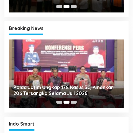
Breaking News
Polda Jatim Ungkap 178 Kasus 3C, Amankan
P
206 Tersangka Selama Juli 2026
P
T
Indo Smart