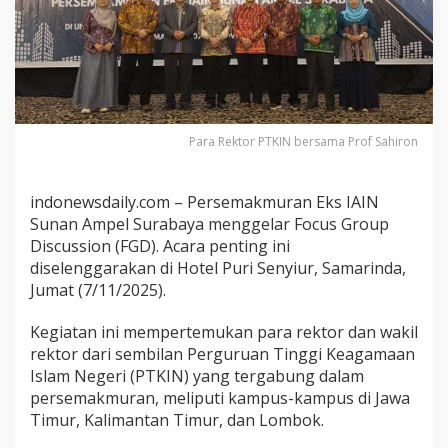
i
a
n
t
a
r
P
Para Rektor PTKIN bersama Prof Sahiron
T
K
I
indonewsdaily.com – Persemakmuran Eks IAIN
N
Sunan Ampel Surabaya menggelar Focus Group
,
Discussion (FGD). Acara penting ini
P
diselenggarakan di Hotel Puri Senyiur, Samarinda,
e
r
Jumat (7/11/2025).
s
e
Kegiatan ini mempertemukan para rektor dan wakil
m
rektor dari sembilan Perguruan Tinggi Keagamaan
a
Islam Negeri (PTKIN) yang tergabung dalam
k
persemakmuran, meliputi kampus-kampus di Jawa
m
Timur, Kalimantan Timur, dan Lombok.
u
r