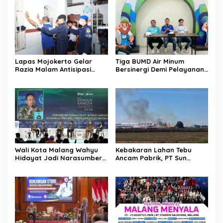
Lapas Mojokerto Gelar
Tiga BUMD Air Minum
Razia Malam Antisipasi
Bersinergi Demi Pelayanan
Barang Terlarang
Air Minum Aman Malang
Raya
Wali Kota Malang Wahyu
Kebakaran Lahan Tebu
Hidayat Jadi Narasumber
Ancam Pabrik, PT Sun
The Bangun Bangsa
Paper Source Pastikan
Conference 2026
Aman dan Nihil Korban