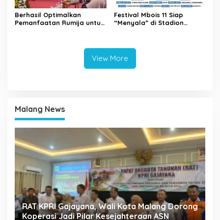
Berhasil Optimalkan
Festival Mbois 11 Siap
Pemanfaatan Rumija untuk
“Menyala” di Stadion
PAD, Kota Lubuk Linggau
Gajayana Selama Tiga Hari
Benchmarking di Kota
Mojokerto
View More
Malang News
k
RAT KPRI Gajayana, Wali Kota Malang Dorong
A
Koperasi Jadi Pilar Kesejahteraan ASN
2