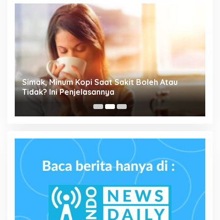
Simak, Minum Kopi Saat Sakit Boleh Atau
P
ta
Tidak? Ini Penjelasannya
M
P