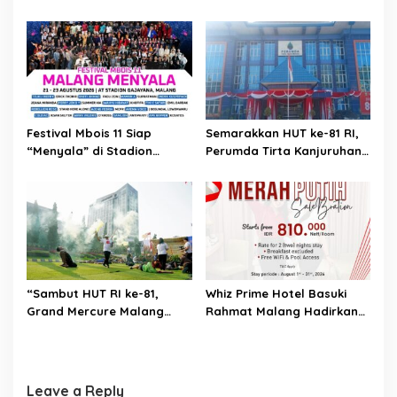
Paper Source Pastikan
PAD, Kota Lubuk Linggau
Aman dan Nihil Korban
Benchmarking di Kota
Mojokerto
Festival Mbois 11 Siap
Semarakkan HUT ke-81 RI,
“Menyala” di Stadion
Perumda Tirta Kanjuruhan
Gajayana Selama Tiga Hari
Dukung Gerakan
Pembagian Bendera Merah
Putih Tahun 2026
“Sambut HUT RI ke-81,
Whiz Prime Hotel Basuki
Grand Mercure Malang
Rahmat Malang Hadirkan
Mirama Gelar Opening
Promo “Merah Putih
Ceremony Olimpiade
Salebration” Sambut HUT
Agustusan 2026 ”
Kemerdekaan RI
Leave a Reply