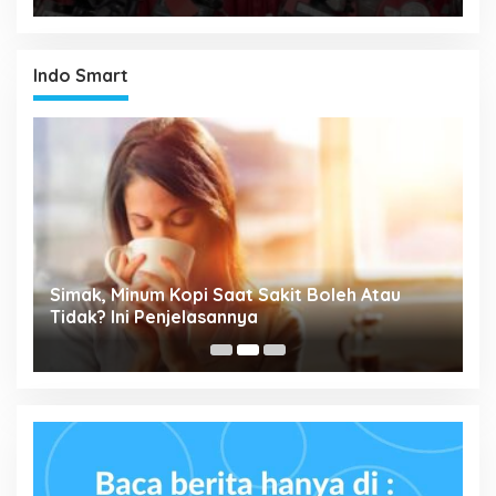
Indo Smart
P
Simak, Minum Kopi Saat Sakit Boleh Atau
M
ta
Tidak? Ini Penjelasannya
P