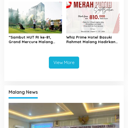
Putih Tahun 2026
“Sambut HUT RI ke-81,
Whiz Prime Hotel Basuki
Grand Mercure Malang
Rahmat Malang Hadirkan
Mirama Gelar Opening
Promo “Merah Putih
Ceremony Olimpiade
Salebration” Sambut HUT
Agustusan 2026 ”
Kemerdekaan RI
View More
Malang News