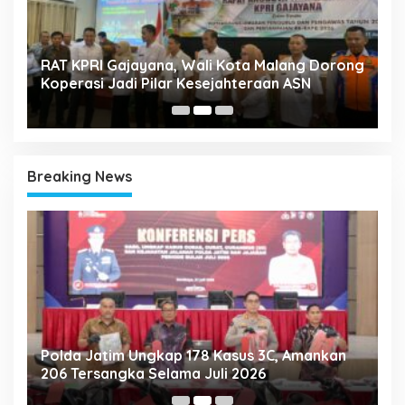
k
RAT KPRI Gajayana, Wali Kota Malang Dorong
A
Koperasi Jadi Pilar Kesejahteraan ASN
2
Breaking News
Polda Jatim Ungkap 178 Kasus 3C, Amankan
P
206 Tersangka Selama Juli 2026
P
T