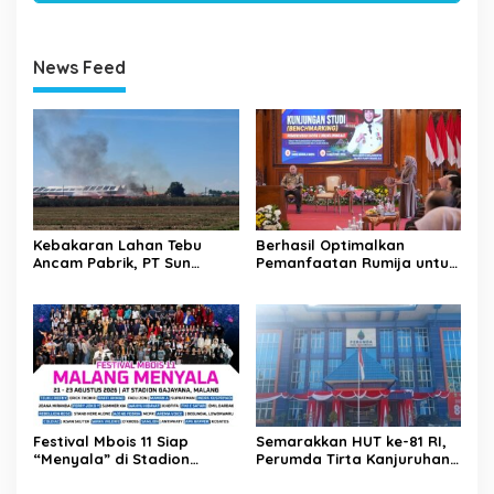
News Feed
Kebakaran Lahan Tebu
Berhasil Optimalkan
Ancam Pabrik, PT Sun
Pemanfaatan Rumija untuk
Paper Source Pastikan
PAD, Kota Lubuk Linggau
Aman dan Nihil Korban
Benchmarking di Kota
Mojokerto
Festival Mbois 11 Siap
Semarakkan HUT ke-81 RI,
“Menyala” di Stadion
Perumda Tirta Kanjuruhan
Gajayana Selama Tiga Hari
Dukung Gerakan
Pembagian Bendera Merah