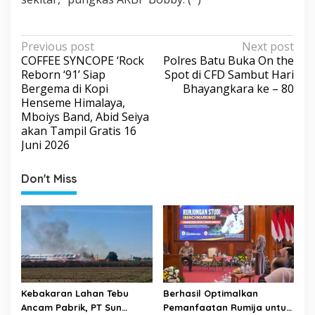
P
Previous post
Next post
COFFEE SYNCOPE ‘Rock
Polres Batu Buka On the
o
Reborn ‘91’ Siap
Spot di CFD Sambut Hari
s
Bergema di Kopi
Bhayangkara ke – 80
Henseme Himalaya,
t
Mboiys Band, Abid Seiya
n
akan Tampil Gratis 16
a
Juni 2026
v
Don't Miss
i
g
a
t
i
o
Kebakaran Lahan Tebu
Berhasil Optimalkan
n
Ancam Pabrik, PT Sun
Pemanfaatan Rumija untuk