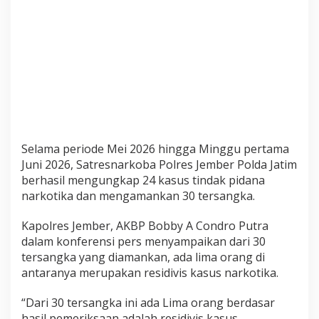
T
e
r
s
a
n
g
k
a
d
Selama periode Mei 2026 hingga Minggu pertama
a
Juni 2026, Satresnarkoba Polres Jember Polda Jatim
n
berhasil mengungkap 24 kasus tindak pidana
R
narkotika dan mengamankan 30 tersangka.
a
t
Kapolres Jember, AKBP Bobby A Condro Putra
u
dalam konferensi pers menyampaikan dari 30
s
tersangka yang diamankan, ada lima orang di
a
n
antaranya merupakan residivis kasus narkotika.
G
r
“Dari 30 tersangka ini ada Lima orang berdasar
a
hasil pemeriksaan adalah residivis kasus