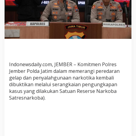
a
p
K
a
s
u
s
N
a
r
k
Indonewsdaily.com, JEMBER – Komitmen Polres
o
Jember Polda Jatim dalam memerangi peredaran
b
gelap dan penyalahgunaan narkotika kembali
a
dibuktikan melalui serangkaian pengungkapan
A
kasus yang dilakukan Satuan Reserse Narkoba
m
Satresnarkoba).
a
n
k
a
n
3
0