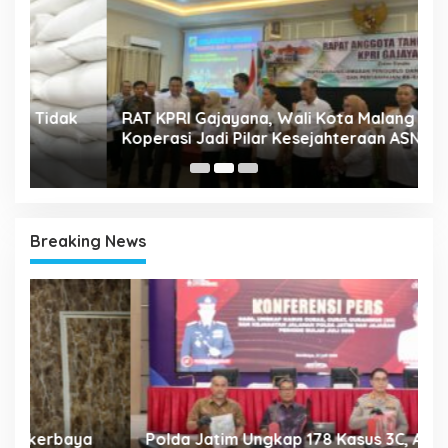
A
k
RAT KPRI Gajayana, Wali Kota Malang Dorong
2
Koperasi Jadi Pilar Kesejahteraan ASN
Breaking News
Polda Jatim Ungkap 178 Kasus 3C, Amankan
P