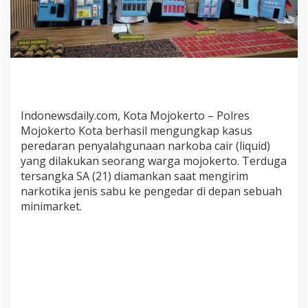
o
t
a
B
e
r
h
a
Indonewsdaily.com, Kota Mojokerto – Polres
s
i
Mojokerto Kota berhasil mengungkap kasus
l
peredaran penyalahgunaan narkoba cair (liquid)
A
yang dilakukan seorang warga mojokerto. Terduga
m
tersangka SA (21) diamankan saat mengirim
a
narkotika jenis sabu ke pengedar di depan sebuah
n
minimarket.
k
a
n
T
e
r
d
u