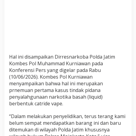
g
a
K
u
r
i
r
3
3
Hal ini disampaikan Dirresnarkoba Polda Jatim
0
Kombes Pol Muhammad Kurniawan pada
C
Konferensi Pers yang digelar pada Rabu
a
(10/06/2026). Kombes Pol Kurniawan
t
menyampaikan bahwa hal ini merupakan
r
prnemuan pertama kasus tindak pidana
i
penyalahgunaan narkotika basah (liquid)
d
e
berbentuk catride vape.
V
a
“Dalam melakukan penyelidikan, terus terang kami
p
belum sempat mendapatkan barang ini dan baru
e
ditemukan di wilayah Polda Jatim khususnya