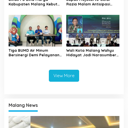
Kabupaten Malang Kebut
Razia Malam Antisipasi
Pelebaran Jalan Desa Adi
Barang Terlarang
Wijaya Kepanjen
Tiga BUMD Air Minum
Wali Kota Malang Wahyu
Bersinergi Demi Pelayanan
Hidayat Jadi Narasumber
Air Minum Aman Malang
The Bangun Bangsa
Raya
Conference 2026
View More
Malang News