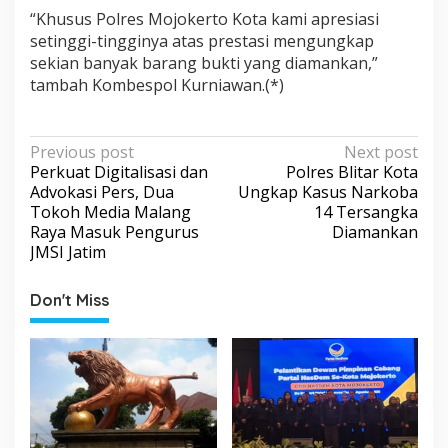
“Khusus Polres Mojokerto Kota kami apresiasi
setinggi-tingginya atas prestasi mengungkap
sekian banyak barang bukti yang diamankan,”
tambah Kombespol Kurniawan.(*)
P
Previous post
Next post
Perkuat Digitalisasi dan
Polres Blitar Kota
o
Advokasi Pers, Dua
Ungkap Kasus Narkoba
s
Tokoh Media Malang
14 Tersangka
Raya Masuk Pengurus
Diamankan
t
JMSI Jatim
n
a
Don't Miss
v
i
g
a
t