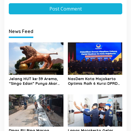
News Feed
Jelang HUT ke-39 Arema,
NasDem Kota Mojokerto
“Singo Edan” Punya Akar
Optimis Raih 6 Kursi DPRD
Budaya, Bukan Sekadar
pada 2029 Usai Lantik
Julukan
Pengurus DPC
Dinas PU Bina Marga
Lapas Mojokerto Gelar