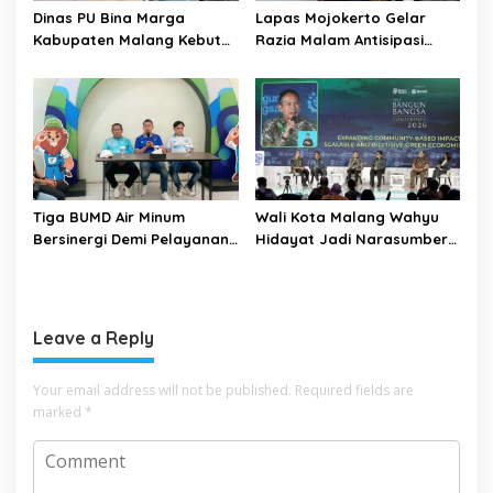
Dinas PU Bina Marga
Lapas Mojokerto Gelar
Kabupaten Malang Kebut
Razia Malam Antisipasi
Pelebaran Jalan Desa Adi
Barang Terlarang
Wijaya Kepanjen
Tiga BUMD Air Minum
Wali Kota Malang Wahyu
Bersinergi Demi Pelayanan
Hidayat Jadi Narasumber
Air Minum Aman Malang
The Bangun Bangsa
Raya
Conference 2026
Leave a Reply
Your email address will not be published.
Required fields are
marked
*