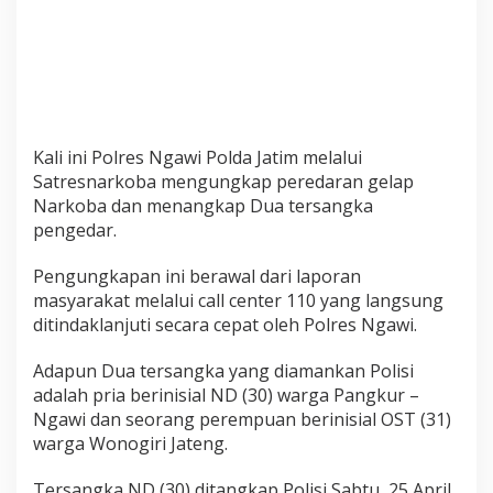
k
o
b
a
2
2
3
Kali ini Polres Ngawi Polda Jatim melalui
,
Satresnarkoba mengungkap peredaran gelap
8
Narkoba dan menangkap Dua tersangka
4
pengedar.
2
g
Pengungkapan ini berawal dari laporan
r
masyarakat melalui call center 110 yang langsung
a
ditindaklanjuti secara cepat oleh Polres Ngawi.
m
S
Adapun Dua tersangka yang diamankan Polisi
a
adalah pria berinisial ND (30) warga Pangkur –
b
Ngawi dan seorang perempuan berinisial OST (31)
u
D
warga Wonogiri Jateng.
i
s
Tersangka ND (30) ditangkap Polisi Sabtu, 25 April