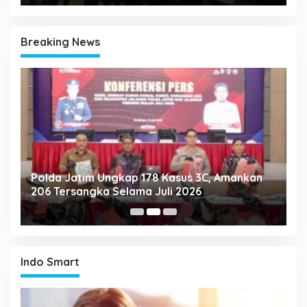
Breaking News
Polda Jatim Ungkap 178 Kasus 3C, Amankan
P
206 Tersangka Selama Juli 2026
P
T
Indo Smart