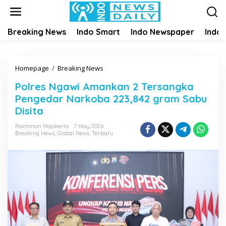
S
k
i
Breaking News
Indo Smart
Indo Newspaper
Indo
p
t
o
c
Homepage
/
Breaking News
P
o
o
n
Polres Ngawi Amankan 2 Tersangka
l
t
Pengedar Narkoba 223,842 gram Sabu
r
e
e
Disita
n
s
t
Rachman Mojokerto
7 May 2026
N
Breaking News
,
Global News
,
Terbaru
g
a
w
i
A
m
a
n
k