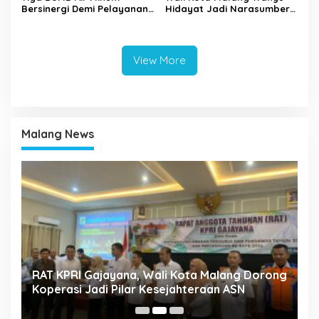
Bersinergi Demi Pelayanan
Hidayat Jadi Narasumber
Air Minum Aman Malang
The Bangun Bangsa
Raya
Conference 2026
View More
Malang News
k
RAT KPRI Gajayana, Wali Kota Malang Dorong
A
Koperasi Jadi Pilar Kesejahteraan ASN
2