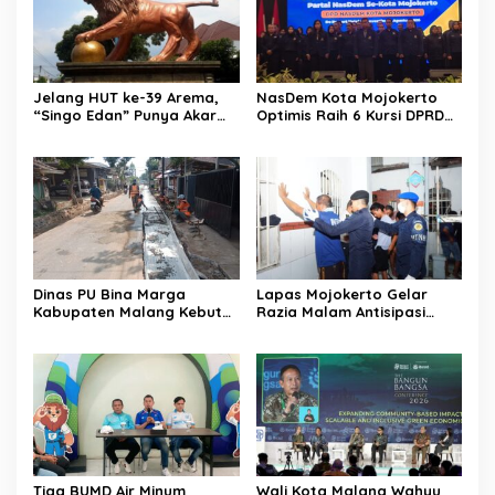
Jelang HUT ke-39 Arema,
NasDem Kota Mojokerto
“Singo Edan” Punya Akar
Optimis Raih 6 Kursi DPRD
Budaya, Bukan Sekadar
pada 2029 Usai Lantik
Julukan
Pengurus DPC
Dinas PU Bina Marga
Lapas Mojokerto Gelar
Kabupaten Malang Kebut
Razia Malam Antisipasi
Pelebaran Jalan Desa Adi
Barang Terlarang
Wijaya Kepanjen
Tiga BUMD Air Minum
Wali Kota Malang Wahyu