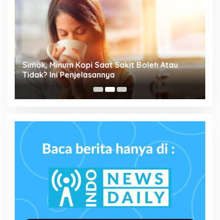
Simak, Minum Kopi Saat Sakit Boleh Atau
P
ta
Tidak? Ini Penjelasannya
M
P