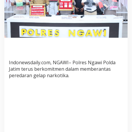
a
n
2
T
e
r
s
a
n
g
k
Indonewsdaily.com, NGAWI– Polres Ngawi Polda
a
Jatim terus berkomitmen dalam memberantas
P
peredaran gelap narkotika.
e
n
g
e
d
a
r
N
a
r