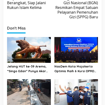
s
Berangkat, Siap Jalani
Gizi Nasional (BGN)
Rukun Islam Kelima
Resmikan Empat Satuan
t
Pelayanan Pemenuhan
n
Gizi (SPPG) Baru
a
v
Don't Miss
i
g
a
t
i
o
Jelang HUT ke-39 Arema,
NasDem Kota Mojokerto
“Singo Edan” Punya Akar
Optimis Raih 6 Kursi DPRD
n
Budaya, Bukan Sekadar
pada 2029 Usai Lantik
Julukan
Pengurus DPC