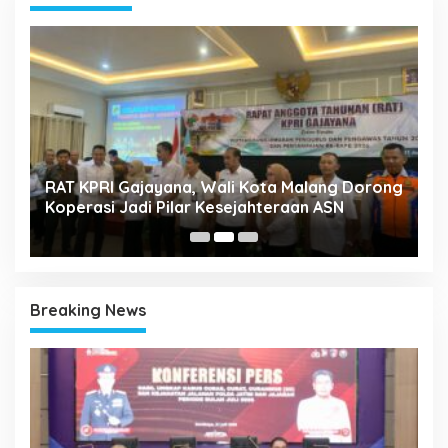
k
RAT KPRI Gajayana, Wali Kota Malang Dorong
A
Koperasi Jadi Pilar Kesejahteraan ASN
2
Breaking News