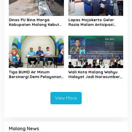
Dinas PU Bina Marga
Lapas Mojokerto Gelar
Kabupaten Malang Kebut
Razia Malam Antisipasi
Pelebaran Jalan Desa Adi
Barang Terlarang
Wijaya Kepanjen
Tiga BUMD Air Minum
Wali Kota Malang Wahyu
Bersinergi Demi Pelayanan
Hidayat Jadi Narasumber
Air Minum Aman Malang
The Bangun Bangsa
Raya
Conference 2026
View More
Malang News