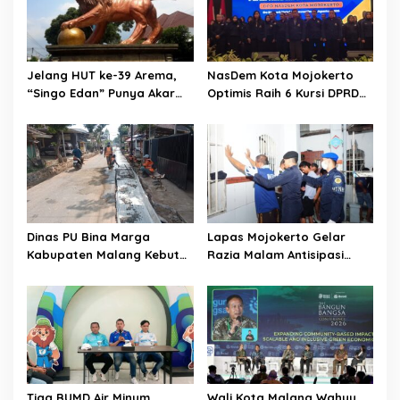
t
i
o
Jelang HUT ke-39 Arema,
NasDem Kota Mojokerto
n
“Singo Edan” Punya Akar
Optimis Raih 6 Kursi DPRD
Budaya, Bukan Sekadar
pada 2029 Usai Lantik
Julukan
Pengurus DPC
Dinas PU Bina Marga
Lapas Mojokerto Gelar
Kabupaten Malang Kebut
Razia Malam Antisipasi
Pelebaran Jalan Desa Adi
Barang Terlarang
Wijaya Kepanjen
Tiga BUMD Air Minum
Wali Kota Malang Wahyu