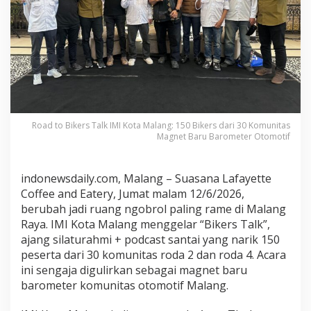
I
M
I
K
o
t
a
M
a
Road to Bikers Talk IMI Kota Malang: 150 Bikers dari 30 Komunitas
l
Magnet Baru Barometer Otomotif
a
n
g
indonewsdaily.com, Malang – Suasana Lafayette
:
Coffee and Eatery, Jumat malam 12/6/2026,
1
berubah jadi ruang ngobrol paling rame di Malang
5
Raya. IMI Kota Malang menggelar “Bikers Talk”,
0
ajang silaturahmi + podcast santai yang narik 150
B
peserta dari 30 komunitas roda 2 dan roda 4. Acara
i
ini sengaja digulirkan sebagai magnet baru
k
e
barometer komunitas otomotif Malang.
r
s