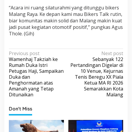
“Acara ini ruang silaturahmi yang ditunggu bikers
Malang Raya. Ke depan kami mau Bikers Talk rutin,
biar komunitas makin solid dan Malang makin kuat
jadi pusat kegiatan otomotif positif,” pungkas Agus
Thole. (Gih)
P
Previous post
Next post
Wamenhaj Takziah ke
Sebanyak 122
o
Rumah Duka Istri
Pertandingan Digelar di
s
Petugas Haji, Sampaikan
10 Venue, Kejurnas
Duka dan
Tenis Beregu XX Piala
t
Penghormatan atas
Ketua MA RI 2026
n
Amanah yang Tetap
Semarakkan Kota
a
Ditunaikan
Malang
v
Don't Miss
i
g
a