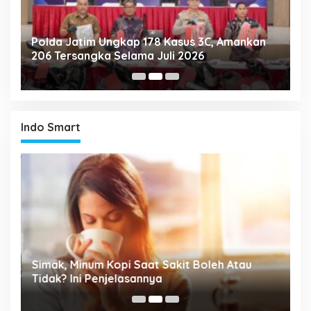
Polda Jatim Ungkap 178 Kasus 3C, Amankan
P
206 Tersangka Selama Juli 2026
P
T
Indo Smart
P
Simak, Minum Kopi Saat Sakit Boleh Atau
M
ta
Tidak? Ini Penjelasannya
P