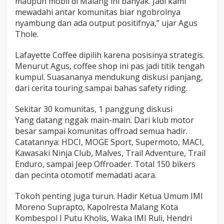
maupun mobil di Malang ini banyak. Jadi kami
a
mewadahi antar komunitas biar ngobrolnya
r
nyambung dan ada output positifnya,” ujar Agus
u
Thole.
B
a
Lafayette Coffee dipilih karena posisinya strategis.
r
Menurut Agus, coffee shop ini pas jadi titik tengah
o
m
kumpul. Suasananya mendukung diskusi panjang,
e
dari cerita touring sampai bahas safety riding.
t
e
Sekitar 30 komunitas, 1 panggung diskusi
r
Yang datang nggak main-main. Dari klub motor
O
besar sampai komunitas offroad semua hadir.
t
Catatannya: HDCI, MOGE Sport, Supermoto, MACI,
o
Kawasaki Ninja Club, Malves, Trail Adventure, Trail
m
Enduro, sampai Jeep Offroader. Total 150 bikers
o
dan pecinta otomotif memadati acara.
t
i
Tokoh penting juga turun. Hadir Ketua Umum IMI
f
Moreno Suprapto, Kapolresta Malang Kota
Kombespol I Putu Kholis, Waka IMI Ruli, Hendri