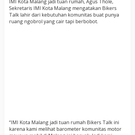
IMI Kota Malang jadi tuan rumah, Agus Thole,
d
Sekretaris IMI Kota Malang mengatakan Bikers
a
Talk lahir dari kebutuhan komunitas buat punya
r
ruang ngobrol yang cair tapi berbobot.
i
3
0
K
o
m
u
n
i
t
a
s
M
a
g
n
e
“IMI Kota Malang jadi tuan rumah Bikers Talk ini
t
karena kami melihat barometer komunitas motor
B