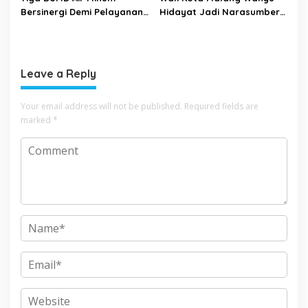
Bersinergi Demi Pelayanan
Hidayat Jadi Narasumber
Air Minum Aman Malang
The Bangun Bangsa
Raya
Conference 2026
Leave a Reply
Your email address will not be published.
Required fields are
marked
*