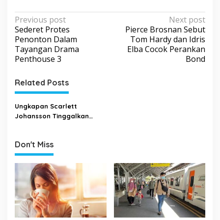
P
Previous post
Next post
Sederet Protes
Pierce Brosnan Sebut
o
Penonton Dalam
Tom Hardy dan Idris
s
Tayangan Drama
Elba Cocok Perankan
Penthouse 3
Bond
t
n
Related Posts
a
v
Ungkapan Scarlett
i
Johansson Tinggalkan
Karakter Black Widow
g
a
Don't Miss
t
i
o
n