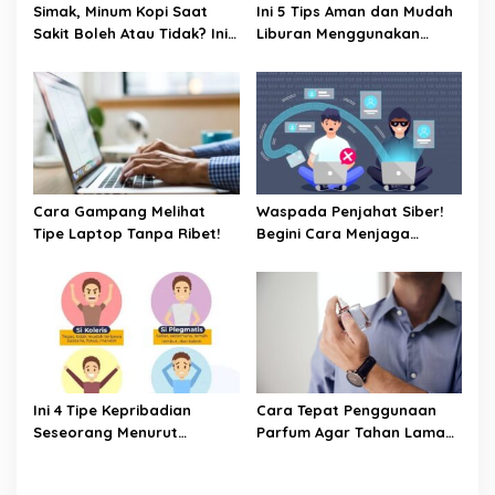
Simak, Minum Kopi Saat
Ini 5 Tips Aman dan Mudah
Sakit Boleh Atau Tidak? Ini
Liburan Menggunakan
Penjelasannya
Kereta Api
Cara Gampang Melihat
Waspada Penjahat Siber!
Tipe Laptop Tanpa Ribet!
Begini Cara Menjaga
Keamanan Kata Sandi Anda
Ini 4 Tipe Kepribadian
Cara Tepat Penggunaan
Seseorang Menurut
Parfum Agar Tahan Lama
Psikologi, Kamu yang
Seharian
Mana?