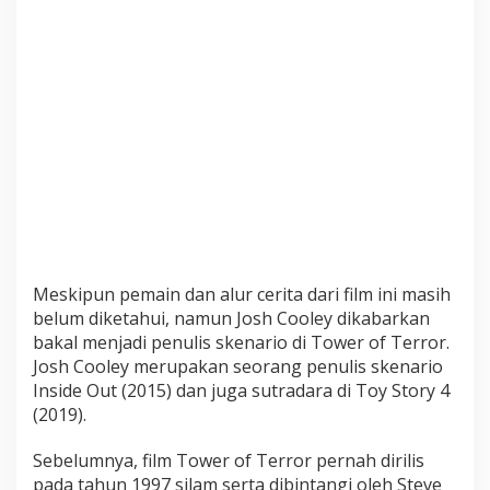
o
f
T
e
r
r
o
r
Meskipun pemain dan alur cerita dari film ini masih
belum diketahui, namun Josh Cooley dikabarkan
bakal menjadi penulis skenario di Tower of Terror.
Josh Cooley merupakan seorang penulis skenario
Inside Out (2015) dan juga sutradara di Toy Story 4
(2019).
Sebelumnya, film Tower of Terror pernah dirilis
pada tahun 1997 silam serta dibintangi oleh Steve