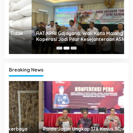
A
k
RAT KPRI Gajayana, Wali Kota Malang Dorong
2
Koperasi Jadi Pilar Kesejahteraan ASN
Breaking News
Polda Jatim Ungkap 178 Kasus 3C, Amankan
P