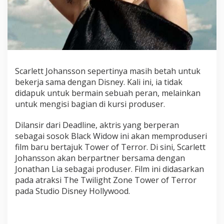
n
A
k
a
n
P
r
Scarlett Johansson sepertinya masih betah untuk
o
bekerja sama dengan Disney. Kali ini, ia tidak
d
didapuk untuk bermain sebuah peran, melainkan
u
untuk mengisi bagian di kursi produser.
s
e
r
Dilansir dari Deadline, aktris yang berperan
i
sebagai sosok Black Widow ini akan memproduseri
F
film baru bertajuk Tower of Terror. Di sini, Scarlett
i
Johansson akan berpartner bersama dengan
l
Jonathan Lia sebagai produser. Film ini didasarkan
m
pada atraksi The Twilight Zone Tower of Terror
T
pada Studio Disney Hollywood.
o
w
e
r