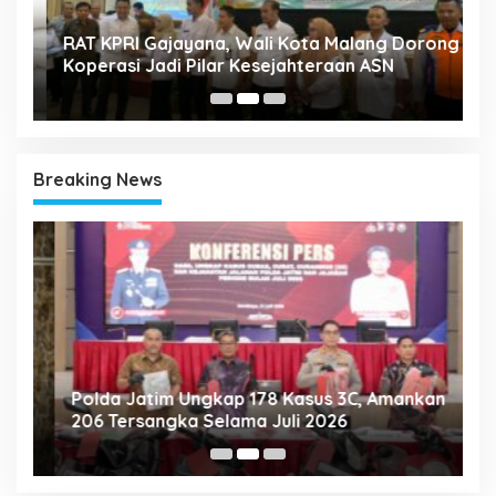
A
k
RAT KPRI Gajayana, Wali Kota Malang Dorong
2
Koperasi Jadi Pilar Kesejahteraan ASN
Breaking News
Polda Jatim Ungkap 178 Kasus 3C, Amankan
P
206 Tersangka Selama Juli 2026
P
T