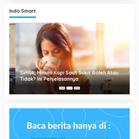
Indo Smart
P
Simak, Minum Kopi Saat Sakit Boleh Atau
M
ta
Tidak? Ini Penjelasannya
P