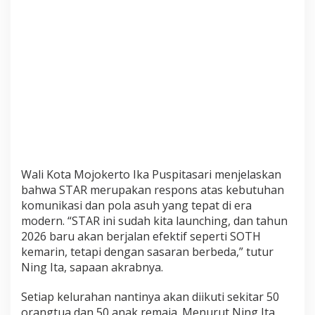
m
b
a
t
a
n
i
K
o
m
u
n
Wali Kota Mojokerto Ika Puspitasari menjelaskan
i
bahwa STAR merupakan respons atas kebutuhan
k
komunikasi dan pola asuh yang tepat di era
a
modern. “STAR ini sudah kita launching, dan tahun
s
2026 baru akan berjalan efektif seperti SOTH
i
kemarin, tetapi dengan sasaran berbeda,” tutur
E
Ning Ita, sapaan akrabnya.
f
e
k
Setiap kelurahan nantinya akan diikuti sekitar 50
t
orangtua dan 50 anak remaja. Menurut Ning Ita,