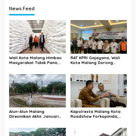
News Feed
Wali Kota Malang Himbau
RAT KPRI Gajayana, Wali
Masyarakat Tidak Panic
Kota Malang Dorong
Buying Jelang Lebaran
Koperasi Jadi Pilar
Kesejahteraan ASN
Alun-Alun Malang
Kapolresta Malang Kota
Diresmikan Akhir Januari
Roadshow Forkopimda,
2026
Perkuat Sinergi dan
Pemetaan Kamtibmas