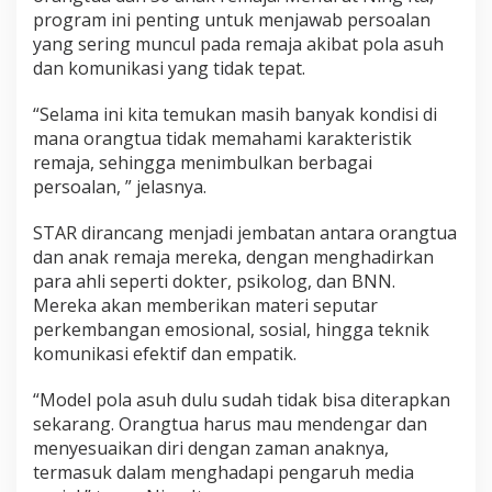
i
program ini penting untuk menjawab persoalan
f
yang sering muncul pada remaja akibat pola asuh
O
dan komunikasi yang tidak tepat.
r
a
“Selama ini kita temukan masih banyak kondisi di
n
mana orangtua tidak memahami karakteristik
g
remaja, sehingga menimbulkan berbagai
t
persoalan, ” jelasnya.
u
a
STAR dirancang menjadi jembatan antara orangtua
d
a
dan anak remaja mereka, dengan menghadirkan
n
para ahli seperti dokter, psikolog, dan BNN.
A
Mereka akan memberikan materi seputar
n
perkembangan emosional, sosial, hingga teknik
a
komunikasi efektif dan empatik.
k
R
“Model pola asuh dulu sudah tidak bisa diterapkan
e
sekarang. Orangtua harus mau mendengar dan
m
menyesuaikan diri dengan zaman anaknya,
a
termasuk dalam menghadapi pengaruh media
j