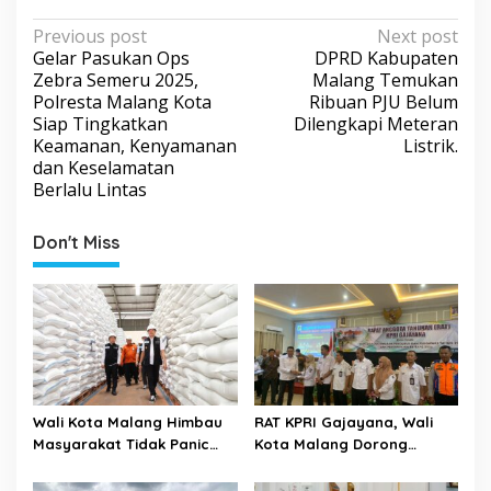
P
Previous post
Next post
Gelar Pasukan Ops
DPRD Kabupaten
o
Zebra Semeru 2025,
Malang Temukan
s
Polresta Malang Kota
Ribuan PJU Belum
Siap Tingkatkan
Dilengkapi Meteran
t
Keamanan, Kenyamanan
Listrik.
n
dan Keselamatan
a
Berlalu Lintas
v
Don't Miss
i
g
a
t
i
o
Wali Kota Malang Himbau
RAT KPRI Gajayana, Wali
n
Masyarakat Tidak Panic
Kota Malang Dorong
Buying Jelang Lebaran
Koperasi Jadi Pilar
Kesejahteraan ASN