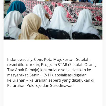
o
g
r
a
m
S
T
A
R
,
N
i
n
Indonewsdaily. Com, Kota Mojokerto – Setelah
g
resmi diluncurkan, Program STAR (Sekolah Orang
I
Tua Anak Remaja) kini mulai disosialisasikan ke
t
masyarakat. Senin (17/11), sosialisasi digelar
a
kelurahan – kelurahan seperti yang dikakukan di
a
Kelurahan Pulorejo dan Surodinawan.
k
a
n
J
e