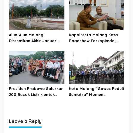
Alun-Alun Malang
Kapolresta Malang Kota
Diresmikan Akhir Januari
Roadshow Forkopimda,
2026
Perkuat Sinergi dan
Pemetaan Kamtibmas
Presiden Prabowo Salurkan
Kota Malang “Gowes Peduli
200 Becak Listrik untuk
Sumatra” Momen
Warga Kota Malang
Bersepeda Sambil Berbagi
Leave a Reply