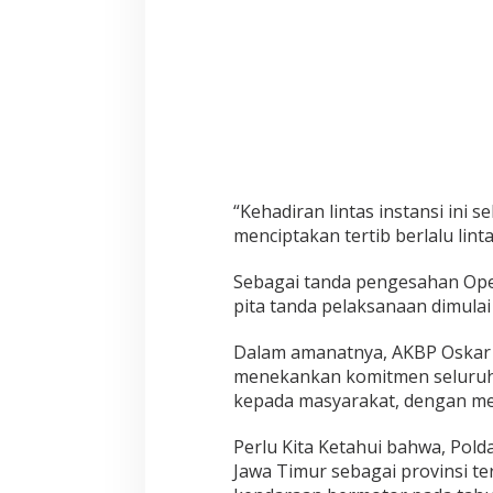
p
T
i
n
g
k
a
t
k
a
“Kehadiran lintas instansi ini 
n
menciptakan tertib berlalu lin
K
e
Sebagai tanda pengesahan Op
a
pita tanda pelaksanaan dimulai 
m
a
Dalam amanatnya, AKBP Oskar 
n
menekankan komitmen seluruh 
a
kepada masyarakat, dengan me
n
,
Perlu Kita Ketahui bahwa, Pold
K
e
Jawa Timur sebagai provinsi te
n