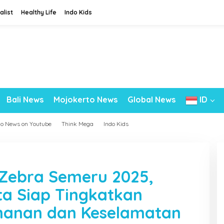
alist
Healthy Life
Indo Kids
Bali News
Mojokerto News
Global News
ID
do News on Youtube
Think Mega
Indo Kids
 Zebra Semeru 2025,
ta Siap Tingkatkan
anan dan Keselamatan