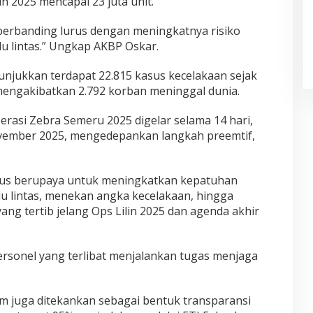
 2025 mencapai 23 juta unit.
berbanding lurus dengan meningkatnya risiko
u lintas.” Ungkap AKBP Oskar.
unjukkan terdapat 22.815 kasus kecelakaan sejak
mengakibatkan 2.792 korban meninggal dunia.
rasi Zebra Semeru 2025 digelar selama 14 hari,
ovember 2025, mengedepankan langkah preemtif,
erus berupaya untuk meningkatkan kepatuhan
lu lintas, menekan angka kecelakaan, hingga
yang tertib jelang Ops Lilin 2025 dan agenda akhir
rsonel yang terlibat menjalankan tugas menjaga
 juga ditekankan sebagai bentuk transparansi