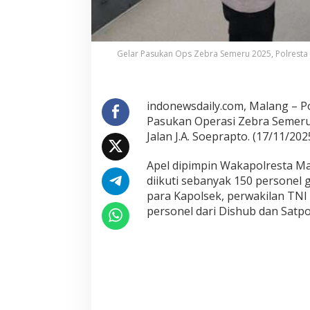
,
P
o
l
Gelar Pasukan Ops Zebra Semeru 2025, Polresta
r
e
s
indonewsdaily.com, Malang – P
t
Pasukan Operasi Zebra Semeru
a
M
Jalan J.A. Soeprapto. (17/11/202
a
l
Apel dipimpin Wakapolresta M
a
diikuti sebanyak 150 personel
n
para Kapolsek, perwakilan TNI 
g
personel dari Dishub dan Satpo
K
o
t
a
S
i
a