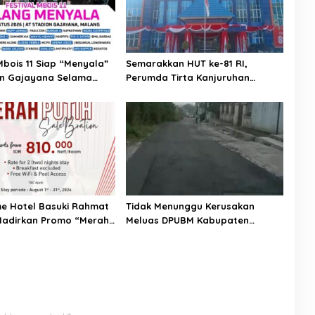
Mbois 11 Siap “Menyala”
Semarakkan HUT ke-81 RI,
on Gajayana Selama
Perumda Tirta Kanjuruhan
Dukung Gerakan Pembagian
Bendera Merah Putih Tahun 2026
me Hotel Basuki Rahmat
Tidak Menunggu Kerusakan
Hadirkan Promo “Merah
Meluas DPUBM Kabupaten
lebration” Sambut HUT
Malang Gencarkan Program
kaan RI
Sapu Lubang di Banjararum