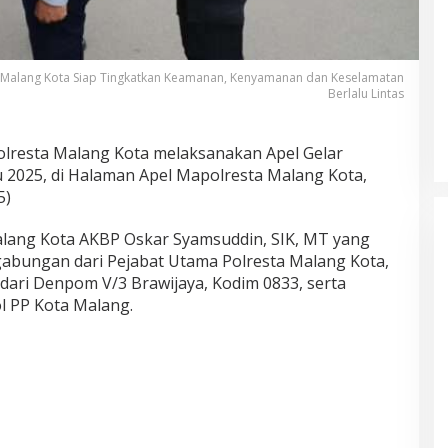
 Malang Kota Siap Tingkatkan Keamanan, Kenyamanan dan Keselamatan
Berlalu Lintas
Akademisi UNJ Kenalkan AI
sebagai Reflective Feedback Tool
untuk Guru SD Kota Depok
olresta Malang Kota melaksanakan Apel Gelar
 2025, di Halaman Apel Mapolresta Malang Kota,
5)
alang Kota AKBP Oskar Syamsuddin, SIK, MT yang
 gabungan dari Pejabat Utama Polresta Malang Kota,
dari Denpom V/3 Brawijaya, Kodim 0833, serta
l PP Kota Malang.