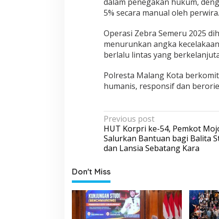
dalam penegakan hukum, denga
e
5% secara manual oleh perwira
r
l
Operasi Zebra Semeru 2025 
a
menurunkan angka kecelakaan l
l
u
berlalu lintas yang berkelanjut
L
i
Polresta Malang Kota berkom
n
humanis, responsif dan berorie
t
a
s
P
Previous post
HUT Korpri ke-54, Pemkot Moj
o
Salurkan Bantuan bagi Balita S
s
dan Lansia Sebatang Kara
t
Don't Miss
n
a
v
i