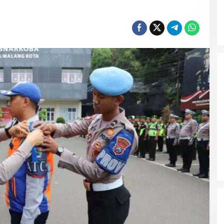
Wali Kota Malang Himbau
Masyarakat Tidak Panic Buying
Jelang Lebaran
Polres Ngawi Ungkap Peredaran
Okerbaya Amankan 2 Tersangka