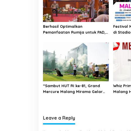
g
a
t
Berhasil Optimalkan
Festival 
i
Pemanfaatan Rumija untuk PAD,
di Stadi
o
Kota Lubuk Linggau
Tiga Hari
Benchmarking di Kota Mojokerto
n
“Sambut HUT RI ke-81, Grand
Whiz Pri
Mercure Malang Mirama Gelar
Malang 
Opening Ceremony Olimpiade
Putih Sa
Agustusan 2026 ”
Kemerde
Leave a Reply