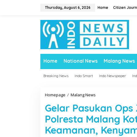
S
Thursday, August 6, 2026
Home
Citizen Journ
k
i
p
t
o
c
o
n
t
Home
National News
Malang News
e
n
t
Breaking News
Indo Smart
Indo Newspaper
In
Homepage
/
Malang News
G
e
Gelar Pasukan Ops
l
a
Polresta Malang Ko
r
P
Keamanan, Kenyam
a