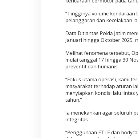
kendaraan bermotor pada tahun
y
a
“Tingginya volume kendaraan 
m
pelanggaran dan kecelakaan lal
a
n
Data Ditlantas Polda Jatim men
a
Januari hingga Oktober 2025, 
n
d
Melihat fenomena tersebut, Ope
a
mulai tanggal 17 hingga 30 N
n
preventif dan humanis.
K
e
“Fokus utama operasi, kami t
s
e
masyarakat terhadap aturan la
l
menyiapkan kondisi lalu lintas 
a
tahun.”
m
a
Ia menekankan agar seluruh pe
t
integritas.
a
n
“Penggunaan ETLE dan bodycam
B