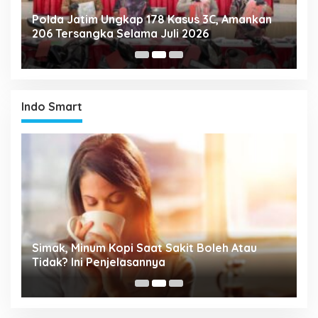
Polda Jatim Ungkap 178 Kasus 3C, Amankan
P
206 Tersangka Selama Juli 2026
P
T
Indo Smart
Simak, Minum Kopi Saat Sakit Boleh Atau
P
ta
Tidak? Ini Penjelasannya
M
P