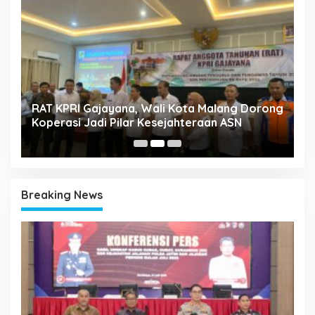
k
RAT KPRI Gajayana, Wali Kota Malang Dorong
A
Koperasi Jadi Pilar Kesejahteraan ASN
2
Breaking News