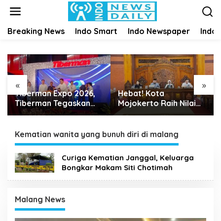
S
k
i
Breaking News
Indo Smart
Indo Newspaper
Indo
p
t
o
c
o
n
«
»
t
Tiberman Expo 2026,
Hebat! Kota
e
Tiberman Tegaskan
Mojokerto Raih Nilai
n
Jadi Supermarket Ban
Sempurna 100 Persen
t
dan Velg Terlengkap di
dalam Penilaian Tindak
Indonesia
Lanjut Perbaikan Tata
Kematian wanita yang bunuh diri di malang
Kelola Pemda oleh KPK
Curiga Kematian Janggal, Keluarga
Bongkar Makam Siti Chotimah
Malang News