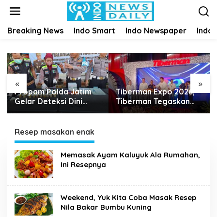
S
k
i
Breaking News
Indo Smart
Indo Newspaper
Indo
p
t
o
c
o
n
«
»
t
Propam Polda Jatim
Tiberman Expo 2026,
e
Gelar Deteksi Dini
Tiberman Tegaskan
n
Narkoba dan Judi
Jadi Supermarket Ban
t
Online di Polres
dan Velg Terlengkap di
Jember
Indonesia
Resep masakan enak
Memasak Ayam Kaluyuk Ala Rumahan,
Ini Resepnya
Weekend, Yuk Kita Coba Masak Resep
Nila Bakar Bumbu Kuning