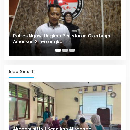
Polres Ngawi Ungkap Peredaran Okerbaya
Polda 
Amankan 2 Tersangka
206 Ter
Indo Smart
Akademisi UNJ Kenalkan AI sebagai
Sim