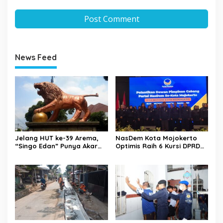
News Feed
Jelang HUT ke-39 Arema,
NasDem Kota Mojokerto
“Singo Edan” Punya Akar
Optimis Raih 6 Kursi DPRD
Budaya, Bukan Sekadar
pada 2029 Usai Lantik
Julukan
Pengurus DPC