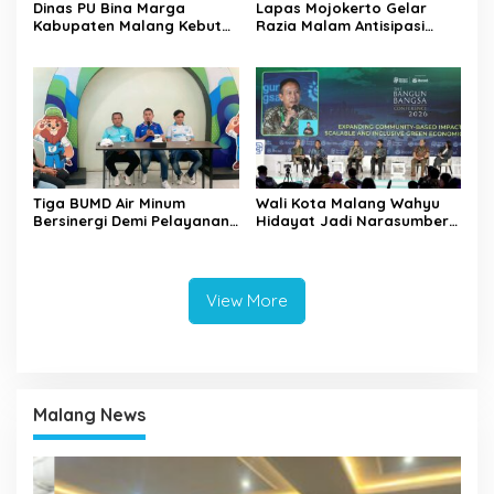
Dinas PU Bina Marga
Lapas Mojokerto Gelar
Kabupaten Malang Kebut
Razia Malam Antisipasi
Pelebaran Jalan Desa Adi
Barang Terlarang
Wijaya Kepanjen
Tiga BUMD Air Minum
Wali Kota Malang Wahyu
Bersinergi Demi Pelayanan
Hidayat Jadi Narasumber
Air Minum Aman Malang
The Bangun Bangsa
Raya
Conference 2026
View More
Malang News