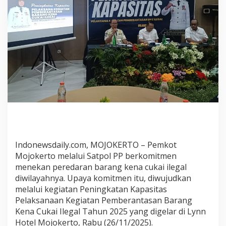
m
b
e
r
a
n
t
a
s
a
n
C
u
k
Indonewsdaily.com, MOJOKERTO – Pemkot
a
Mojokerto melalui Satpol PP berkomitmen
i
I
menekan peredaran barang kena cukai ilegal
l
diwilayahnya. Upaya komitmen itu, diwujudkan
e
melalui kegiatan Peningkatan Kapasitas
g
Pelaksanaan Kegiatan Pemberantasan Barang
a
Kena Cukai Ilegal Tahun 2025 yang digelar di Lynn
l
Hotel Mojokerto, Rabu (26/11/2025).
u