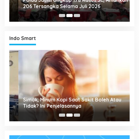
206 Tersangka Selama Juli 2026
P
T
Indo Smart
P
Simak, Minum Kopi Saat Sakit Boleh Atau
M
ta
Tidak? Ini Penjelasannya
P