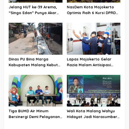
i
Jelang HUT ke-39 Arema,
NasDem Kota Mojokerto
o
“Singo Edan” Punya Akar
Optimis Raih 6 Kursi DPRD
Budaya, Bukan Sekadar
pada 2029 Usai Lantik
n
Julukan
Pengurus DPC
Dinas PU Bina Marga
Lapas Mojokerto Gelar
Kabupaten Malang Kebut
Razia Malam Antisipasi
Pelebaran Jalan Desa Adi
Barang Terlarang
Wijaya Kepanjen
Tiga BUMD Air Minum
Wali Kota Malang Wahyu
Bersinergi Demi Pelayanan
Hidayat Jadi Narasumber
Air Minum Aman Malang
The Bangun Bangsa
Raya
Conference 2026