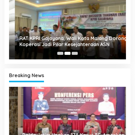
A
k
RAT KPRI Gajayana, Wali Kota Malang Dorong
2
Koperasi Jadi Pilar Kesejahteraan ASN
Breaking News
Polda Jatim Ungkap 178 Kasus 3C, Amankan
P