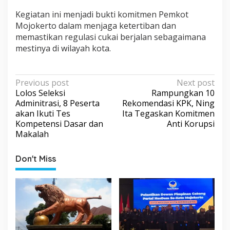
Kegiatan ini menjadi bukti komitmen Pemkot
Mojokerto dalam menjaga ketertiban dan
memastikan regulasi cukai berjalan sebagaimana
mestinya di wilayah kota.
P
Previous post
Next post
Lolos Seleksi
Rampungkan 10
o
Adminitrasi, 8 Peserta
Rekomendasi KPK, Ning
s
akan Ikuti Tes
Ita Tegaskan Komitmen
Kompetensi Dasar dan
Anti Korupsi
t
Makalah
n
a
Don't Miss
v
i
g
a
t