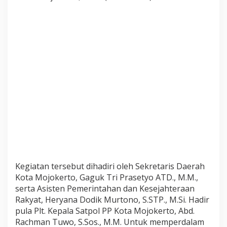
n
t
u
k
P
e
r
k
u
a
t
K
a
p
a
s
Kegiatan tersebut dihadiri oleh Sekretaris Daerah
i
Kota Mojokerto, Gaguk Tri Prasetyo ATD., M.M.,
t
serta Asisten Pemerintahan dan Kesejahteraan
a
Rakyat, Heryana Dodik Murtono, S.STP., M.Si. Hadir
s
pula Plt. Kepala Satpol PP Kota Mojokerto, Abd.
A
Rachman Tuwo, S.Sos., M.M. Untuk memperdalam
p