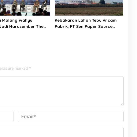
a Malang Wahyu
Kebakaran Lahan Tebu Ancam
Jadi Narasumber The
Pabrik, PT Sun Paper Source
Bangsa Conference 2026
Pastikan Aman dan Nihil Korban
ields are marked
*