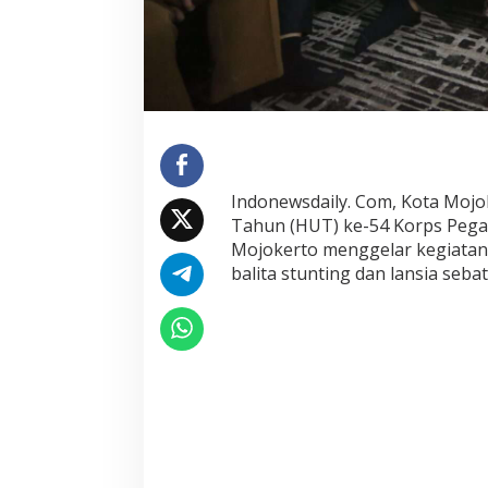
S
a
l
u
r
k
a
n
B
Indonewsdaily. Com, Kota Mojo
a
Tahun (HUT) ke-54 Korps Pegawa
n
Mojokerto menggelar kegiatan 
t
balita stunting dan lansia seba
u
a
n
b
a
g
i
B
a
l