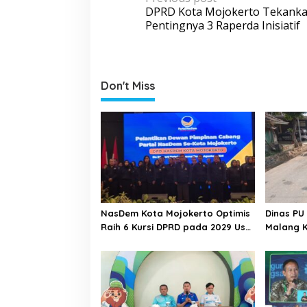
P
DPRD Kota Mojokerto Tekank
o
Pentingnya 3 Raperda Inisiatif
s
t
n
Don't Miss
a
v
i
g
a
t
i
NasDem Kota Mojokerto Optimis
Dinas PU
o
Raih 6 Kursi DPRD pada 2029 Usai
Malang K
Lantik Pengurus DPC
Desa Adi
n