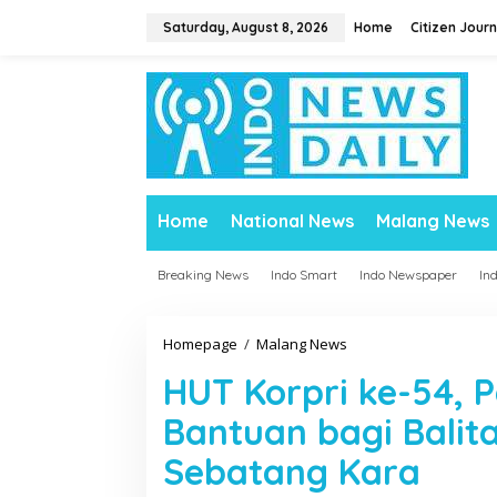
S
Saturday, August 8, 2026
Home
Citizen Journ
k
i
p
t
o
c
o
n
t
Home
National News
Malang News
e
n
t
Breaking News
Indo Smart
Indo Newspaper
In
Homepage
/
Malang News
H
U
HUT Korpri ke-54, 
T
K
Bantuan bagi Balit
o
r
Sebatang Kara
p