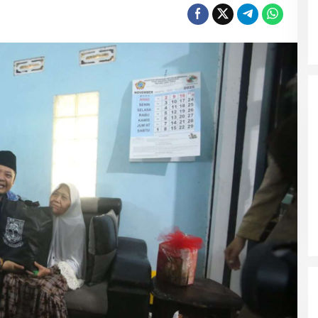
Wali Kota Malang Himbau
Masyarakat Tidak Panic Buying
Jelang Lebaran
Polres Ngawi Ungkap Peredaran
Okerbaya Amankan 2 Tersangka