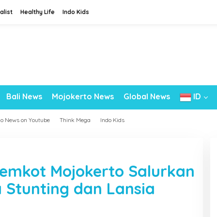
alist
Healthy Life
Indo Kids
Bali News
Mojokerto News
Global News
ID
do News on Youtube
Think Mega
Indo Kids
Pemkot Mojokerto Salurkan
a Stunting dan Lansia