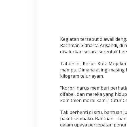
i
t
a
S
t
u
n
Kegiatan tersebut diawali deng
t
Rachman Sidharta Arisandi, di 
i
disalurkan secara serentak be
n
g
Tahun ini, Korpri Kota Mojoker
d
mampu. Dimana asing-masing b
a
kilogram telur ayam.
n
L
a
“Korpri harus memberi perhatia
n
difabel, dan mereka yang hidup 
s
komitmen moral kami,” tutur Ca
i
a
Tak berhenti di situ, bantuan 
S
paket sembako. Bantuan – ban
e
dalam upaya percepatan penuru
b