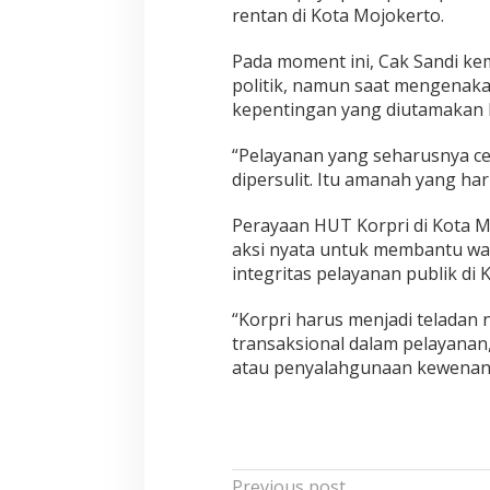
rentan di Kota Mojokerto.
a
t
Pada moment ini, Cak Sandi ke
a
politik, namun saat mengenaka
n
kepentingan yang diutamakan 
g
K
a
“Pelayanan yang seharusnya ce
r
dipersulit. Itu amanah yang har
a
Perayaan HUT Korpri di Kota M
aksi nyata untuk membantu w
integritas pelayanan publik di 
“Korpri harus menjadi teladan n
transaksional dalam pelayanan, 
atau penyalahgunaan kewenan
Previous post