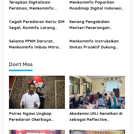
Digital
Terapkan Digitalisasi
Menkominfo Paparkan
a
Perizinan, Menkominfo:
Roadmap Digital Indonesia
t
Tahun 2020 PNBP Capai Rp
dalam ATxSG
25,5 T
i
Cegah Peredaran Kartu SIM
Kenang Pengabdian
Ilegal, Kominfo Larang
Menteri Penerangan
o
Penjualan dalam Keadaan
Harmoko, Menkominfo:
n
Aktif
Terima Kasih atas Karya
Selama PPKM Darurat,
Menkominfo Instruksikan
dan Dedikasinya untuk
Menkominfo Imbau Mitra
Sivitas Proaktif Dukung
Indonesia
Kerja Berikan Layanan
Penerapan Kebijakan PPKM
Optimal
Darurat Jawa Bali
Don't Miss
Polres Ngawi Ungkap
Akademisi UNJ Kenalkan AI
Peredaran Okerbaya
sebagai Reflective
Amankan 2 Tersangka
Feedback Tool untuk Guru
SD Kota Depok