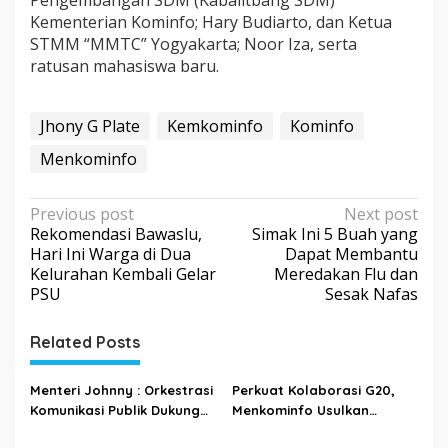
Pengembangan SDM (Kabalitbang SDM)
Kementerian Kominfo; Hary Budiarto, dan Ketua
STMM “MMTC” Yogyakarta; Noor Iza, serta
ratusan mahasiswa baru.
Jhony G Plate
Kemkominfo
Kominfo
Menkominfo
P
Previous post
Next post
Rekomendasi Bawaslu,
Simak Ini 5 Buah yang
o
Hari Ini Warga di Dua
Dapat Membantu
s
Kelurahan Kembali Gelar
Meredakan Flu dan
PSU
Sesak Nafas
t
n
Related Posts
a
v
Menteri Johnny : Orkestrasi
Perkuat Kolaborasi G20,
i
Komunikasi Publik Dukung
Menkominfo Usulkan
Penanganan Pandemi
Kelompok Kerja Ekonomi
g