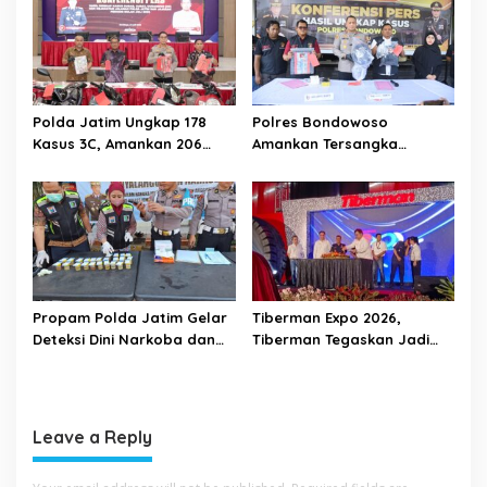
Polda Jatim Ungkap 178
Polres Bondowoso
Kasus 3C, Amankan 206
Amankan Tersangka
Tersangka Selama Juli 2026
Percobaan Pembobolan
ATM dan Pencurian di Tiga
Lokasi
Propam Polda Jatim Gelar
Tiberman Expo 2026,
Deteksi Dini Narkoba dan
Tiberman Tegaskan Jadi
Judi Online di Polres
Supermarket Ban dan Velg
Jember
Terlengkap di Indonesia
Leave a Reply