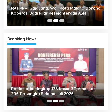
k
RAT KPRI Gajayana, Wali Kota Malang Dorong
A
Koperasi Jadi Pilar Kesejahteraan ASN
2
Breaking News
Polda Jatim Ungkap 178 Kasus 3C, Amankan
P
206 Tersangka Selama Juli 2026
P
T