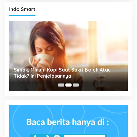
Indo Smart
Simak, Minum Kopi Saat Sakit Boleh Atau
P
ta
Tidak? Ini Penjelasannya
M
P