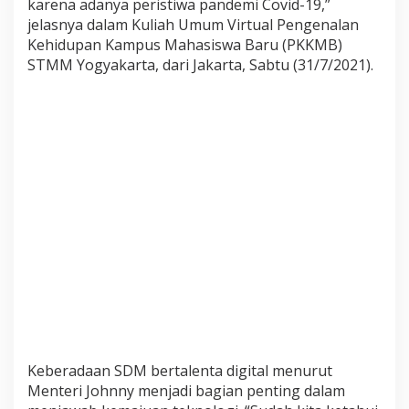
karena adanya peristiwa pandemi Covid-19,”
a
jelasnya dalam Kuliah Umum Virtual Pengenalan
r
Kehidupan Kampus Mahasiswa Baru (PKKMB)
t
STMM Yogyakarta, dari Jakarta, Sabtu (31/7/2021).
a
S
i
a
p
k
a
n
S
D
M
B
e
r
t
a
l
Keberadaan SDM bertalenta digital menurut
e
Menteri Johnny menjadi bagian penting dalam
n