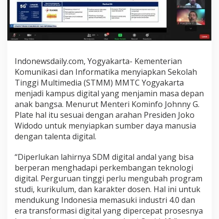
l
,
M
e
n
k
Indonewsdaily.com, Yogyakarta- Kementerian
o
Komunikasi dan Informatika menyiapkan Sekolah
m
i
Tinggi Multimedia (STMM) MMTC Yogyakarta
n
menjadi kampus digital yang menjamin masa depan
f
anak bangsa. Menurut Menteri Kominfo Johnny G.
o
Plate hal itu sesuai dengan arahan Presiden Joko
:
Widodo untuk menyiapkan sumber daya manusia
S
dengan talenta digital.
T
M
“Diperlukan lahirnya SDM digital andal yang bisa
M
berperan menghadapi perkembangan teknologi
Y
digital. Perguruan tinggi perlu mengubah program
o
studi, kurikulum, dan karakter dosen. Hal ini untuk
g
y
mendukung Indonesia memasuki industri 4.0 dan
a
era transformasi digital yang dipercepat prosesnya
k