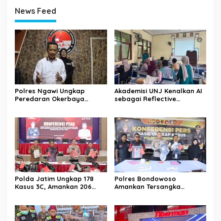
News Feed
Polres Ngawi Ungkap
Akademisi UNJ Kenalkan AI
Peredaran Okerbaya
sebagai Reflective
Amankan 2 Tersangka
Feedback Tool untuk Guru
SD Kota Depok
Polda Jatim Ungkap 178
Polres Bondowoso
Kasus 3C, Amankan 206
Amankan Tersangka
Tersangka Selama Juli 2026
Percobaan Pembobolan
ATM dan Pencurian di Tiga
Lokasi