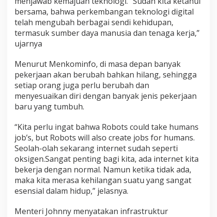
menjawab kemajuan teknologi. “Sudah kita ketahui
t
bersama, bahwa perkembangan teknologi digital
a
telah mengubah berbagai sendi kehidupan,
D
termasuk sumber daya manusia dan tenaga kerja,”
i
ujarnya
g
i
Menurut Menkominfo, di masa depan banyak
t
a
pekerjaan akan berubah bahkan hilang, sehingga
l
setiap orang juga perlu berubah dan
menyesuaikan diri dengan banyak jenis pekerjaan
baru yang tumbuh.
“Kita perlu ingat bahwa Robots could take humans
job’s, but Robots will also create jobs for humans.
Seolah-olah sekarang internet sudah seperti
oksigen.Sangat penting bagi kita, ada internet kita
bekerja dengan normal. Namun ketika tidak ada,
maka kita merasa kehilangan suatu yang sangat
esensial dalam hidup,” jelasnya.
Menteri Johnny menyatakan infrastruktur