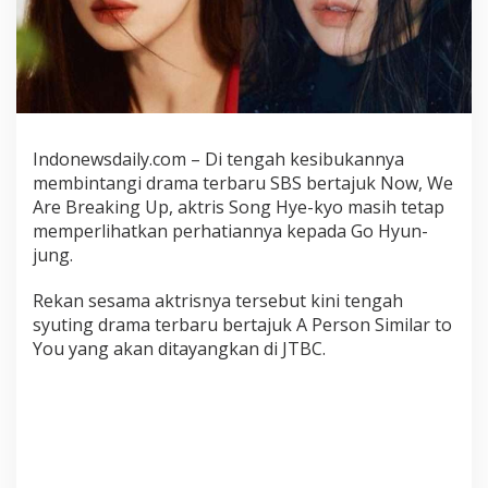
S
a
t
u
T
r
u
Indonewsdaily.com – Di tengah kesibukannya
k
membintangi drama terbaru SBS bertajuk Now, We
K
o
Are Breaking Up, aktris Song Hye-kyo masih tetap
p
memperlihatkan perhatiannya kepada Go Hyun-
i
jung.
k
e
Rekan sesama aktrisnya tersebut kini tengah
L
syuting drama terbaru bertajuk A Person Similar to
o
You yang akan ditayangkan di JTBC.
k
a
s
i
S
y
u