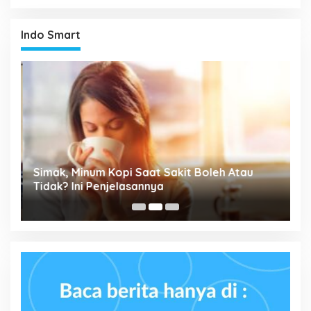
Indo Smart
P
Simak, Minum Kopi Saat Sakit Boleh Atau
M
ta
Tidak? Ini Penjelasannya
P