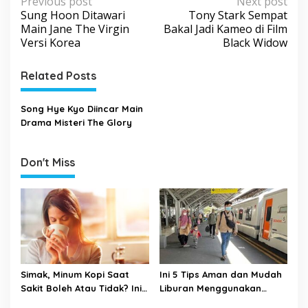
P
Previous post
Next post
Sung Hoon Ditawari
Tony Stark Sempat
o
Main Jane The Virgin
Bakal Jadi Kameo di Film
s
Versi Korea
Black Widow
t
Related Posts
n
a
Song Hye Kyo Diincar Main
v
Drama Misteri The Glory
i
g
Don't Miss
a
t
i
o
n
Simak, Minum Kopi Saat
Ini 5 Tips Aman dan Mudah
Sakit Boleh Atau Tidak? Ini
Liburan Menggunakan
Penjelasannya
Kereta Api