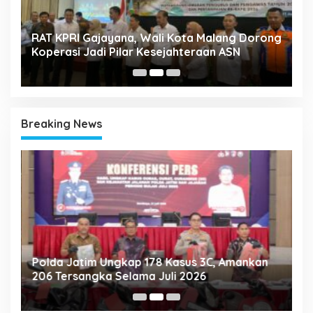
k
RAT KPRI Gajayana, Wali Kota Malang Dorong
A
Koperasi Jadi Pilar Kesejahteraan ASN
2
Breaking News
Polda Jatim Ungkap 178 Kasus 3C, Amankan
P
206 Tersangka Selama Juli 2026
P
T