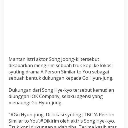
t
i
n
g
G
o
H
y
u
n
Mantan istri aktor Song Joong-ki tersebut
-
dikabarkan mengirim sebuah truk kopi ke lokasi
j
syuting drama A Person Similar to You sebagai
u
sebuah bentuk dukungan kepada Go Hyun-jung.
n
g
Dukungan dari Song Hye-kyo tersebut kemudian
diunggah IOK Company, selaku agensi yang
menaungi Go Hyun-jung.
“#Go Hyun-jung. Di lokasi syuting JTBC ‘A Person
Similar to You’.#Dikirim oleh aktris Song Hye-kyo.
Truk kopi dukungan sudah tiba. Terima kasih atas