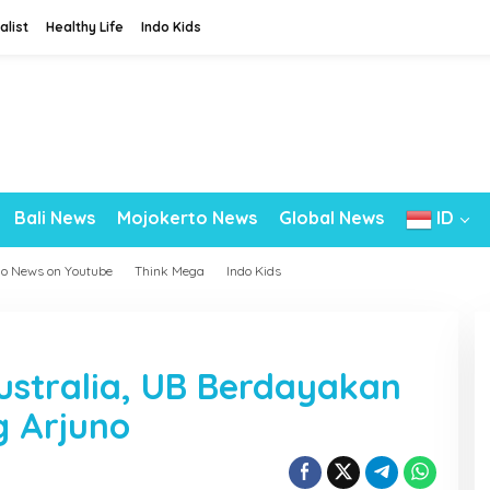
alist
Healthy Life
Indo Kids
Bali News
Mojokerto News
Global News
ID
do News on Youtube
Think Mega
Indo Kids
ustralia, UB Berdayakan
 Arjuno