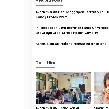
t
Related Posts
n
a
Akademisi UB Beri Tanggapan Terkait Viral D
Candy Protes PPKM
v
i
Ini Terobosan Lima Inovator Muda Universita
g
Brawijaya Atasi Stress Pasien Covid-19
a
Keren, Fisip UB Malang Menuju Internasionali
t
i
o
Don't Miss
n
Akademisi UNJ Kenalkan AI
Simak, M