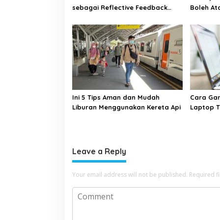
sebagai Reflective Feedback
Boleh Ata
Tool untuk Guru SD Kota Depok
Penjelas
Ini 5 Tips Aman dan Mudah
Cara Gam
Liburan Menggunakan Kereta Api
Laptop T
Leave a Reply
Your email address will not be published.
Required f