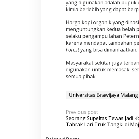
yang digunakan adalah pupuk
kimia berlebih yang dapat ber
Harga kopi organik yang dihas
menguntungkan kedua belah pi
selaku pengampu lahan Peterna
karena mendapat tambahan peng
Forest
yang bisa dimanfaatkan.
Masyarakat sekitar juga terba
digunakan untuk memasak, seh
semua pihak.
Universitas Brawijaya Malang
P
Previous post
Seorang Supeltas Tewas Jadi 
o
Tabrak Lari Truk Tangki di Mo
s