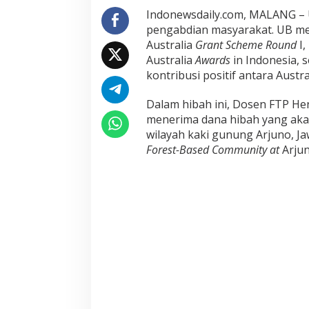
a
Indonewsdaily.com, MALANG – U
y
pengabdian masyarakat. UB mel
a
Australia
Grant Scheme Round
I,
k
Australia
Awards
in Indonesia,
a
kontribusi positif antara Austra
n
M
Dalam hibah ini, Dosen FTP He
a
menerima dana hibah yang ak
s
wilayah kaki gunung Arjuno, J
y
a
Forest-Based Community at
Arju
r
a
k
a
t
G
u
n
u
n
g