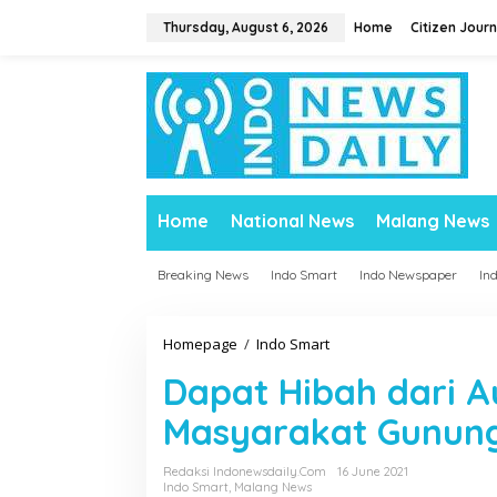
S
Thursday, August 6, 2026
Home
Citizen Journ
k
i
p
t
o
c
o
n
t
Home
National News
Malang News
e
n
t
Breaking News
Indo Smart
Indo Newspaper
In
Homepage
/
Indo Smart
D
a
Dapat Hibah dari A
p
a
Masyarakat Gunung
t
H
Redaksi Indonewsdaily.com
16 June 2021
i
Indo Smart
,
Malang News