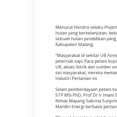
A
r
j
u
n
Menurut Hendrix selaku
Projec
o
hutan yang berkelanjutan, bek
sebuah hutan pendidikan yang 
Kabupaten Malang.
“Masyarakat di sekitar UB
Fores
peternak sapi. Para petani kopi
UB, akses listrik dan sumber en
sisi masyarakat, mereka mema
Industri Pertanian ini.
Selain pemberdayaan petani kop
STP MSi PhD, Prof Dr Ir Imam 
Nimas Mayang Sabrina Sunyot
Mandiri Energi berbasis perta