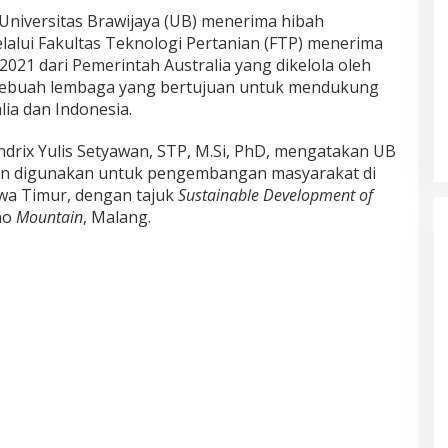
niversitas Brawijaya (UB) menerima hibah
alui Fakultas Teknologi Pertanian (FTP) menerima
 2021 dari Pemerintah Australia yang dikelola oleh
 sebuah lembaga yang bertujuan untuk mendukung
Akademisi UNJ Kenalkan AI
lia dan Indonesia.
sebagai Reflective Feedback Tool
untuk Guru SD Kota Depok
ndrix Yulis Setyawan, STP, M.Si, PhD, mengatakan UB
an digunakan untuk pengembangan masyarakat di
awa Timur, dengan tajuk
Sustainable Development of
no
Mountain
, Malang.