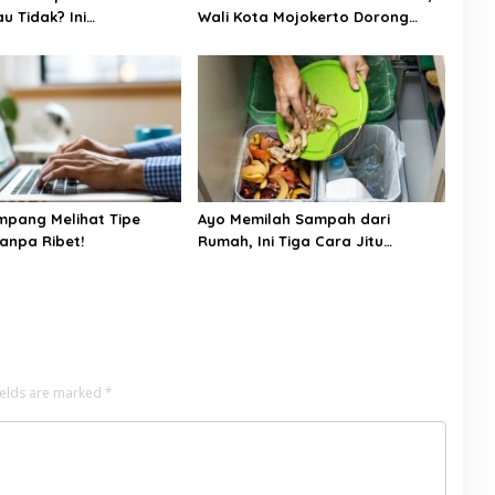
u Tidak? Ini
Wali Kota Mojokerto Dorong
annya
Generasi Berprestasi Raih
Pendidikan Tinggi
pang Melihat Tipe
Ayo Memilah Sampah dari
anpa Ribet!
Rumah, Ini Tiga Cara Jitu
Mengelola Sampah di Rumah
ields are marked
*