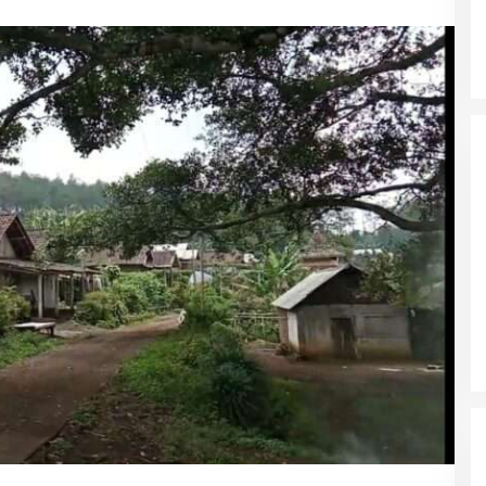
Wali Kota Malang Himbau
Masyarakat Tidak Panic Buying
Jelang Lebaran
Polres Ngawi Ungkap Peredaran
Okerbaya Amankan 2 Tersangka