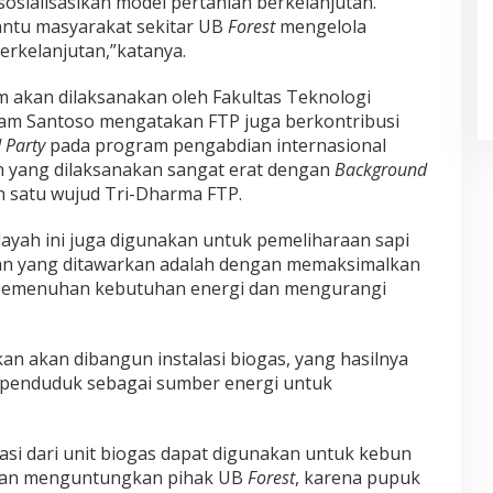
sosialisasikan model pertanian berkelanjutan.
ntu masyarakat sekitar UB
Forest
mengelola
erkelanjutan,”katanya.
 akan dilaksanakan oleh Fakultas Teknologi
mam Santoso mengatakan FTP juga berkontribusi
 Party
pada program pengabdian internasional
an yang dilaksanakan sangat erat dengan
Background
h satu wujud Tri-Dharma FTP.
ilayah ini juga digunakan untuk pemeliharaan sapi
tan yang ditawarkan adalah dengan memaksimalkan
 pemenuhan kebutuhan energi dan mengurangi
kan akan dibangun instalasi biogas, yang hasilnya
h penduduk sebagai sumber energi untuk
si dari unit biogas dapat digunakan untuk kebun
akan menguntungkan pihak UB
Forest
, karena pupuk