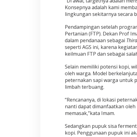
“Di awal, targetnya adalah men
Konsepnya adalah kami memba
lingkungan sekitarnya secara b
Pendampingan setelah program
Pertanian (FTP). Dekan Prof I
dalam pendanaan sebagai
Third
seperti AGS ini, karena kegiat
keilmuan FTP dan sebagai sala
Selain memiliki potensi kopi, w
oleh warga. Model berkelanju
peternakan sapi warga untuk
limbah terbuang.
“Rencananya, di lokasi peterna
nanti dapat dimanfaatkan ole
memasak,”kata Imam.
Sedangkan pupuk sisa fermenta
kopi. Penggunaan pupuk ini 