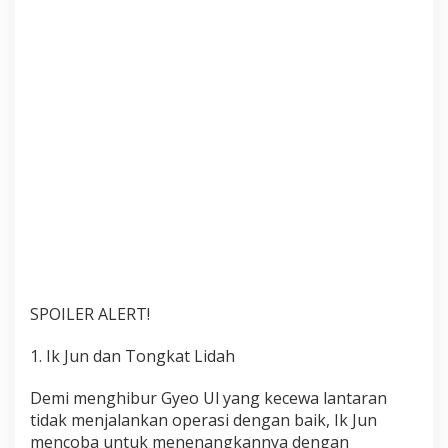
t
2
E
p
i
s
o
d
e
6
SPOILER ALERT!
1. Ik Jun dan Tongkat Lidah
Demi menghibur Gyeo Ul yang kecewa lantaran
tidak menjalankan operasi dengan baik, Ik Jun
mencoba untuk menenangkannya dengan