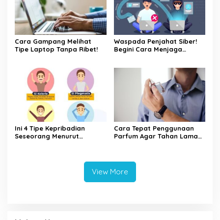
Cara Gampang Melihat
Waspada Penjahat Siber!
Tipe Laptop Tanpa Ribet!
Begini Cara Menjaga
Keamanan Kata Sandi Anda
Ini 4 Tipe Kepribadian
Cara Tepat Penggunaan
Seseorang Menurut
Parfum Agar Tahan Lama
Psikologi, Kamu yang
Seharian
Mana?
View More