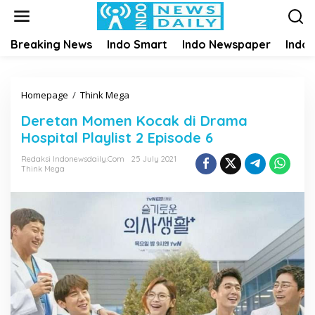
S
k
i
Breaking News
Indo Smart
Indo Newspaper
Indo
p
t
o
c
Homepage
/
Think Mega
D
o
e
n
Deretan Momen Kocak di Drama
r
t
Hospital Playlist 2 Episode 6
e
e
t
n
Redaksi Indonewsdaily.com
25 July 2021
a
Think Mega
t
n
M
o
m
e
n
K
o
c
a