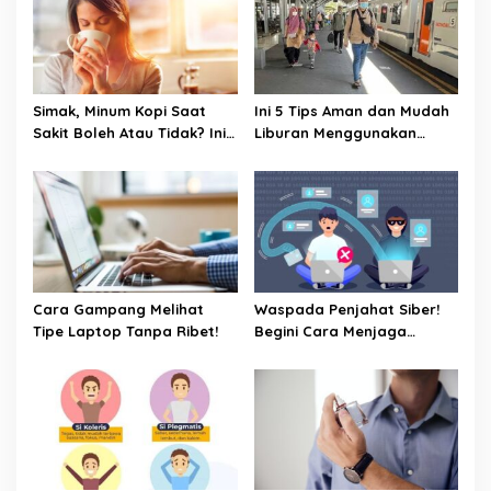
o
n
Simak, Minum Kopi Saat
Ini 5 Tips Aman dan Mudah
Sakit Boleh Atau Tidak? Ini
Liburan Menggunakan
Penjelasannya
Kereta Api
Cara Gampang Melihat
Waspada Penjahat Siber!
Tipe Laptop Tanpa Ribet!
Begini Cara Menjaga
Keamanan Kata Sandi Anda