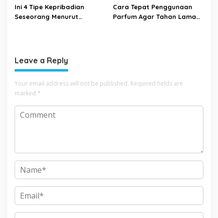
Ini 4 Tipe Kepribadian
Cara Tepat Penggunaan
Seseorang Menurut
Parfum Agar Tahan Lama
Psikologi, Kamu yang
Seharian
Mana?
Leave a Reply
Your email address will not be published.
Required fields are
marked
*