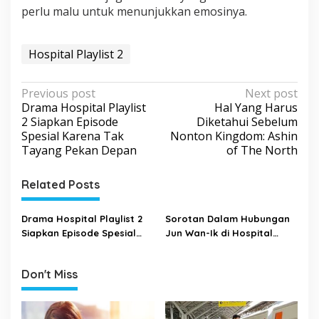
perlu malu untuk menunjukkan emosinya.
Hospital Playlist 2
P
Previous post
Next post
Drama Hospital Playlist
Hal Yang Harus
o
2 Siapkan Episode
Diketahui Sebelum
s
Spesial Karena Tak
Nonton Kingdom: Ashin
Tayang Pekan Depan
of The North
t
n
Related Posts
a
v
Drama Hospital Playlist 2
Sorotan Dalam Hubungan
i
Siapkan Episode Spesial
Jun Wan-Ik di Hospital
Karena Tak Tayang Pekan
Playlist 2 Yang Mulai Goyah
g
Depan
a
Don't Miss
t
i