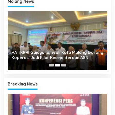
Malang News
k
RAT KPRI Gajayana, Wali Kota Malang Dorong
A
Koperasi Jadi Pilar Kesejahteraan ASN
2
Breaking News