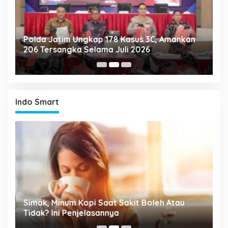
Polda Jatim Ungkap 178 Kasus 3C, Amankan
P
206 Tersangka Selama Juli 2026
P
T
Indo Smart
P
Simak, Minum Kopi Saat Sakit Boleh Atau
M
ta
Tidak? Ini Penjelasannya
P