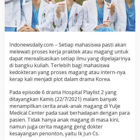
k
d
i
D
r
a
m
Indonewsdaily.com – Setiap mahasiswa pasti akan
a
melewati proses kerja praktek atau magang untuk
H
dapat merealisasikan setiap ilmu yang dipelajarinya
o
s
di bangku kuliah. Terlebih bagi mahasiswa
p
kedokteran yang proses magang atau intern-nya
i
kerap kali menjadi plot dalam drama Korea.
t
a
Pada episode 6 drama Hospital Playlist 2 yang
l
ditayangkan Kamis (22/7/2021) malam banyak
P
menampilkan cerita anak-anak magang di Yulje
l
Medical Center pada saat berhadapan dengan para
a
pasien. Tidak hanya anak magang di masa kini,
y
namun juga cerita magang geng dokter
l
kesayangan penonton, yaitu Ik Jun Cs.
i
s