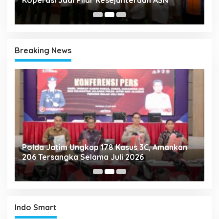
Breaking News
Polda Jatim Ungkap 178 Kasus 3C, Amankan
P
206 Tersangka Selama Juli 2026
P
T
Indo Smart