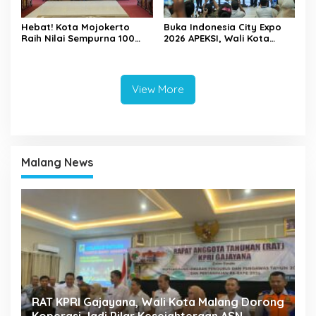
Hebat! Kota Mojokerto
Buka Indonesia City Expo
Raih Nilai Sempurna 100
2026 APEKSI, Wali Kota
Persen dalam Penilaian
Mojokerto Gaungkan
Tindak Lanjut Perbaikan
Semangat Sinergi
Tata Kelola Pemda oleh
Antarkota
KPK
View More
Malang News
k
RAT KPRI Gajayana, Wali Kota Malang Dorong
A
Koperasi Jadi Pilar Kesejahteraan ASN
2