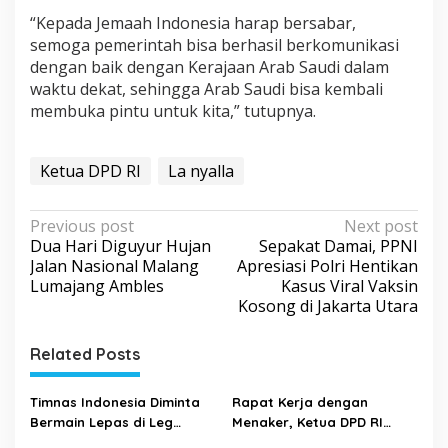
“Kepada Jemaah Indonesia harap bersabar,
semoga pemerintah bisa berhasil berkomunikasi
dengan baik dengan Kerajaan Arab Saudi dalam
waktu dekat, sehingga Arab Saudi bisa kembali
membuka pintu untuk kita,” tutupnya.
Ketua DPD RI
La nyalla
P
Previous post
Next post
Dua Hari Diguyur Hujan
Sepakat Damai, PPNI
o
Jalan Nasional Malang
Apresiasi Polri Hentikan
s
Lumajang Ambles
Kasus Viral Vaksin
Kosong di Jakarta Utara
t
n
Related Posts
a
v
Timnas Indonesia Diminta
Rapat Kerja dengan
i
Bermain Lepas di Leg
Menaker, Ketua DPD RI
Kedua Final Piala AFF 2020
Bahas Penempatan Pekerja