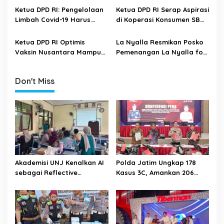
g
Migran
Ketua DPD RI: Pengelolaan
Ketua DPD RI Serap Aspirasi
a
Limbah Covid-19 Harus
di Koperasi Konsumen SBW
t
Maksimal
Malang
i
Ketua DPD RI Optimis
La Nyalla Resmikan Posko
Vaksin Nusantara Mampu
Pemenangan La Nyalla for
o
Atasi Pandemi Covid-19
2024 di Mojokerto Raya
n
Don't Miss
Akademisi UNJ Kenalkan AI
Polda Jatim Ungkap 178
sebagai Reflective
Kasus 3C, Amankan 206
Feedback Tool untuk Guru
Tersangka Selama Juli 2026
SD Kota Depok