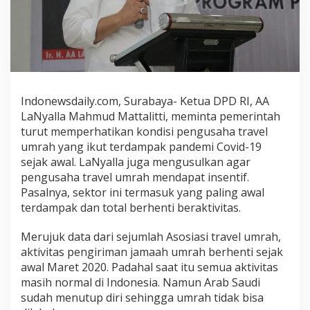
e
m
e
r
i
n
t
Indonewsdaily.com, Surabaya- Ketua DPD RI, AA
a
LaNyalla Mahmud Mattalitti, meminta pemerintah
h
B
turut memperhatikan kondisi pengusaha travel
e
umrah yang ikut terdampak pandemi Covid-19
r
sejak awal. LaNyalla juga mengusulkan agar
i
pengusaha travel umrah mendapat insentif.
I
Pasalnya, sektor ini termasuk yang paling awal
n
terdampak dan total berhenti beraktivitas.
s
e
Merujuk data dari sejumlah Asosiasi travel umrah,
n
aktivitas pengiriman jamaah umrah berhenti sejak
t
awal Maret 2020. Padahal saat itu semua aktivitas
i
masih normal di Indonesia. Namun Arab Saudi
f
k
sudah menutup diri sehingga umrah tidak bisa
e