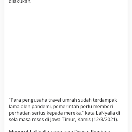
dilakukan.
P
e
n
g
u
s
a
h
a
T
r
a
v
e
l
U
“Para pengusaha travel umrah sudah terdampak
m
lama oleh pandemi, pemerintah perlu memberi
r
a
perhatian serius kepada mereka,” kata LaNyalla di
h
sela masa reses di Jawa Timur, Kamis (12/8/2021).
Menurut LaNyalla, yang juga Dewan Pembina