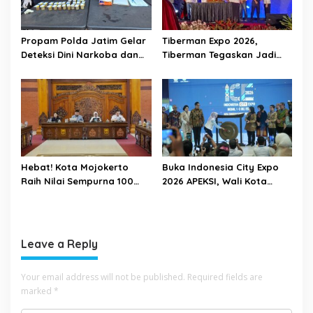
Propam Polda Jatim Gelar
Tiberman Expo 2026,
Deteksi Dini Narkoba dan
Tiberman Tegaskan Jadi
Judi Online di Polres
Supermarket Ban dan Velg
Jember
Terlengkap di Indonesia
Hebat! Kota Mojokerto
Buka Indonesia City Expo
Raih Nilai Sempurna 100
2026 APEKSI, Wali Kota
Persen dalam Penilaian
Mojokerto Gaungkan
Tindak Lanjut Perbaikan
Semangat Sinergi
Tata Kelola Pemda oleh
Antarkota
KPK
Leave a Reply
Your email address will not be published.
Required fields are
marked
*