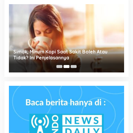
Simak, Minum Kopi Saat Sakit Boleh Atau
P
ta
Tidak? Ini Penjelasannya
M
P