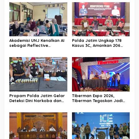
Akademisi UNJ Kenalkan AI
Polda Jatim Ungkap 178
sebagai Reflective
Kasus 3C, Amankan 206
Feedback Tool untuk Guru
Tersangka Selama Juli 2026
SD Kota Depok
Propam Polda Jatim Gelar
Tiberman Expo 2026,
Deteksi Dini Narkoba dan
Tiberman Tegaskan Jadi
Judi Online di Polres
Supermarket Ban dan Velg
Jember
Terlengkap di Indonesia