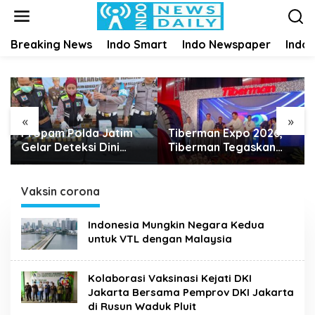
S
k
i
Breaking News
Indo Smart
Indo Newspaper
Indo
p
t
o
c
o
n
«
»
t
Propam Polda Jatim
Tiberman Expo 2026,
e
Gelar Deteksi Dini
Tiberman Tegaskan
n
Narkoba dan Judi
Jadi Supermarket Ban
t
Online di Polres
dan Velg Terlengkap di
Jember
Indonesia
Vaksin corona
Indonesia Mungkin Negara Kedua
untuk VTL dengan Malaysia
Kolaborasi Vaksinasi Kejati DKI
Jakarta Bersama Pemprov DKI Jakarta
di Rusun Waduk Pluit