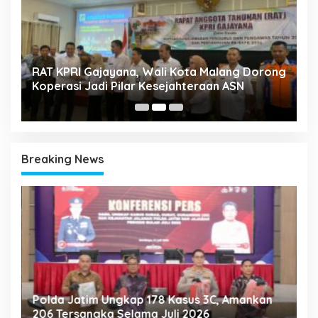
k
RAT KPRI Gajayana, Wali Kota Malang Dorong
A
Koperasi Jadi Pilar Kesejahteraan ASN
2
Breaking News
Polda Jatim Ungkap 178 Kasus 3C, Amankan
P
206 Tersangka Selama Juli 2026
P