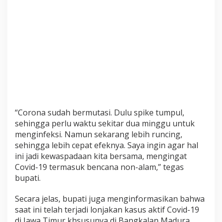
a
s
p
a
d
a
M
u
t
a
s
“Corona sudah bermutasi. Dulu spike tumpul,
i
sehingga perlu waktu sekitar dua minggu untuk
C
menginfeksi. Namun sekarang lebih runcing,
o
sehingga lebih cepat efeknya. Saya ingin agar hal
v
ini jadi kewaspadaan kita bersama, mengingat
i
Covid-19 termasuk bencana non-alam,” tegas
d
bupati.
-
1
Secara jelas, bupati juga menginformasikan bahwa
9
saat ini telah terjadi lonjakan kasus aktif Covid-19
di Jawa Timur khsusunya di Bangkalan Madura.