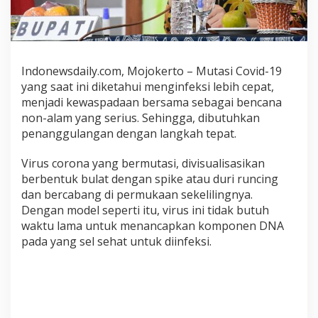
n
g
a
t
k
Indonewsdaily.com, Mojokerto – Mutasi Covid-19
a
yang saat ini diketahui menginfeksi lebih cepat,
n
menjadi kewaspadaan bersama sebagai bencana
M
non-alam yang serius. Sehingga, dibutuhkan
a
penanggulangan dengan langkah tepat.
s
y
a
Virus corona yang bermutasi, divisualisasikan
r
berbentuk bulat dengan spike atau duri runcing
a
dan bercabang di permukaan sekelilingnya.
k
Dengan model seperti itu, virus ini tidak butuh
a
waktu lama untuk menancapkan komponen DNA
t
pada yang sel sehat untuk diinfeksi.
U
n
t
u
k
W