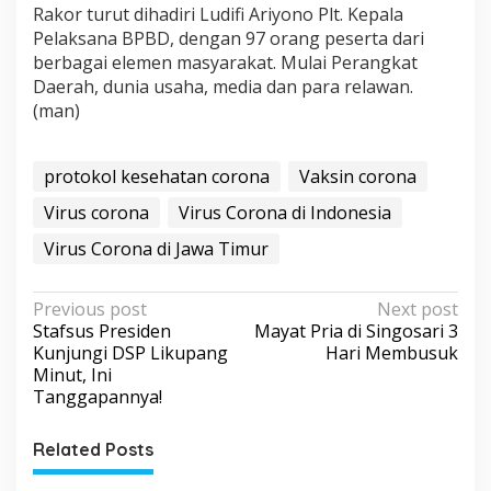
Rakor turut dihadiri Ludifi Ariyono Plt. Kepala
Pelaksana BPBD, dengan 97 orang peserta dari
berbagai elemen masyarakat. Mulai Perangkat
Daerah, dunia usaha, media dan para relawan.
(man)
protokol kesehatan corona
Vaksin corona
Virus corona
Virus Corona di Indonesia
Virus Corona di Jawa Timur
P
Previous post
Next post
Stafsus Presiden
Mayat Pria di Singosari 3
o
Kunjungi DSP Likupang
Hari Membusuk
s
Minut, Ini
Tanggapannya!
t
n
Related Posts
a