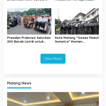
2026
Perkuat Sinergi dan
Pemetaan Kamtibmas
Presiden Prabowo Salurkan
Kota Malang “Gowes Peduli
200 Becak Listrik untuk
Sumatra” Momen
Warga Kota Malang
Bersepeda Sambil Berbagi
View More
Malang News