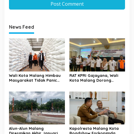
News Feed
Wali Kota Malang Himbau
RAT KPRI Gajayana, Wali
Masyarakat Tidak Panic
Kota Malang Dorong
Buying Jelang Lebaran
Koperasi Jadi Pilar
Kesejahteraan ASN
Alun-Alun Malang
Kapolresta Malang Kota
Diresmikan Akhir Januari
Roadshow Forkopimda,