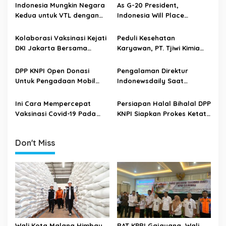
v
Indonesia Mungkin Negara
As G-20 President,
i
Kedua untuk VTL dengan
Indonesia Will Place
Malaysia
Covid19 Recovery On Next
g
Year’s Agenda
Kolaborasi Vaksinasi Kejati
Peduli Kesehatan
a
DKI Jakarta Bersama
Karyawan, PT. Tjiwi Kimia
t
Pemprov DKI Jakarta di
Jadi Pioner Gelar Vaksin
Rusun Waduk Pluit
Gotong Royong
i
DPP KNPI Open Donasi
Pengalaman Direktur
Untuk Pengadaan Mobil
Indonewsdaily Saat
o
Ambulans Darurat Covid-19
Terpapar Corona, “Siapkan
n
Tabung Oksigen Saat Tahu
Ini Cara Mempercepat
Persiapan Halal Bihalal DPP
Kalian Terpapar”
Vaksinasi Covid-19 Pada
KNPI Siapkan Prokes Ketat,
Lansia di Mojokerto
Sinar UV Hingga Swab Test
Antigen
Don't Miss
Wali Kota Malang Himbau
RAT KPRI Gajayana, Wali