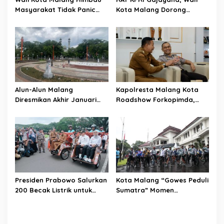
Masyarakat Tidak Panic
Kota Malang Dorong
Buying Jelang Lebaran
Koperasi Jadi Pilar
Kesejahteraan ASN
Alun-Alun Malang
Kapolresta Malang Kota
Diresmikan Akhir Januari
Roadshow Forkopimda,
2026
Perkuat Sinergi dan
Pemetaan Kamtibmas
Presiden Prabowo Salurkan
Kota Malang “Gowes Peduli
200 Becak Listrik untuk
Sumatra” Momen
Warga Kota Malang
Bersepeda Sambil Berbagi