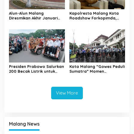
Alun-Alun Malang
Kapolresta Malang Kota
Diresmikan Akhir Januari
Roadshow Forkopimda,
2026
Perkuat Sinergi dan
Pemetaan Kamtibmas
Presiden Prabowo Salurkan
Kota Malang “Gowes Peduli
200 Becak Listrik untuk
Sumatra” Momen
Warga Kota Malang
Bersepeda Sambil Berbagi
View More
Malang News