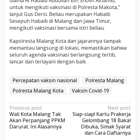
ulama Al Habaib Abdullah Bin Sholih Alhamid,
a
untuk mengikuti vaksinasi di Polresta Makota,”
r
lanjut Gus Dersi. Beliau merupakan Habaib
P
Sesepuh Habaib di Malang dan Jawa Timur,
o
mengikuti vaksinasi bersama istri beliau.
l
r
Kapolresta Malang Kota dan jajarannya tampak
e
s
memantau langsung di lokasi, memastikan bahwa
t
seluruh agenda vaksinasi berlangsung tertib,
a
lancar dan terlayani dengan baik.
M
a
k
Percepatan vaksin nasional
Polresta Malang
o
Polresta Malang Kota
Vaksin Covid-19
t
a
P
Previous post
Next post
Wali Kota Malang Tak
Siap-siap! Kartu Prakerja
o
Akan Perpanjang PPKM
Gelombang 18 Bakal
s
Darurat. Ini Alasannya
Dibuka, Simak Syarat
dan Cara Daftarnya
t