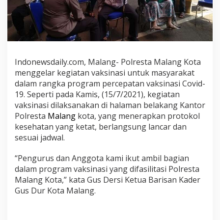
t
a
M
a
l
a
Indonewsdaily.com, Malang- Polresta Malang Kota
n
menggelar kegiatan vaksinasi untuk masyarakat
g
I
dalam rangka program percepatan vaksinasi Covid-
k
19. Seperti pada Kamis, (15/7/2021), kegiatan
u
vaksinasi dilaksanakan di halaman belakang Kantor
t
Polresta
Malang
kota, yang menerapkan protokol
i
kesehatan yang ketat, berlangsung lancar dan
D
sesuai jadwal.
u
k
“Pengurus dan Anggota kami ikut ambil bagian
u
dalam program vaksinasi yang difasilitasi Polresta
n
Malang Kota,” kata Gus Dersi Ketua Barisan Kader
g
Gus Dur Kota Malang.
V
a
k
s