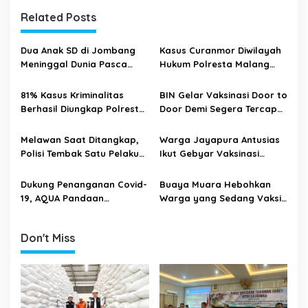
n
Related Posts
a
v
Dua Anak SD di Jombang
Kasus Curanmor Diwilayah
i
Meninggal Dunia Pasca
Hukum Polresta Malang
Vaksin Covid-19
Kota Mendominasi
g
Dibanding Kasus Kriminal
81% Kasus Kriminalitas
BIN Gelar Vaksinasi Door to
a
Lainnya
Berhasil Diungkap Polresta
Door Demi Segera Tercapai
t
Malang Kota Selama Tahun
Herd Immunity
2021
i
Melawan Saat Ditangkap,
Warga Jayapura Antusias
Polisi Tembak Satu Pelaku
Ikut Gebyar Vaksinasi
o
Ranmor Bersenjata Air
Covid-19
n
Shoft Gun
Dukung Penanganan Covid-
Buaya Muara Hebohkan
19, AQUA Pandaan
Warga yang Sedang Vaksin
Sumbangkan Ventilator
Covid-19 di Tuban
Don't Miss