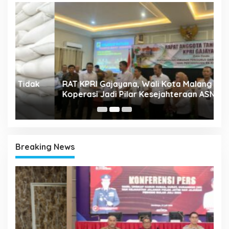
A
k
RAT KPRI Gajayana, Wali Kota Malang Dorong
2
Koperasi Jadi Pilar Kesejahteraan ASN
Breaking News