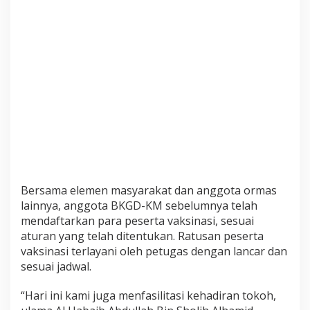
i
n
a
s
i
N
a
s
i
o
n
a
l
Bersama elemen masyarakat dan anggota ormas
y
lainnya, anggota BKGD-KM sebelumnya telah
a
mendaftarkan para peserta vaksinasi, sesuai
n
g
aturan yang telah ditentukan. Ratusan peserta
D
vaksinasi terlayani oleh petugas dengan lancar dan
i
sesuai jadwal.
g
e
“Hari ini kami juga menfasilitasi kehadiran tokoh,
l