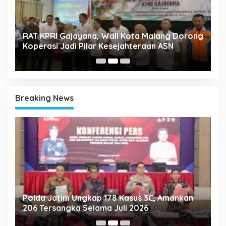
k
RAT KPRI Gajayana, Wali Kota Malang Dorong
A
Koperasi Jadi Pilar Kesejahteraan ASN
2
Breaking News
Polda Jatim Ungkap 178 Kasus 3C, Amankan
P
206 Tersangka Selama Juli 2026
P
T