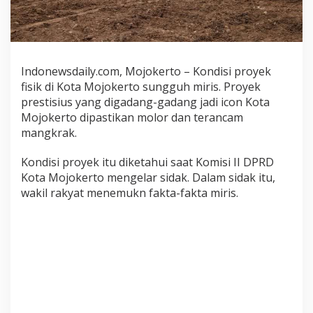
o
t
a
M
o
Indonewsdaily.com, Mojokerto – Kondisi proyek
j
fisik di Kota Mojokerto sungguh miris. Proyek
o
prestisius yang digadang-gadang jadi icon Kota
k
Mojokerto dipastikan molor dan terancam
e
r
mangkrak.
t
o
Kondisi proyek itu diketahui saat Komisi II DPRD
D
Kota Mojokerto mengelar sidak. Dalam sidak itu,
i
wakil rakyat menemukn fakta-fakta miris.
p
a
s
t
i
k
a
n
M