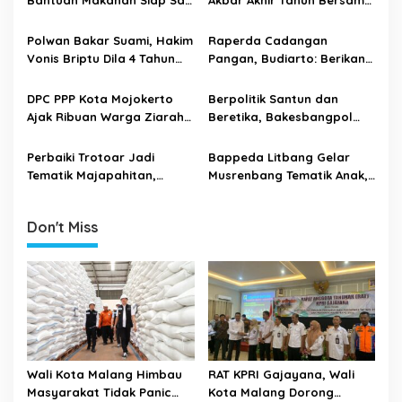
i
Bantuan Makanan Siap Saji
Akbar Akhir Tahun Bersama
untuk Korban Bencana di
Gus Iqdam di Kota
g
Sumatra
Mojokerto
Polwan Bakar Suami, Hakim
Raperda Cadangan
a
Vonis Briptu Dila 4 Tahun
Pangan, Budiarto: Berikan
t
Penjara
DPKP Keleluasaan Olah
Aset Pertanian
i
DPC PPP Kota Mojokerto
Berpolitik Santun dan
Ajak Ribuan Warga Ziarah
Beretika, Bakesbangpol
o
Wali dengan 17 Bus
Kota Mojokerto Gelar
n
Sarasehan Budaya Politik
Perbaiki Trotoar Jadi
Bappeda Litbang Gelar
Tematik Majapahitan,
Musrenbang Tematik Anak,
DPUPR Alokasikan Rp 2,1
Perempuan dan Tematik
miliar
Disabilitas
Don't Miss
Wali Kota Malang Himbau
RAT KPRI Gajayana, Wali
Masyarakat Tidak Panic
Kota Malang Dorong