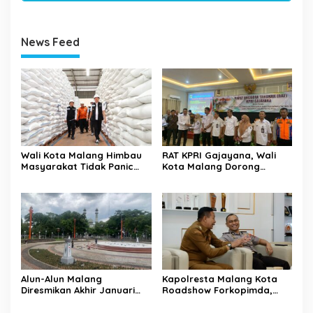
News Feed
Wali Kota Malang Himbau
RAT KPRI Gajayana, Wali
Masyarakat Tidak Panic
Kota Malang Dorong
Buying Jelang Lebaran
Koperasi Jadi Pilar
Kesejahteraan ASN
Alun-Alun Malang
Kapolresta Malang Kota
Diresmikan Akhir Januari
Roadshow Forkopimda,
2026
Perkuat Sinergi dan
Pemetaan Kamtibmas