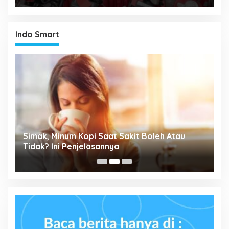
Indo Smart
Simak, Minum Kopi Saat Sakit Boleh Atau
P
ta
Tidak? Ini Penjelasannya
M
P