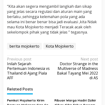
“Kita akan segera mengambil langkah dan sikap
yang jelas secara regulasi dan aturan main yang
berlaku ,sehingga kelemahan pola yang ada
selama ini benar benar bisa jadi evaluasi ,kita Ndak
mau Kota Mojokerto menjadi Teracak acak oleh
sekelompok pihak yang tidak jelas ” tegasnya.
berita mojokerto
Kota Mojokerto
P
Previous post
Next post
Inilah Sejarah
Doctor Strange in the
o
Pertemuan Indonesia vs
Multiverse of Madness
s
Thailand di Ajang Piala
Bakal Tayang Mei 2022
AFF
di AS
t
n
Related Posts
a
v
Pemkot Mojokerto Kirim
Ribuan Warga Hadiri Dzikir