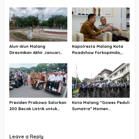
Buying Jelang Lebaran
Koperasi Jadi Pilar
Kesejahteraan ASN
Alun-Alun Malang
Kapolresta Malang Kota
Diresmikan Akhir Januari
Roadshow Forkopimda,
2026
Perkuat Sinergi dan
Pemetaan Kamtibmas
Presiden Prabowo Salurkan
Kota Malang “Gowes Peduli
200 Becak Listrik untuk
Sumatra” Momen
Warga Kota Malang
Bersepeda Sambil Berbagi
Leave a Reply