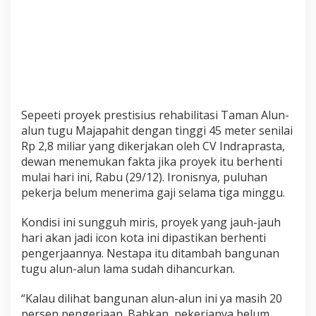
a
n
g
k
r
a
k
Sepeeti proyek prestisius rehabilitasi Taman Alun-
alun tugu Majapahit dengan tinggi 45 meter senilai
Rp 2,8 miliar yang dikerjakan oleh CV Indraprasta,
dewan menemukan fakta jika proyek itu berhenti
mulai hari ini, Rabu (29/12). Ironisnya, puluhan
pekerja belum menerima gaji selama tiga minggu.
Kondisi ini sungguh miris, proyek yang jauh-jauh
hari akan jadi icon kota ini dipastikan berhenti
pengerjaannya. Nestapa itu ditambah bangunan
tugu alun-alun lama sudah dihancurkan.
“Kalau dilihat bangunan alun-alun ini ya masih 20
persen pengerjaan. Bahkan, pekerjanya belum