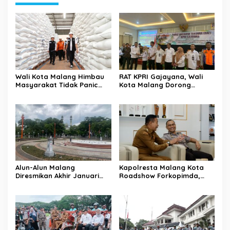
Wali Kota Malang Himbau
RAT KPRI Gajayana, Wali
Masyarakat Tidak Panic
Kota Malang Dorong
Buying Jelang Lebaran
Koperasi Jadi Pilar
Kesejahteraan ASN
Alun-Alun Malang
Kapolresta Malang Kota
Diresmikan Akhir Januari
Roadshow Forkopimda,
2026
Perkuat Sinergi dan
Pemetaan Kamtibmas