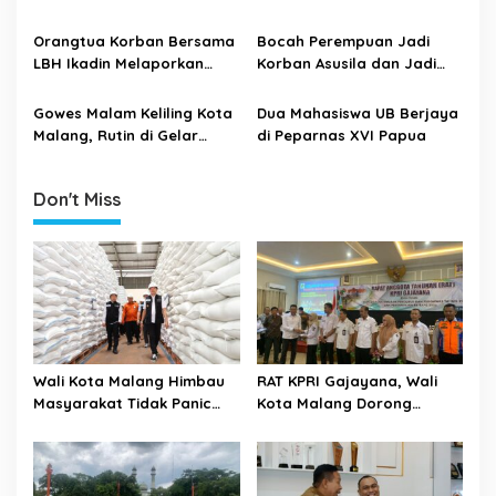
a
Penganiayaan
Panti Asuhan yang Disiksa,
Kota Cup Tahun 2021 Resmi
t
Sudah Periksa Para Saksi
di Buka
Orangtua Korban Bersama
Bocah Perempuan Jadi
dan Korban
i
LBH Ikadin Melaporkan
Korban Asusila dan Jadi
Kasus Penganiayaan dan
Korban Penyiksaan 8 Orang
o
Pencabulan ke Polresta
Gowes Malam Keliling Kota
Dua Mahasiswa UB Berjaya
n
Malang Kota
Malang, Rutin di Gelar
di Peparnas XVI Papua
Pedal Malam Official
Don't Miss
Wali Kota Malang Himbau
RAT KPRI Gajayana, Wali
Masyarakat Tidak Panic
Kota Malang Dorong
Buying Jelang Lebaran
Koperasi Jadi Pilar
Kesejahteraan ASN