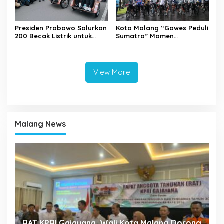
Presiden Prabowo Salurkan
Kota Malang “Gowes Peduli
200 Becak Listrik untuk
Sumatra” Momen
Warga Kota Malang
Bersepeda Sambil Berbagi
View More
Malang News
k
RAT KPRI Gajayana, Wali Kota Malang Dorong
A