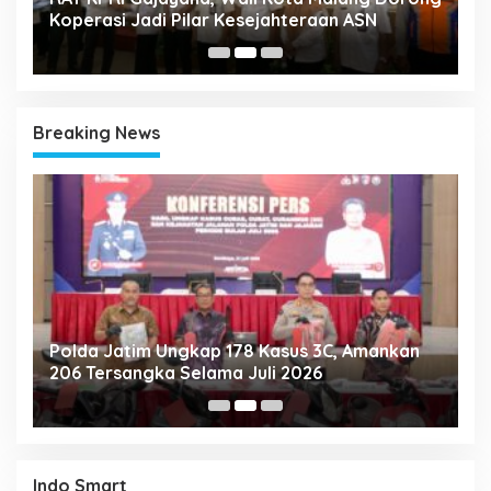
Koperasi Jadi Pilar Kesejahteraan ASN
2
Breaking News
Polda Jatim Ungkap 178 Kasus 3C, Amankan
P
206 Tersangka Selama Juli 2026
P
T
Indo Smart