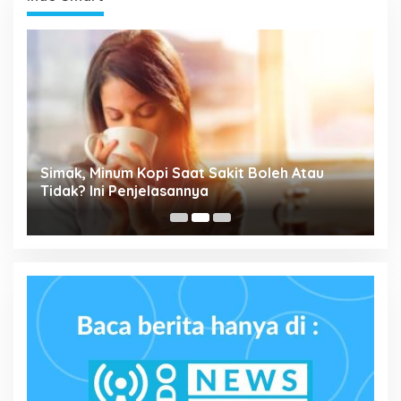
Simak, Minum Kopi Saat Sakit Boleh Atau
P
ta
Tidak? Ini Penjelasannya
M
P