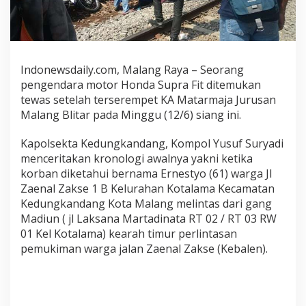
M
a
l
a
n
Indonewsdaily.com, Malang Raya – Seorang
g
pengendara motor Honda Supra Fit ditemukan
T
tewas setelah terserempet KA Matarmaja Jurusan
e
Malang Blitar pada Minggu (12/6) siang ini.
w
a
s
Kapolsekta Kedungkandang, Kompol Yusuf Suryadi
T
menceritakan kronologi awalnya yakni ketika
e
korban diketahui bernama Ernestyo (61) warga Jl
r
Zaenal Zakse 1 B Kelurahan Kotalama Kecamatan
s
Kedungkandang Kota Malang melintas dari gang
e
Madiun ( jl Laksana Martadinata RT 02 / RT 03 RW
r
01 Kel Kotalama) kearah timur perlintasan
e
pemukiman warga jalan Zaenal Zakse (Kebalen).
t
K
e
r
e