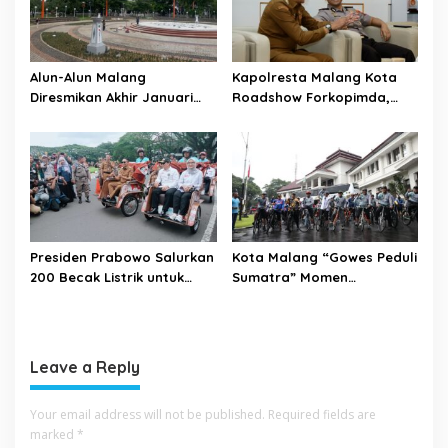
Alun-Alun Malang
Kapolresta Malang Kota
Diresmikan Akhir Januari
Roadshow Forkopimda,
2026
Perkuat Sinergi dan
Pemetaan Kamtibmas
Presiden Prabowo Salurkan
Kota Malang “Gowes Peduli
200 Becak Listrik untuk
Sumatra” Momen
Warga Kota Malang
Bersepeda Sambil Berbagi
Leave a Reply
Your email address will not be published.
Required fields are
marked
*