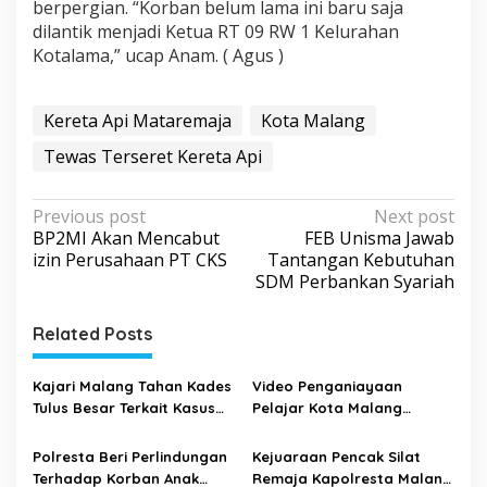
berpergian. “Korban belum lama ini baru saja
dilantik menjadi Ketua RT 09 RW 1 Kelurahan
Kotalama,” ucap Anam. ( Agus )
Kereta Api Mataremaja
Kota Malang
Tewas Terseret Kereta Api
P
Previous post
Next post
BP2MI Akan Mencabut
FEB Unisma Jawab
o
izin Perusahaan PT CKS
Tantangan Kebutuhan
s
SDM Perbankan Syariah
t
Related Posts
n
a
Kajari Malang Tahan Kades
Video Penganiayaan
v
Tulus Besar Terkait Kasus
Pelajar Kota Malang
i
Dugaan Korupsi Dana Desa
Kembali Beredar – Polisi
Tahun 2020
Amankan 4 Orang Terduga
g
Polresta Beri Perlindungan
Kejuaraan Pencak Silat
yang Terlibat
Terhadap Korban Anak
Remaja Kapolresta Malang